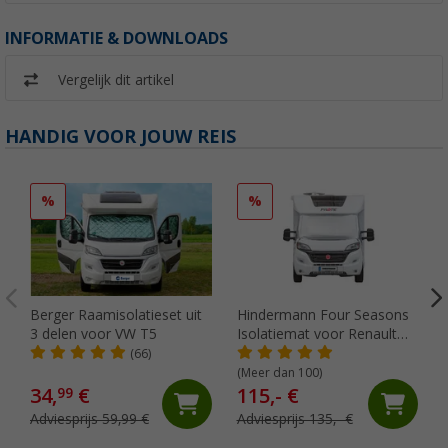
INFORMATIE & DOWNLOADS
Vergelijk dit artikel
HANDIG VOOR JOUW REIS
%
%
Berger Raamisolatieset uit
Hindermann Four Seasons
3 delen voor VW T5
Isolatiemat voor Renault
Master II 2002 tot 2010
(66)
(Meer dan 100)
34,
€
115,- €
99
Adviesprijs 59,99 €
Adviesprijs 135,- €
(