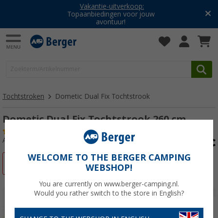
Vakantie-uitverkoop:
Topaanbiedingen voor jouw
avontuur!
Tochtstroken
Dometic Dual Fix Tochtstrook
Dometic Dual Fix Tochtstrook 260 cm
(13)
Artikelnr: 348890
WELCOME TO THE BERGER CAMPING
-2%
WEBSHOP!
You are currently on www.berger-camping.nl.
Would you rather switch to the store in English?