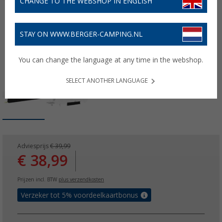
CHANGE TO THE WEBSHOP IN ENGLISH
STAY ON WWW.BERGER-CAMPING.NL
You can change the language at any time in the webshop.
SELECT ANOTHER LANGUAGE
Adviesprijs
€ 39,99
€ 38,99
Prijzen incl. BTW
plus verzendkosten
Verzeker tot 5% voordeelkaartbonus