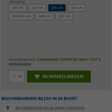
uitvoering
200 cm
220 cm
260 cm
330 cm
390/400 cm
440 cm
500 cm
Beschikbaarheid:
STANDAARD LEVERTIJD VAN 3 TOT 5
WERKDAGEN
IN WINKELWAGEN
1
BESCHIKBAARHEID BIJ JOU IN DE BUURT
Beschikbaarheid van de winkel controleren