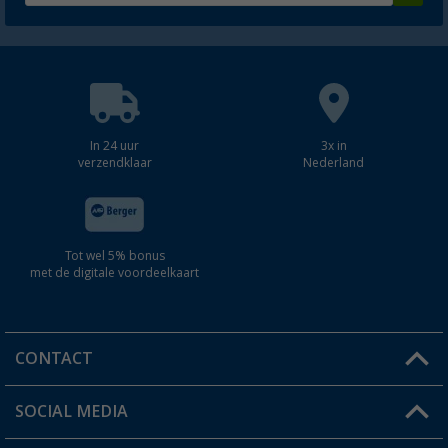
In 24 uur
3x in
verzendklaar
Nederland
Tot wel 5% bonus
met de digitale voordeelkaart
CONTACT
SOCIAL MEDIA
Een vraag?