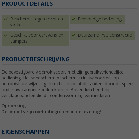
PRODUCTDETAILS
Beschermt tegen tocht en
Eenvoudige bediening
vocht
Geschikt voor caravans en
Duurzame PVC constructie
campers
PRODUCTBESCHRIJVING
De bevestigbare vloerrok scoort met zijn gebruiksvriendelijke
bediening. Het windscherm beschermt u in uw voortent op
betrouwbare wijze tegen tocht en vocht die anders door de spleet
onder uw camper zouden komen. Bovendien heeft hij
ventilatiepanelen die de condensvorming verminderen.
Opmerking:
De limpets zijn niet inbegrepen in de levering!
EIGENSCHAPPEN