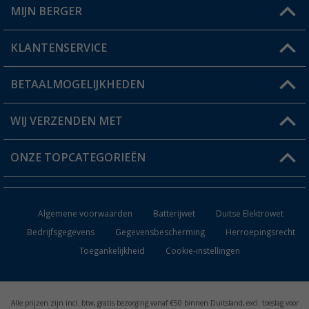
MIJN BERGER
Winkel vinden
KLANTENSERVICE
Mijn account
Status bestelling
BETAALMOGELIJKHEDEN
FAQ & Contact
Berger voordeelkaart
Verzendinformatie
WIJ VERZENDEN MET
Verlanglijstje
Retourneren
ONZE TOPCATEGORIEËN
Catalogus
Camper en caravan accessoires
Dealer worden
Algemene voorwaarden
Batterijwet
Duitse Elektrowet
Keukenaccessoires
Bedrijfsgegevens
Gegevensbescherming
Herroepingsrecht
Toegankelijkheid
Cookie-instellingen
Campingmeubilair
Campingtoiletten
Alle prijzen zijn incl. btw, gratis bezorging vanaf €50 binnen Duitsland, excl. toeslag voor