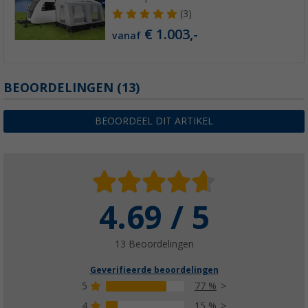
(3)
€ 1.003,-
vanaf
BEOORDELINGEN
(13)
BEOORDEEL DIT ARTIKEL
4.69 / 5
13 Beoordelingen
Geverifieerde beoordelingen
5
77 %
4
15 %