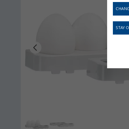
CHANG
STAY 