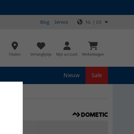
Blog
Service
NL | DE
Filialen
Verlanglijstje
Mijn account
Winkelwagen
Nieuw
Sale
n
0,99