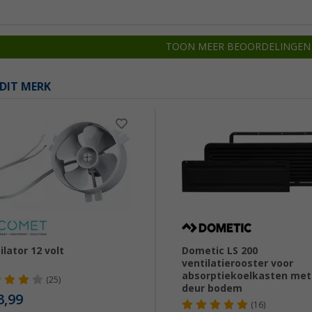
TOON MEER BEOORDELINGEN
DIT MERK
ilator 12 volt
Dometic LS 200
ventilatierooster voor
absorptiekoelkasten met
(25)
deur bodem
3,99
(16)