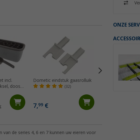
Ver
ONZE SERV
ACCESSOIR
t incl.
Dometic eindstuk gaasrolluik
Afdichting voor rv
eksel, doos
(32)
(1)
7,
€
4,
€
99
99
€
 van de series 4, 6 en 7 kunnen uw eieren voor