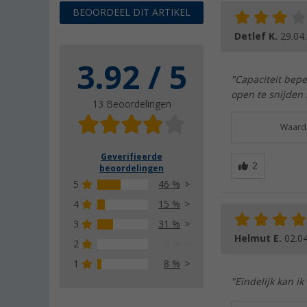
BEOORDEEL DIT ARTIKEL
Detlef K.
29.04
3.92 / 5
"Capaciteit bepe
open te snijden :
13 Beoordelingen
Waarde
Geverifieerde
beoordelingen
5
46 %
4
15 %
3
31 %
Helmut E.
02.0
2
0 %
1
8 %
"Eindelijk kan i