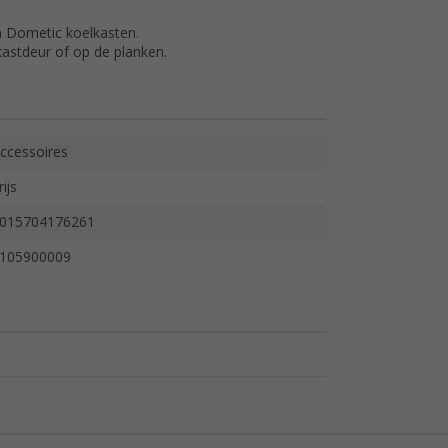
in Dometic koelkasten.
kastdeur of op de planken.
ccessoires
rijs
015704176261
105900009