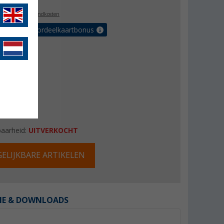
l. BTW
plus verzendkosten
r tot 5% voordeelkaartbonus
baarheid:
UITVERKOCHT
ELIJKBARE ARTIKELEN
IE & DOWNLOADS