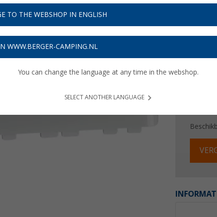
E TO THE WEBSHOP IN ENGLISH
Prijzen inc
Verzeke
ON WWW.BERGER-CAMPING.NL
You can change the language at any time in the webshop.
SELECT ANOTHER LANGUAGE
Beschik
VERG
INFORMAT