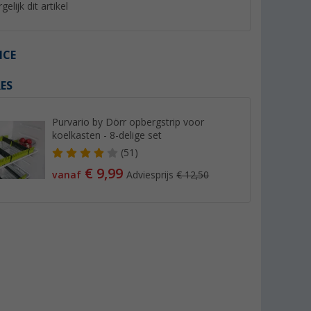
gelijk dit artikel
ICE
ES
Purvario by Dörr opbergstrip voor
koelkasten - 8-delige set
(51)
€ 9,99
vanaf
Adviesprijs
€ 12,50
s koker
Vergrendelknop
Glazen koepel met 
winterafdekking
Mini Heki
(12)
(8)
3,
€
115,- €
99