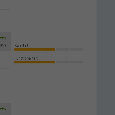
ering
elen
Kwaliteit
Functionaliteit
ering