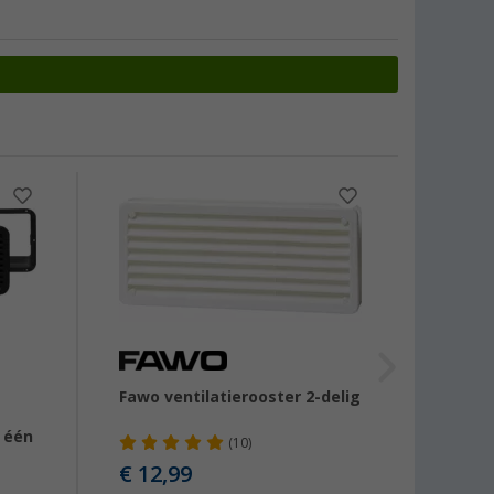
Fawo ventilatierooster 2-delig
Toere
 één
(10)
€ 12,99
€ 35