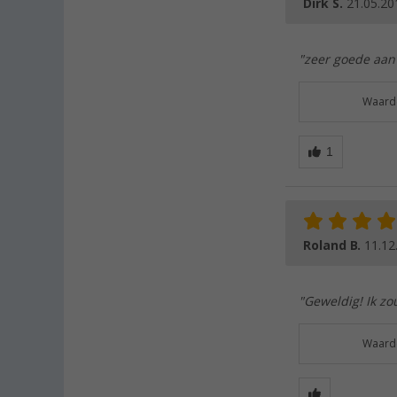
Dirk S.
21.05.20
"zeer goede aanv
Waarde
Roland B.
11.12
"Geweldig! Ik z
Waarde