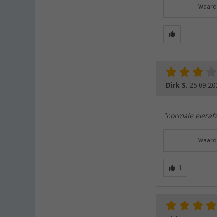
Waarde
Dirk S.
25.09.20
"normale eieraf
Waarde