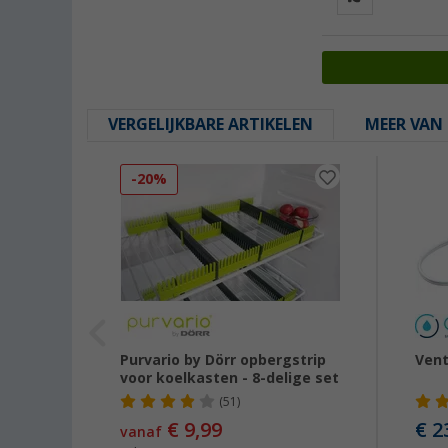
VERGELIJKBARE ARTIKELEN
MEER VAN 
-20%
t
Purvario by Dörr opbergstrip
Vent
voor koelkasten - 8-delige set
(51)
€ 9,99
€ 2
vanaf