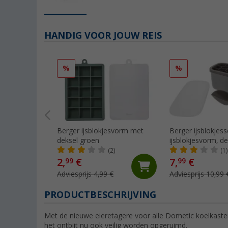
HANDIG VOOR JOUW REIS
%
%
Berger ijsblokjesvorm met
Berger ijsblokjesse
deksel groen
ijsblokjesvorm, d
en ijsschep grijs
(2)
(1)
2,
€
7,
€
99
99
Adviesprijs 4,99 €
Adviesprijs 10,99 
PRODUCTBESCHRIJVING
Met de nieuwe eieretagere voor alle Dometic koelkasten
het ontbijt nu ook veilig worden opgeruimd.