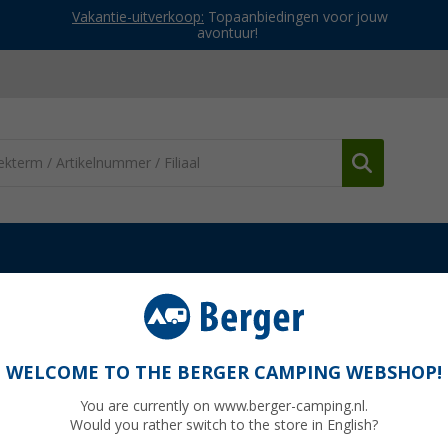
Vakantie-uitverkoop:
Topaanbiedingen voor jouw
avontuur!
sten
Accessoires
Dometic eieretagere voor Dometic koelkaste
 koelkasten
WELCOME TO THE BERGER CAMPING WEBSHOP!
You are currently on www.berger-camping.nl.
Would you rather switch to the store in English?
€ 2