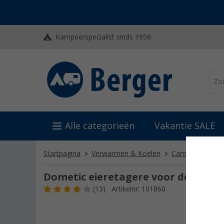
Kampeerspecialist sinds 1958
Alle categorieën
Vakantie SALE
Startpagina
Verwarmen & Koelen
Camping koelka
Dometic eieretagere voor dometic
(13)
Artikelnr: 101860