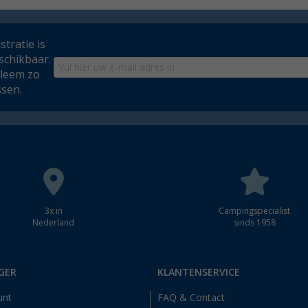
tratie is
schikbaar.
bleem zo
ssen.
3x in
Campingspecialist
Nederland
sinds 1958
GER
KLANTENSERVICE
unt
FAQ & Contact