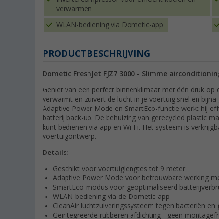
verwarmen
WLAN-bediening via Dometic-app
PRODUCTBESCHRIJVING
Dometic FreshJet FJZ7 3000 - Slimme airconditioni
Geniet van een perfect binnenklimaat met één druk op 
verwarmt en zuivert de lucht in je voertuig snel en bijn
Adaptive Power Mode en SmartEco-functie werkt hij effi
batterij back-up. De behuizing van gerecycled plastic m
kunt bedienen via app en Wi-Fi. Het systeem is verkrijgb
voertuigontwerp.
Details:
Geschikt voor voertuiglengtes tot 9 meter
Adaptive Power Mode voor betrouwbare werking me
SmartEco-modus voor geoptimaliseerd batterijverbr
WLAN-bediening via de Dometic-app
CleanAir luchtzuiveringssysteem tegen bacteriën en
Geïntegreerde rubberen afdichting - geen montagef