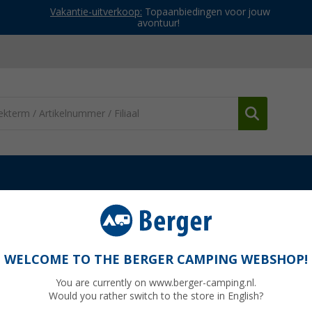
Vakantie-uitverkoop:
Topaanbiedingen voor jouw
avontuur!
en ventilatoren
Dak airco
Dometic FreshJet FJZ7 3000 Dakairco
o 3000 W zwart
WELCOME TO THE BERGER CAMPING WEBSHOP!
You are currently on www.berger-camping.nl.
Would you rather switch to the store in English?