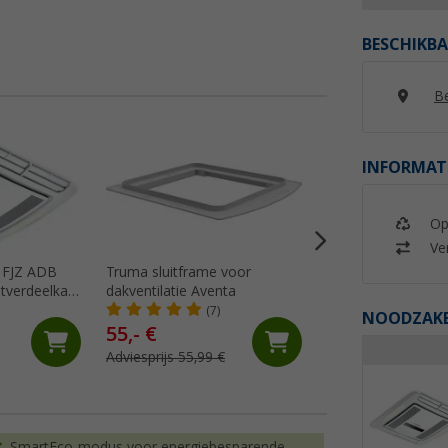
BESCHIKBA
Be
%
INFORMAT
Op
Ver
 FJZ ADB
Truma sluitframe voor
Evapolar EvaLIGHT
htverdeelkast
dakventilatie Aventa
verdampingsaircon
7-serie
(7)
(7)
NOODZAKEL
55,- €
114,- €
Adviesprijs 55,99 €
Adviesprijs 189,- €
SmartEco-modus voor energiebesparende