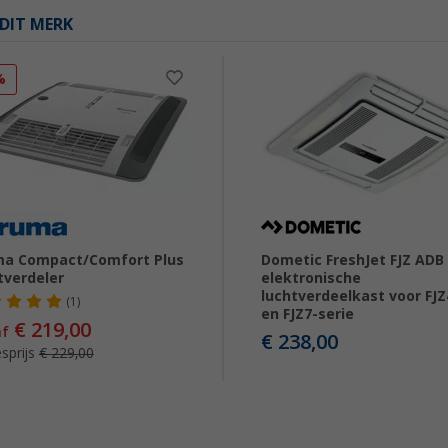
DIT MERK
%
ma Compact/Comfort Plus
Dometic FreshJet FJZ ADB
tverdeler
elektronische
luchtverdeelkast voor FJZ
(1)
en FJZ7-serie
€ 219,00
af
€ 238,00
sprijs
€ 229,00