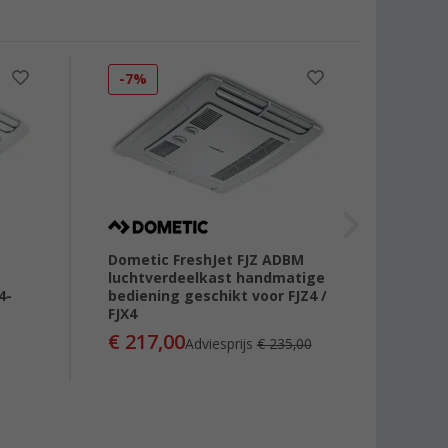
-7%
Dometic FreshJet FJZ ADBM
Mesti
luchtverdeelkast handmatige
voor 
4-
bediening geschikt voor FJZ4 /
camp
FJX4
€ 217,00
Adviesprijs
€ 235,00
€ 2.