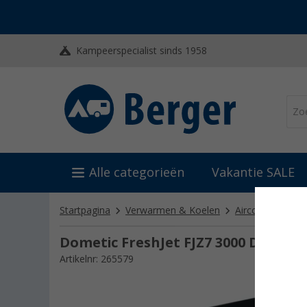
Kampeerspecialist sinds 1958
Alle categorieën
Vakantie SALE
Startpagina
Verwarmen & Koelen
Airconditioning 
Dometic FreshJet FJZ7 3000 Dakairc
Artikelnr: 265579