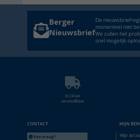
De nieuwsbriefregis
Berger
momenteel niet be
Nieuwsbrief
We zullen het pro
snel mogelijk oplo
In 24 uur
verzendklaar
CONTACT
MIJN BER
Mijn acco
Een vraag?