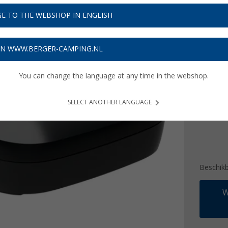
€ 3
E TO THE WEBSHOP IN ENGLISH
Prijzen inc
153,35
ON WWW.BERGER-CAMPING.NL
Kleur
You can change the language at any time in the webshop.
SELECT ANOTHER LANGUAGE
Beschik
W