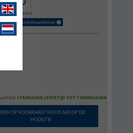
.067,00
l. BTW
gratis verzending
€ met de voordeelkaartbonus
baarheid:
STANDAARD LEVERTIJD TOT 7 WERKDAGEN
EER OP VOORRAAD? HOUD MIJ OP DE
HOOGTE!