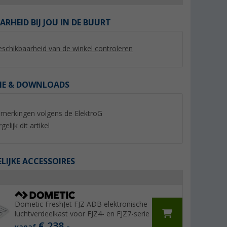
ARHEID BIJ JOU IN DE BUURT
schikbaarheid van de winkel controleren
IE & DOWNLOADS
merkingen volgens de ElektroG
gelijk dit artikel
 Plus
Dometic FreshJet FJZ ADBM
Brunner Thyfan RG
ditioner wit
luchtverdeelkast handmatige
telescopische venti
bediening geschikt voor FJZ4 /
oplaadbare batteri
IJKE ACCESSOIRES
FJX4
3,7V
217,- €
44,
€
99
Adviesprijs 235,- €
Adviesprijs 49,90 €
Dometic FreshJet FJZ ADB elektronische
luchtverdeelkast voor FJZ4- en FJZ7-serie
€ 238,-
vanaf