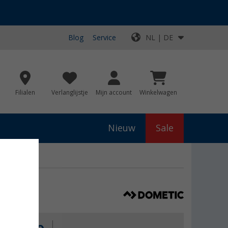
Blog
Service
NL | DE
Filialen
Verlanglijstje
Mijn account
Winkelwagen
Nieuw
Sale
 3000 W