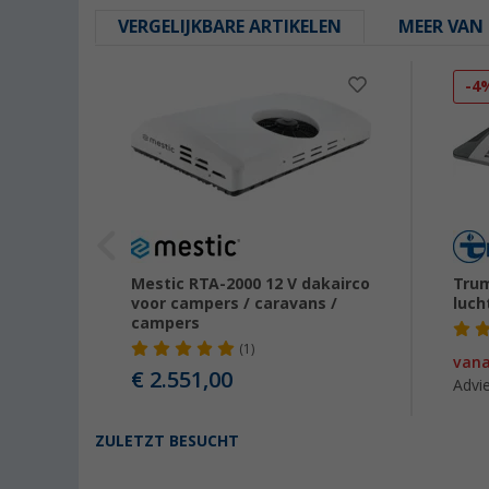
VERGELIJKBARE ARTIKELEN
MEER VAN 
-4
DBM
Mestic RTA-2000 12 V dakairco
Tru
matige
voor campers / caravans /
luch
 FJZ4 /
campers
(1)
van
35,00
€ 2.551,00
Advie
ZULETZT BESUCHT