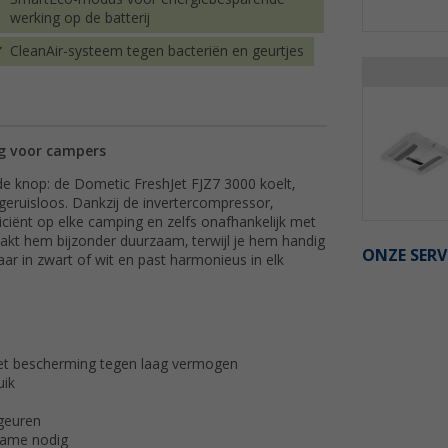
werking op de batterij
CleanAir-systeem tegen bacteriën en geurtjes
ng voor campers
de knop: de Dometic FreshJet FJZ7 3000 koelt,
a geruisloos. Dankzij de invertercompressor,
ciënt op elke camping en zelfs onafhankelijk met
aakt hem bijzonder duurzaam, terwijl je hem handig
ONZE SERV
aar in zwart of wit en past harmonieus in elk
t bescherming tegen laag vermogen
uik
 geuren
rame nodig