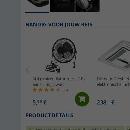
HANDIG VOOR JOUW REIS
SHI miniventilator met USB-
Dometic FreshJet
aansluiting zwart
elektronische luc
voor FJZ4- en FJZ
(33)
5,
€
238,- €
99
PRODUCTDETAILS
Invertercompressor voor efficiënt koelen en