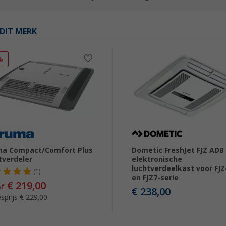
DIT MERK
%
ma Compact/Comfort Plus
Dometic FreshJet FJZ ADB
tverdeler
elektronische
luchtverdeelkast voor FJZ
(1)
en FJZ7-serie
€ 219,00
af
€ 238,00
sprijs
€ 229,00