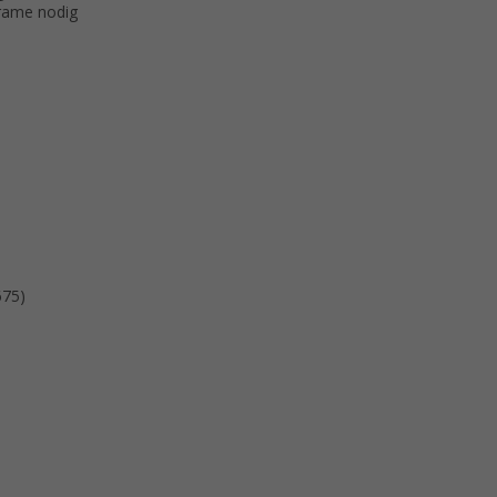
frame nodig
675)