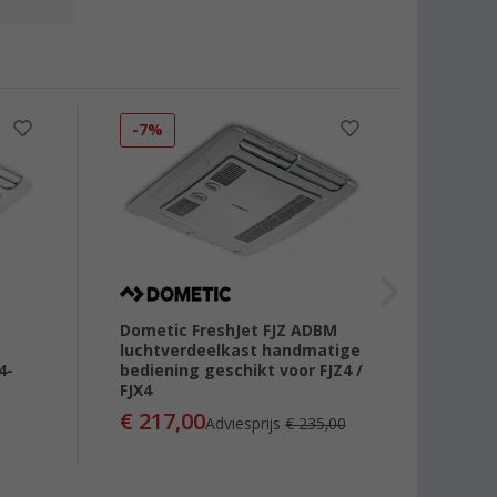
-7%
Dometic FreshJet FJZ ADBM
Domet
luchtverdeelkast handmatige
Dakai
4-
bediening geschikt voor FJZ4 /
vanaf
FJX4
€ 217,00
Adviesprijs
€ 235,00