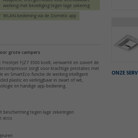
werking met beveiliging tegen lage zekering
WLAN-bediening via de Dometic app
voor grote campers
FreshJet FJZ7 3500 koelt, verwarmt en zuivert de
nvertercompressor zorgt voor krachtige prestaties met
ONZE SERV
e en SmartEco-functie de werking intelligent
 plastic en verkrijgbaar in zwart of wit,
nologie en handige app-bediening.
r
et bescherming tegen lage zekeringen
e accu
 geuren