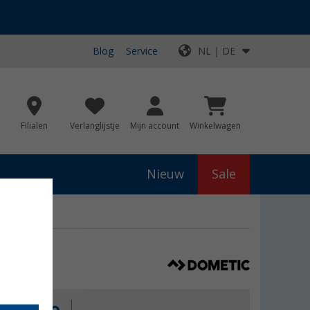
Blog
Service
NL | DE
Filialen
Verlanglijstje
Mijn account
Winkelwagen
Nieuw
Sale
 3500 W