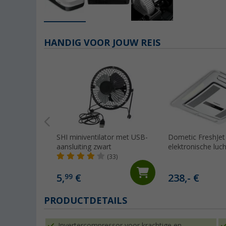
HANDIG VOOR JOUW REIS
SHI miniventilator met USB-
Dometic FreshJet
aansluiting zwart
elektronische luc
voor FJZ4- en FJZ
(33)
5,
€
238,- €
99
PRODUCTDETAILS
Invertercompressor voor krachtige en