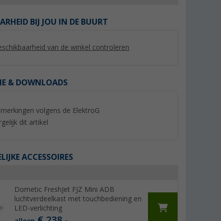
ARHEID BIJ JOU IN DE BUURT
schikbaarheid van de winkel controleren
IE & DOWNLOADS
merkingen volgens de ElektroG
gelijk dit artikel
FJZ7 2200
Truma sluitframe voor
Dometic FreshJet 
zwart
dakventilatie Aventa
luchtverdeelkast h
bediening geschikt 
(7)
IJKE ACCESSOIRES
FJX4
55,- €
217,- €
Adviesprijs 55,99 €
Adviesprijs 235,- €
Dometic FreshJet FJZ Mini ADB
luchtverdeelkast met touchbediening en
LED-verlichting
€ 238,-
alleen