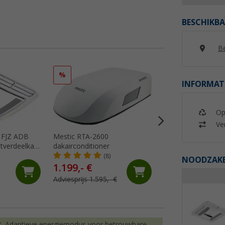
BESCHIKBA
Be
%
INFORMAT
Op
Ver
 FJZ ADB
Mestic RTA-2600
Dometic FreshJet 
htverdeelkast
dakairconditioner
Dakairco 2200 W 
7-serie
(8)
NOODZAKEL
1.199,- €
2.738,- €
Adviesprijs 1.595,- €
Adaptieve energiemodus voor betrouwbare