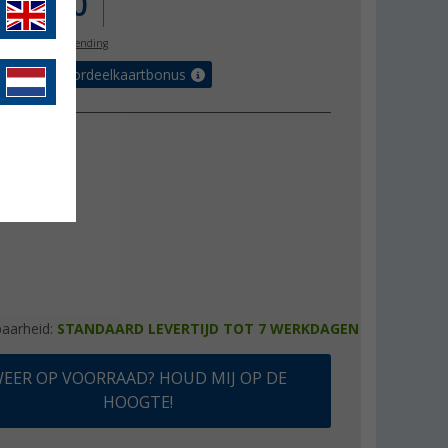
.320,00
l. BTW
gratis verzending
€ met de voordeelkaartbonus
baarheid:
STANDAARD LEVERTIJD TOT 7 WERKDAGEN
EER OP VOORRAAD? HOUD MIJ OP DE
HOOGTE!