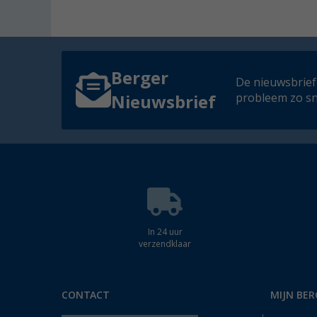
Berger
De nieuwsbrief
probleem zo sn
Nieuwsbrief
In 24 uur
verzendklaar
CONTACT
MIJN BER