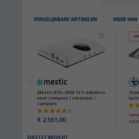
VERGELIJKBARE ARTIKELEN
MEER VAN 
-4
000
Mestic RTA-2000 12 V dakairco
Tru
voor campers / caravans /
luch
campers
(1)
van
€ 2.551,00
Advie
ZULETZT BESUCHT