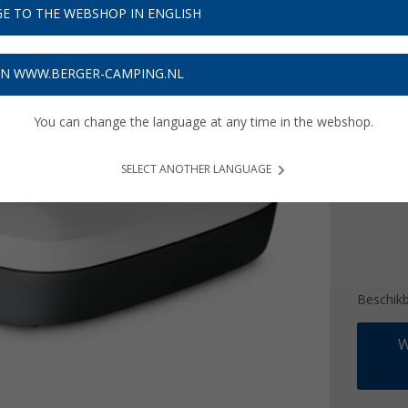
€ 3
E TO THE WEBSHOP IN ENGLISH
Prijzen inc
166,00
ON WWW.BERGER-CAMPING.NL
You can change the language at any time in the webshop.
Kleur
SELECT ANOTHER LANGUAGE
Beschik
W