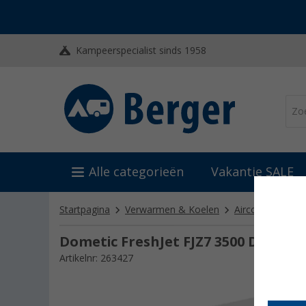
Kampeerspecialist sinds 1958
Alle categorieën
Vakantie SALE
Startpagina
Verwarmen & Koelen
Airconditioning 
Dometic FreshJet FJZ7 3500 Dakairc
Artikelnr: 263427