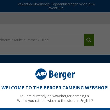
Vakantie-uitverkoop:
Topaanbiedingen voor jouw
avontuur!
en ventilatoren
Dak airco
Dometic FreshJet FJZ7 3500 Dakairco
o 3500 W wit
WELCOME TO THE BERGER CAMPING WEBSHOP!
You are currently on www.berger-camping.nl.
Would you rather switch to the store in English?