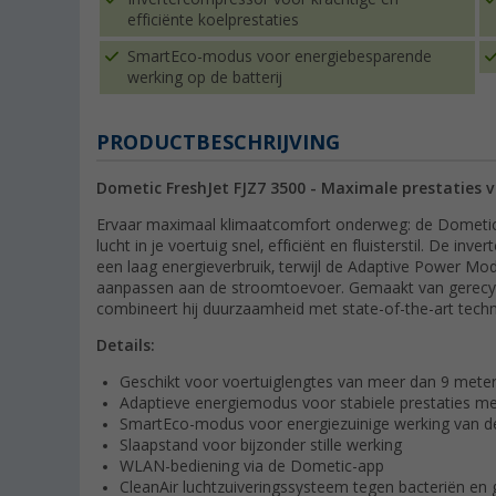
efficiënte koelprestaties
SmartEco-modus voor energiebesparende
werking op de batterij
PRODUCTBESCHRIJVING
Dometic FreshJet FJZ7 3500 - Maximale prestaties 
Ervaar maximaal klimaatcomfort onderweg: de Dometic 
lucht in je voertuig snel, efficiënt en fluisterstil. De i
een laag energieverbruik, terwijl de Adaptive Power Mod
aanpassen aan de stroomtoevoer. Gemaakt van gerecycled
combineert hij duurzaamheid met state-of-the-art tech
Details:
Geschikt voor voertuiglengtes van meer dan 9 mete
Adaptieve energiemodus voor stabiele prestaties m
SmartEco-modus voor energiezuinige werking van d
Slaapstand voor bijzonder stille werking
WLAN-bediening via de Dometic-app
CleanAir luchtzuiveringssysteem tegen bacteriën en