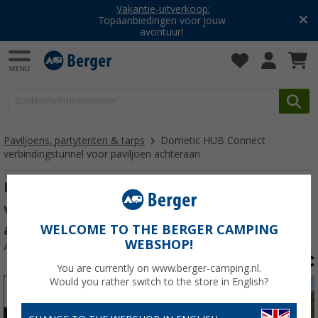
Vakantie-uitverkoop:
Topaanbiedingen voor jouw
avontuur!
Paviljoens, partytenten & tarps
Dometic HUB Connect
verbindingstunnel voor paviljoen achteraan
Dometic HUB VW Connect
verbindingstunnel voor paviljoen
achteraan
WELCOME TO THE BERGER CAMPING
WEBSHOP!
Artikelnr: 343390
You are currently on www.berger-camping.nl.
Would you rather switch to the store in English?
-13%