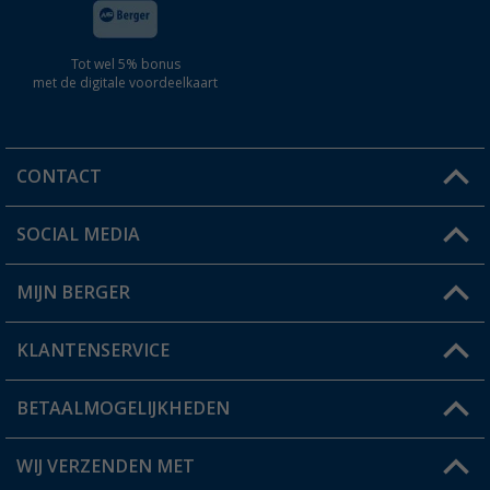
Tot wel 5% bonus
met de digitale voordeelkaart
CONTACT
SOCIAL MEDIA
Een vraag?
MIJN BERGER
Winkel vinden
KLANTENSERVICE
Mijn account
Status bestelling
BETAALMOGELIJKHEDEN
FAQ & Contact
Berger voordeelkaart
Verzendinformatie
WIJ VERZENDEN MET