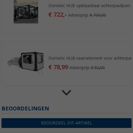
Dometic HUB opblaasbaar achterpaviljoen
€ 722,-
Adviesprijs
€ 750,00
Dometic HUB-raamelement voor achterpavil
€ 78,99
Adviesprijs
€ 92,00
BEOORDELINGEN
Dometic HUB gaasdeur inzet voor achter pa
€ 73,99
Adviesprijs
€ 92,00
BEOORDEEL DIT ARTIKEL