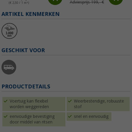
Adviesprijs 199,- €
(€ 2,50 / 1 m²)
ARTIKEL KENMERKEN
GESCHIKT VOOR
PRODUCTDETAILS
Voertuig kan flexibel
Weerbestendige, robuuste
worden weggereden
stof
eenvoudige bevestiging
snel en eenvoudig
door middel van ritsen