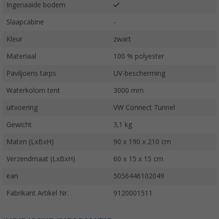
Ingenaaide bodem
Slaapcabine
-
Kleur
zwart
Materiaal
100 % polyester
Paviljoens tarps
UV-bescherming
Waterkolom tent
3000 mm
uitvoering
VW Connect Tunnel
Gewicht
3,1 kg
Maten (LxBxH)
90 x 190 x 210 cm
Verzendmaat (LxBxH)
60 x 15 x 15 cm
ean
5056446102049
Fabrikant Artikel Nr.
9120001511