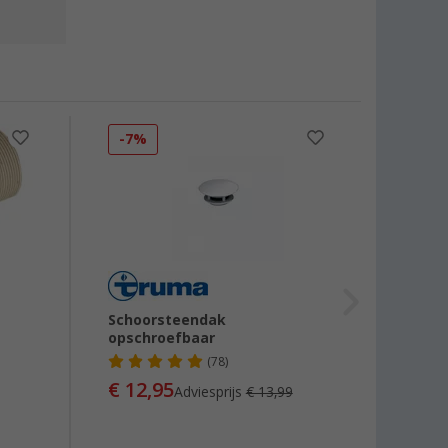
-7%
Schoorsteendak
Alde 
opschroefbaar
(78)
€ 12,95
€ 6,
Adviesprijs
€ 13,99