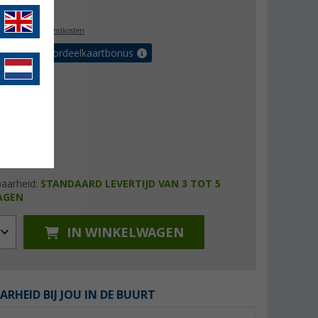
,99
l. BTW
plus verzendkosten
r tot 5% voordeelkaartbonus
baarheid:
STANDAARD LEVERTIJD VAN 3 TOT 5
AGEN
IN WINKELWAGEN
ARHEID BIJ JOU IN DE BUURT