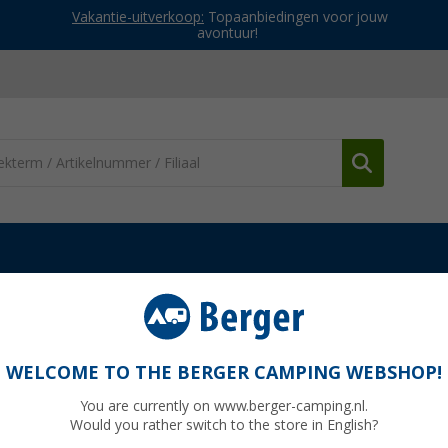
Vakantie-uitverkoop:
Topaanbiedingen voor jouw
avontuur!
Accessoires
Dometic jaloeziedeksel geschikt voor alle Ø 65 mm
oor alle Ø 65 mm standaard luchtkanalen
WELCOME TO THE BERGER CAMPING WEBSHOP!
You are currently on www.berger-camping.nl.
Would you rather switch to the store in English?