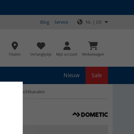
Blog
Service
NL | DE
Filialen
Verlanglijstje
Mijn account
Winkelwagen
Nieuw
Sale
 standaard luchtkanalen