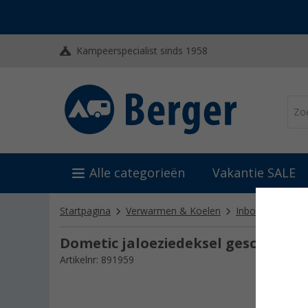
Kampeerspecialist sinds 1958
Alle categorieën
Vakantie SALE
Startpagina
Verwarmen & Koelen
Inbouwkachels
Dometic jaloeziedeksel geschikt v
Artikelnr: 891959