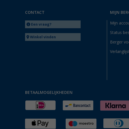
CONTACT
MIJN BER
Mijn acco
Een vraag?
Status bes
Winkel vinden
Berger vo
Verlanglijs
BETAALMOGELIJKHEDEN