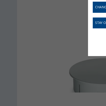
CHANG
STAY 