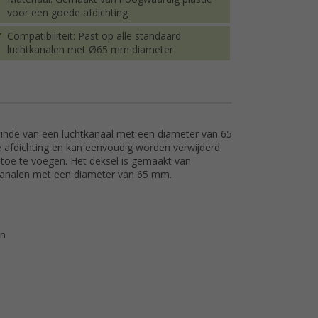
voor een goede afdichting
Compatibiliteit: Past op alle standaard
luchtkanalen met Ø65 mm diameter
einde van een luchtkanaal met een diameter van 65
 afdichting en kan eenvoudig worden verwijderd
 toe te voegen. Het deksel is gemaakt van
tkanalen met een diameter van 65 mm.
en