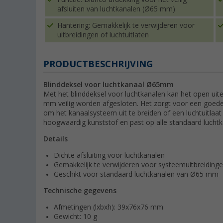
afsluiten van luchtkanalen (Ø65 mm)
Hantering: Gemakkelijk te verwijderen voor
uitbreidingen of luchtuitlaten
PRODUCTBESCHRIJVING
Blinddeksel voor luchtkanaal Ø65mm
Met het blinddeksel voor luchtkanalen kan het open uit
mm veilig worden afgesloten. Het zorgt voor een goede
om het kanaalsysteem uit te breiden of een luchtuitlaat
hoogwaardig kunststof en past op alle standaard luch
Details
Dichte afsluiting voor luchtkanalen
Gemakkelijk te verwijderen voor systeemuitbreiding
Geschikt voor standaard luchtkanalen van Ø65 mm
Technische gegevens
Afmetingen (lxbxh): 39x76x76 mm
Gewicht: 10 g