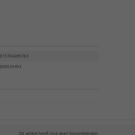
015704289763
600029493
Dit artikel heeft nog geen beoordelingen.