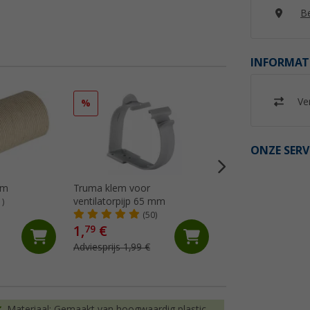
Be
INFORMAT
Ver
%
ONZE SERV
mm
Truma klem voor
Truma koudelucht
ventilatorpijp 65 mm
1)
(13)
(50)
18,
€
99
1,
€
79
Adviesprijs 19,99 €
Adviesprijs 1,99 €
(€ 18,99 / 1 m)
Materiaal: Gemaakt van hoogwaardig plastic