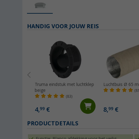
HANDIG VOOR JOUW REIS
Truma eindstuk met luchtklep
Luchtbuis Ø 65 
beige
(8
(83)
4,
€
8,
€
99
99
PRODUCTDETAILS
Functie: Blanco afdekking voor het veilig