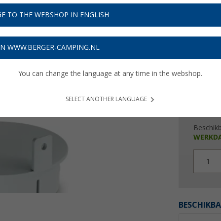
€ 3
E TO THE WEBSHOP IN ENGLISH
Prijzen inc
Verzeke
ON WWW.BERGER-CAMPING.NL
You can change the language at any time in the webshop.
SELECT ANOTHER LANGUAGE
Beschik
WERKD
1
BESCHIKBA