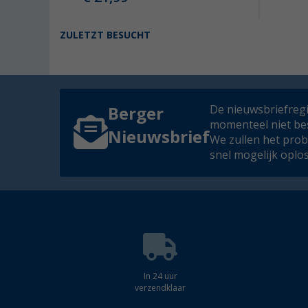
ZULETZT BESUCHT
De nieuwsbriefregis
Berger
momenteel niet be
Nieuwsbrief
We zullen het pro
snel mogelijk oplo
In 24 uur
verzendklaar