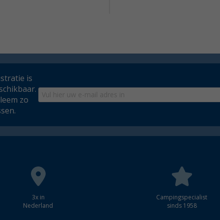
tratie is
schikbaar.
bleem zo
ssen.
3x in
Campingspecialist
Nederland
sinds 1958