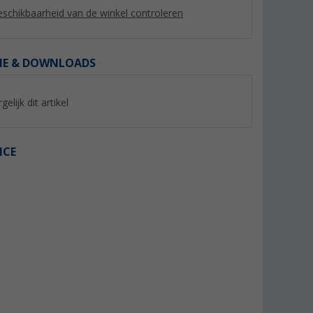
schikbaarheid van de winkel controleren
IE & DOWNLOADS
gelijk dit artikel
ICE
buis 65 mm
Truma aansluitbus
Truma eindstuk mo
(52)
(26)
5,
€
3,
€
99
75