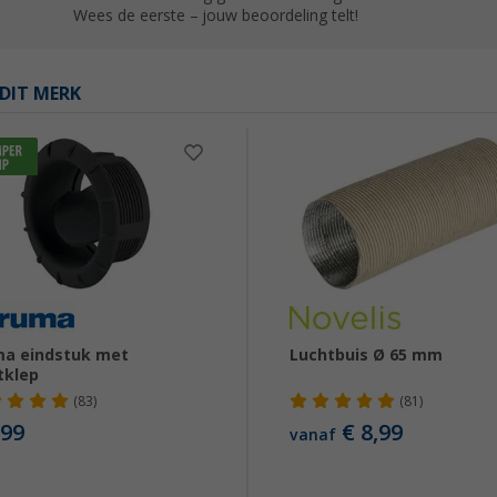
Wees de eerste – jouw beoordeling telt!
DIT MERK
a eindstuk met
Luchtbuis Ø 65 mm
tklep
(83)
(81)
,99
€ 8,99
vanaf