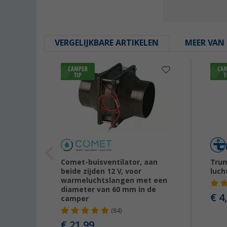
VERGELIJKBARE ARTIKELEN
MEER VAN 
en
Comet-buisventilator, aan
Trum
gen
beide zijden 12 V, voor
luch
warmeluchtslangen met een
diameter van 60 mm in de
€ 4
camper
(84)
€ 21,99