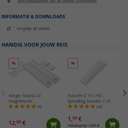
Beschikbaarheid van de winkel controleren
INFORMATIE & DOWNLOADS
Vergelijk dit artikel
HANDIG VOOR JOUW REIS
%
%
Berger Nivaria 20
Estorfer E 151 PVC-
magnetische
lijstvulling, breedte 11,8
onderkastlamp met
mm, per meter, wit
(4)
(46)
bewegingssensor, set van 2
1,
€
99
12,
€
99
Adviesprijs 4,99 €