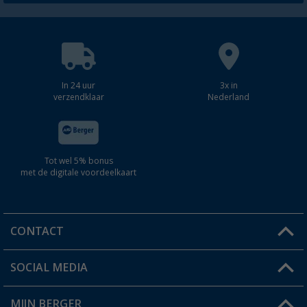
In 24 uur
3x in
verzendklaar
Nederland
Tot wel 5% bonus
met de digitale voordeelkaart
CONTACT
SOCIAL MEDIA
Een vraag?
MIJN BERGER