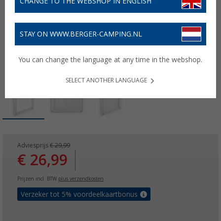
CHANGE TO THE WEBSHOP IN ENGLISH
STAY ON WWW.BERGER-CAMPING.NL
You can change the language at any time in the webshop.
SELECT ANOTHER LANGUAGE
Adviesprijs
€ 29,99
€ 26,99
Prijzen incl. BTW
plus verzendkosten
Verzeker tot 5% voordeelkaartbonus