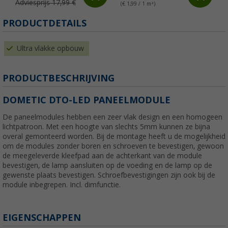
Adviesprijs 17,99 €
(€ 1,99 / 1 m²)
(
PRODUCTDETAILS
Ultra vlakke opbouw
PRODUCTBESCHRIJVING
DOMETIC DTO-LED PANEELMODULE
De paneelmodules hebben een zeer vlak design en een homogeen
lichtpatroon. Met een hoogte van slechts 5mm kunnen ze bijna
overal gemonteerd worden. Bij de montage heeft u de mogelijkheid
om de modules zonder boren en schroeven te bevestigen, gewoon
de meegeleverde kleefpad aan de achterkant van de module
bevestigen, de lamp aansluiten op de voeding en de lamp op de
gewenste plaats bevestigen. Schroefbevestigingen zijn ook bij de
module inbegrepen. Incl. dimfunctie.
EIGENSCHAPPEN