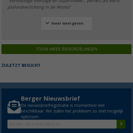
"Eenvoudige montage en supervlakke... perfect als extra
plafondverlichting in de Womo"
meer weergeven
TOON MEER BEOORDELINGEN
ZULETZT BESUCHT
Berger Nieuwsbrief
De nieuwsbriefregistratie is momenteel niet
beschikbaar. We zullen het probleem zo snel mogelijk
oplossen.