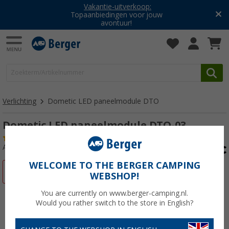
Vakantie-uitverkoop:
Topaanbiedingen voor jouw
avontuur!
Verlichting
Dometic LED paneelmodule DTO
Dometic LED paneelmodule DTO-03
(9)
Artikelnr: 265310
WELCOME TO THE BERGER CAMPING
-10%
WEBSHOP!
You are currently on www.berger-camping.nl.
Would you rather switch to the store in English?