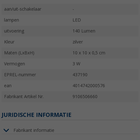
aan/uit-schakelaar
-
lampen
LED
uitvoering
140 Lumen
Kleur
zilver
Maten (LxBxH)
10 x 10 x 0,5 cm
Vermogen
3 W
EPREL-nummer
437190
ean
4014742000576
Fabrikant Artikel Nr.
9106506660
JURIDISCHE INFORMATIE
Fabrikant informatie