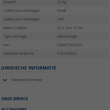
Gewicht
2,5 kg
Luifels voor voertuigen
Fendt
Luifels voor voertuigen
LMC
Maten (LxBxH)
3,5 x 24 x 13 cm
Type montage
dakmontage
ean
5420077039225
Fabrikant Artikel Nr.
9103103922
JURIDISCHE INFORMATIE
Fabrikant informatie
ONZE SERVICE
ACCESSOIRES