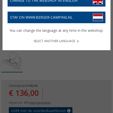
CHANGE TO THE WEBSHOP IN ENGLISH
STAY ON WWW.BERGER-CAMPING.NL
You can change the language at any time in the webshop.
SELECT ANOTHER LANGUAGE
Adviesprijs
€ 165,00
€ 136,00
Prijzen incl. BTW
gratis verzending
4,08
€ met de voordeelkaartbonus