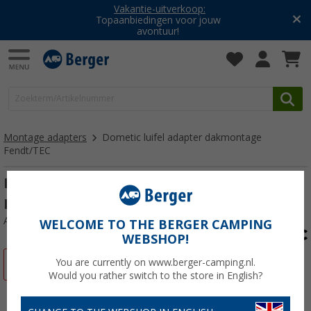
Vakantie-uitverkoop:
Topaanbiedingen voor jouw
avontuur!
Montage adapters
Dometic luifel adapter dakmontage
Fendt/TEC
Dometic luifel adapter dakmontage
Fendt/TEC
Artikelnr: 279780
WELCOME TO THE BERGER CAMPING
WEBSHOP!
You are currently on www.berger-camping.nl.
-17%
Would you rather switch to the store in English?