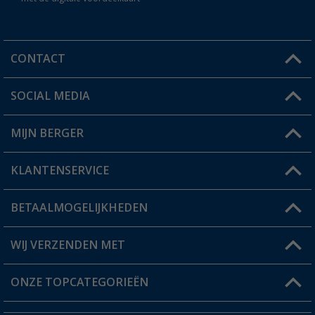
CONTACT
SOCIAL MEDIA
Een vraag?
MIJN BERGER
Winkel vinden
KLANTENSERVICE
Mijn account
Status bestelling
BETAALMOGELIJKHEDEN
FAQ & Contact
Berger voordeelkaart
Verzendinformatie
WIJ VERZENDEN MET
Verlanglijstje
Retourneren
ONZE TOPCATEGORIEËN
Catalogus