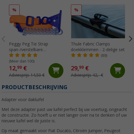
%
%
Peggy Peg Tie Strap
Thule Fabric Clamps
span-/verstelbare
doekklemmen - 2-delige set
markeerriem
(89)
(Meer dan 100)
12,
€
29,
€
99
99
Adviesprijs 14,50 €
Adviesprijs 42,- €
PRODUCTBESCHRIJVING
Adapter voor dakluifel
Met deze adapter past uw luifel perfect bij uw voertuig, ongeacht
de constructie. Zo hoeft u er niet langer over na te denken of uw
nieuwe luifel wel de juiste is.
Op maat gemaakt voor Fiat Ducato, Citroën Jumper, Peugeot