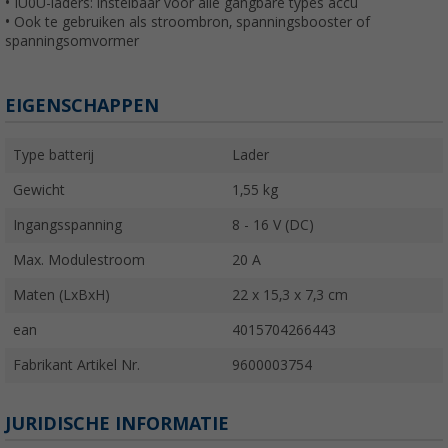
• IU0U-laders: instelbaar voor alle gangbare types accu
• Ook te gebruiken als stroombron, spanningsbooster of
spanningsomvormer
EIGENSCHAPPEN
Type batterij
Lader
Gewicht
1,55 kg
Ingangsspanning
8 - 16 V (DC)
Max. Modulestroom
20 A
Maten (LxBxH)
22 x 15,3 x 7,3 cm
ean
4015704266443
Fabrikant Artikel Nr.
9600003754
JURIDISCHE INFORMATIE