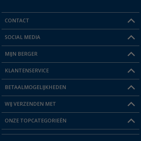
CONTACT
SOCIAL MEDIA
Een vraag?
MIJN BERGER
Winkel vinden
KLANTENSERVICE
Mijn account
Status bestelling
BETAALMOGELIJKHEDEN
FAQ & Contact
Berger voordeelkaart
Verzendinformatie
WIJ VERZENDEN MET
Verlanglijstje
Retourneren
ONZE TOPCATEGORIEËN
Catalogus
Camper en caravan accessoires