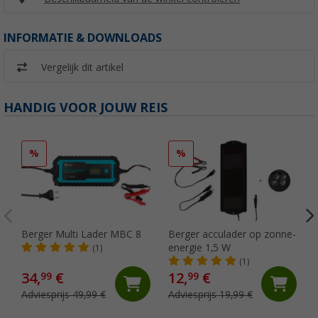
INFORMATIE & DOWNLOADS
Vergelijk dit artikel
HANDIG VOOR JOUW REIS
%
%
Berger Multi Lader MBC 8
Berger acculader op zonne-
energie 1,5 W
(1)
(1)
34,
€
12,
€
99
99
Adviesprijs 49,99 €
Adviesprijs 19,99 €