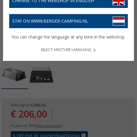
CHANGE TO THE WEBSHOP IN ENGLISH
STAY ON WWW.BERGER-CAMPING.NL
You can change the language at any time in the webshop.
SELECT ANOTHER LANGUAGE
Adviesprijs
€ 305,00
€ 206,00
Prijzen incl. BTW
gratis verzending
6,18
€ met de voordeelkaartbonus