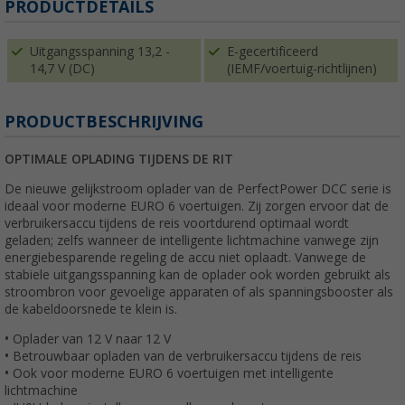
PRODUCTDETAILS
Uitgangsspanning 13,2 -
E-gecertificeerd
14,7 V (DC)
(IEMF/voertuig-richtlijnen)
PRODUCTBESCHRIJVING
OPTIMALE OPLADING TIJDENS DE RIT
De nieuwe gelijkstroom oplader van de PerfectPower DCC serie is
ideaal voor moderne EURO
6 voertuigen. Zij zorgen ervoor dat de
verbruikersaccu tijdens de reis voortdurend optimaal wordt
geladen; zelfs wanneer de intelligente lichtmachine vanwege
zijn
energiebesparende regeling de accu niet oplaadt. Vanwege de
stabiele uitgangsspanning kan de oplader ook worden gebruikt als
stroombron voor gevoelige apparaten of als spanningsbooster als
de kabeldoorsnede te klein is.
• Oplader van 12 V naar 12 V
• Betrouwbaar opladen van de verbruikersaccu tijdens de reis
• Ook voor moderne EURO 6 voertuigen met intelligente
lichtmachine