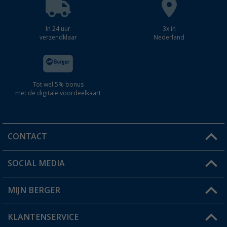
In 24 uur
3x in
verzendklaar
Nederland
Tot wel 5% bonus
met de digitale voordeelkaart
CONTACT
SOCIAL MEDIA
Een vraag?
MIJN BERGER
Winkel vinden
KLANTENSERVICE
Mijn account