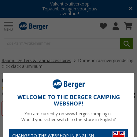
Vakantie-uitverkoop:
Topaanbiedingen voor jouw
avontuur!
Raamuitzetters & raamaccessoires
Dometic raamvergrendeling
click clack aluminium
Uitzetter Klick Klack aluminium
(15)
Artikelnr: 188530
WELCOME TO THE BERGER CAMPING
WEBSHOP!
-9%
You are currently on www.berger-camping.nl.
Would you rather switch to the store in English?
CHANGE TO THE WEBSHOP IN ENGLISH