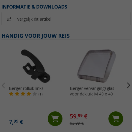
INFORMATIE & DOWNLOADS
Vergelijk dit artikel
HANDIG VOOR JOUW REIS
Berger rolluik links
Berger vervangingsglas
voor dakluik M 40 x 40
(1)
59,
€
99
7,
€
99
63,99 €
(