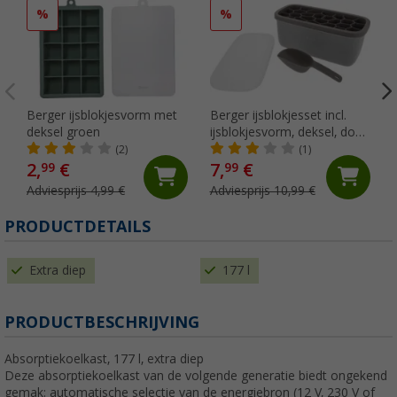
%
%
Berger ijsblokjesvorm met
Berger ijsblokjesset incl.
deksel groen
ijsblokjesvorm, deksel, doos
en ijsschep grijs
(2)
(1)
2,
€
7,
€
99
99
Adviesprijs 4,99 €
Adviesprijs 10,99 €
PRODUCTDETAILS
Extra diep
177 l
PRODUCTBESCHRIJVING
Absorptiekoelkast, 177 l, extra diep
Deze absorptiekoelkast van de volgende generatie biedt ongekend
gemak: automatische selectie van de energiebron (12 V, 230 V of