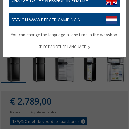
CHANGE TO THE WEBSHOP IN ENGLISH
STAY ON WWW.BERGER-CAMPING.NL
You can change the language at any time in the webshop.
SELECT ANOTHER LANGUAGE
€ 2.789,00
Prijzen incl. BTW
gratis verzending
139,45
€ met de voordeelkaartbonus