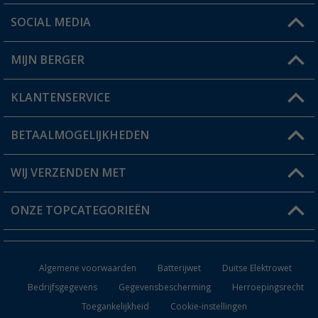
SOCIAL MEDIA
Een vraag?
MIJN BERGER
Winkel vinden
KLANTENSERVICE
Mijn account
Status bestelling
BETAALMOGELIJKHEDEN
FAQ & Contact
Berger voordeelkaart
Verzendinformatie
WIJ VERZENDEN MET
Verlanglijstje
Retourneren
ONZE TOPCATEGORIEËN
Catalogus
Camper en caravan accessoires
Dealer worden
Algemene voorwaarden
Batterijwet
Duitse Elektrowet
Keukenaccessoires
Bedrijfsgegevens
Gegevensbescherming
Herroepingsrecht
Toegankelijkheid
Cookie-instellingen
Campingmeubilair