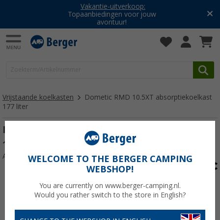
Vakantie-uitverkoop:
Topaanbiedingen voor jouw
avontuur!
Vrijstaande koelkasten
Dometic RMD 10.5XT absorptiekoelkast
177 liter
Dometic RMD 10.5XT absorptiekoelkast
177 liter
Artikelnr: 794019
WELCOME TO THE BERGER CAMPING
WEBSHOP!
You are currently on www.berger-camping.nl.
Would you rather switch to the store in English?