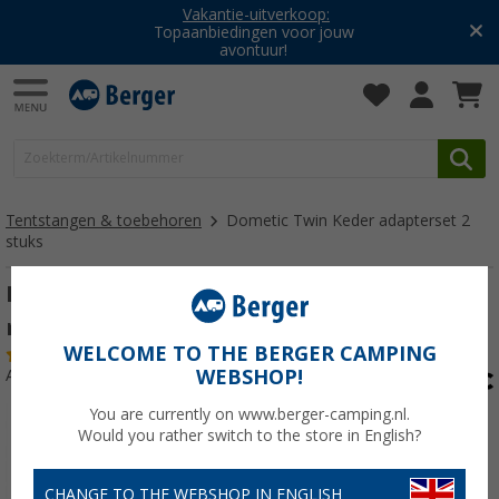
Vakantie-uitverkoop:
Topaanbiedingen voor jouw
avontuur!
Tentstangen & toebehoren
Dometic Twin Keder adapterset 2
stuks
Dometic Twin Keder adapterset 2 stuks 3
m
WELCOME TO THE BERGER CAMPING
(6)
WEBSHOP!
Artikelnr: 349290
You are currently on www.berger-camping.nl.
Would you rather switch to the store in English?
CHANGE TO THE WEBSHOP IN ENGLISH