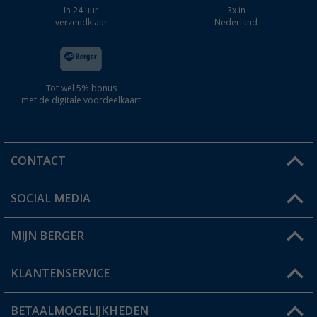
In 24 uur
3x in
verzendklaar
Nederland
Tot wel 5% bonus
met de digitale voordeelkaart
CONTACT
SOCIAL MEDIA
Een vraag?
MIJN BERGER
Winkel vinden
KLANTENSERVICE
Mijn account
Status bestelling
BETAALMOGELIJKHEDEN
FAQ & Contact