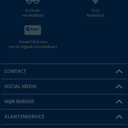
In 24 uur
3x in
verzendklaar
Nederland
Tot wel 5% bonus
met de digitale voordeelkaart
CONTACT
SOCIAL MEDIA
Een vraag?
MIJN BERGER
Winkel vinden
KLANTENSERVICE
Mijn account