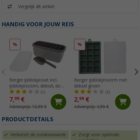
Vergelijk dit artikel
HANDIG VOOR JOUW REIS
%
%
Berger ijsblokjesset incl.
Berger ijsblokjesvorm met
ijsblokjesvorm, deksel, doos
deksel groen
en ijsschep grijs
(1)
(2)
7,
€
2,
€
99
99
Adviesprijs 10,99 €
Adviesprijs 4,99 €
PRODUCTDETAILS
Verbetert de isolatiewaarde
Zorgt voor optimale