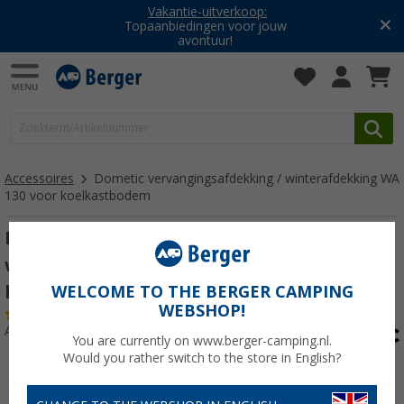
Vakantie-uitverkoop:
Topaanbiedingen voor jouw
avontuur!
Accessoires
Dometic vervangingsafdekking / winterafdekking WA
130 voor koelkastbodem
Dometic vervangingsafdekking /
winterafdekking WA 130 voor
koelkastbodem
WELCOME TO THE BERGER CAMPING
WEBSHOP!
(2)
Artikelnr: 255456
You are currently on www.berger-camping.nl.
Would you rather switch to the store in English?