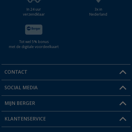
In 24 uur
3x in
verzendklaar
Nederland
Tot wel 5% bonus
met de digitale voordeelkaart
CONTACT
SOCIAL MEDIA
Een vraag?
MIJN BERGER
Winkel vinden
KLANTENSERVICE
Mijn account