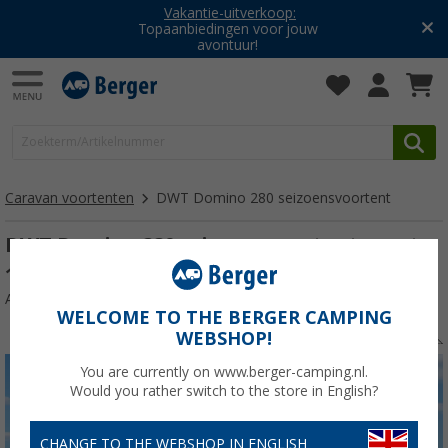
Vakantie-uitverkoop:
Topaanbiedingen voor jouw
avontuur!
Caravan voortenten
DWT Domino 280 seizoensvoortent
DWT Domino 280 seizoensvoortent maat
11
Artikelnr: 261004
WELCOME TO THE BERGER CAMPING
WEBSHOP!
You are currently on www.berger-camping.nl.
Would you rather switch to the store in English?
CHANGE TO THE WEBSHOP IN ENGLISH