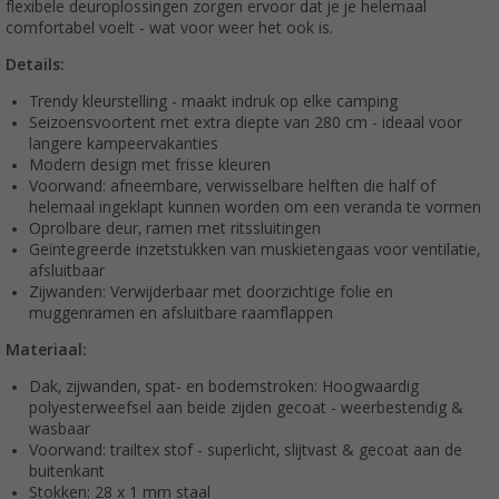
flexibele deuroplossingen zorgen ervoor dat je je helemaal
comfortabel voelt - wat voor weer het ook is.
Details:
Trendy kleurstelling - maakt indruk op elke camping
Seizoensvoortent met extra diepte van 280 cm - ideaal voor
langere kampeervakanties
Modern design met frisse kleuren
Voorwand: afneembare, verwisselbare helften die half of
helemaal ingeklapt kunnen worden om een veranda te vormen
Oprolbare deur, ramen met ritssluitingen
Geïntegreerde inzetstukken van muskietengaas voor ventilatie,
afsluitbaar
Zijwanden: Verwijderbaar met doorzichtige folie en
muggenramen en afsluitbare raamflappen
Materiaal:
Dak, zijwanden, spat- en bodemstroken: Hoogwaardig
polyesterweefsel aan beide zijden gecoat - weerbestendig &
wasbaar
Voorwand: trailtex stof - superlicht, slijtvast & gecoat aan de
buitenkant
Stokken: 28 x 1 mm staal