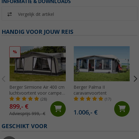
INFORMATIE & DOWNLOADS
Vergelijk dit artikel
HANDIG VOOR JOUW REIS
%
Berger Sirmione Air 400 cm
Berger Palma II
luchtvoortent voor campers
caravanvoortent
met opblaasbare stokken
(28)
(17)
899,- €
1.006,- €
Adviesprijs 999,- €
GESCHIKT VOOR