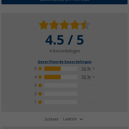
4.5 / 5
DWT Air Cushion Air In
(3)
€ 55,99
4 Beoordelingen
Geverifieerde beoordelingen
5
50 %
4
50 %
3
0 %
DWT schuimkraal met klittenband
(6)
2
0 %
€ 22,99
1
0 %
Laatste
Sorteer: