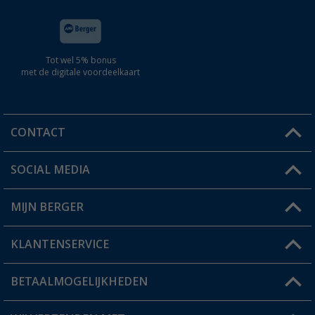
Tot wel 5% bonus
met de digitale voordeelkaart
CONTACT
SOCIAL MEDIA
Een vraag?
MIJN BERGER
Winkel vinden
KLANTENSERVICE
Mijn account
Status bestelling
BETAALMOGELIJKHEDEN
FAQ & Contact
Berger voordeelkaart
Verzendinformatie