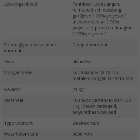
Leveringsinhoud
Tentdoek, luchtslangen,
ruimtepad set, dakstang,
gordijnen (100% polyester),
afspanmateriaal (100%
polyester), pomp en draagtas
(100% polyester)
Voertuigtype opblaasbare
Camper-voortent
voortent
Kleur
blauw/wit
Stangenstelsel
Luchtslangen Ø 10 cm,
metalen stangen Ø 19/16 mm
Gewicht
21 kg
Materiaal
100 % polyester(Texolan 150
HQ), naden verzegeld,
polyurethaan bekleed
Type voortent
Deelvoortent
Waterkolom tent
6000 mm