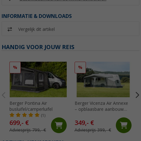
INFORMATIE & DOWNLOADS
Vergelijk dit artikel
HANDIG VOOR JOUW REIS
%
%
Berger Pontina Air
Berger Vicenza Air Annexe
busluifel/camperluifel
– opblaasbare aanbouw
voor Vicenza Air All Season
(1)
699,- €
349,- €
Adviesprijs 799,- €
Adviesprijs 399,- €