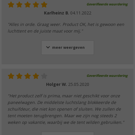
Geverifieerde waardering
DWT Space Air HQ 320 onderzeil voor reisv
Karlheinz B.
04.11.2022
€ 45,99
"Alles in orde. Graag weer. Product OK, het is gewoon een
luchttent en de juiste maat voor mij."
meer weergeven
DWT Space Air HQWielkasthoes met tochts
voortent
(1)
Geverifieerde waardering
€ 50,99
Holger W.
25.05.2020
"Het product zelf is prima, maar niet geschikt voor onze
paneelwagen. De middelste luchtslang blokkeerde de
schuifdeur, die niet kon openen of sluiten. We zullen de
tent moeten terugbrengen. Maar we zijn nog steeds 2
weken op vakantie, waarbij we de tent wilden gebruiken."