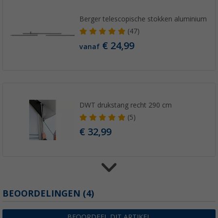
Berger telescopische stokken aluminium
(47)
€ 24,99
vanaf
DWT drukstang recht 290 cm
(5)
€ 32,99
DWT afstandsstukjes voor Space Air HQ 320
BEOORDELINGEN
(4)
(1)
€ 74,99
BEOORDEEL DIT ARTIKEL