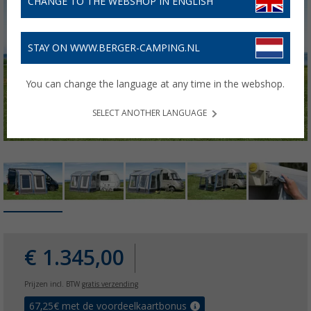
CHANGE TO THE WEBSHOP IN ENGLISH
STAY ON WWW.BERGER-CAMPING.NL
You can change the language at any time in the webshop.
SELECT ANOTHER LANGUAGE
€ 1.345,00
Prijzen incl. BTW
gratis verzending
67,25
€ met de voordeelkaartbonus