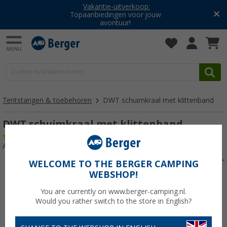
Vakantie-uitverkoop:
Topaanbiedingen voor jouw
avontuur!
Tentstangen & toebehoren
DWT schuimkraal met klittenband
DWT schuimkraal met klittenband
(6)
Artikelnr: 282170
WELCOME TO THE BERGER CAMPING
WEBSHOP!
You are currently on www.berger-camping.nl.
Would you rather switch to the store in English?