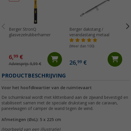
Berger StronQ
Berger dakstang /
glasvezelrubberhamer
verandastang metaal
(Meer dan 100)
6,
€
99
26,
€
99
Adviesprijs 9,99 €
PRODUCTBESCHRIJVING
Voor het hoofdkwartier van de ruimtevaart
De schuimkraal wordt met klittenband aan de zijwand bevestigd en
stabiliseert samen met de speciale drukstang van de caravan,
paneelwagen of camper de wand tegen de wind.
Afmetingen (ØxL): 5 x 225 cm
(Voorbeeld van een illustratie)