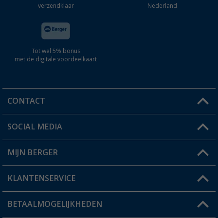
verzendklaar
Nederland
Tot wel 5% bonus
met de digitale voordeelkaart
CONTACT
SOCIAL MEDIA
Een vraag?
MIJN BERGER
Winkel vinden
KLANTENSERVICE
Mijn account
Status bestelling
BETAALMOGELIJKHEDEN
FAQ & Contact