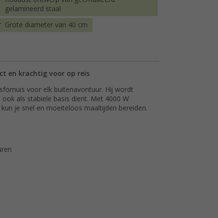
gelamineerd staal
Grote diameter van 40 cm
t en krachtig voor op reis
fornuis voor elk buitenavontuur. Hij wordt
ook als stabiele basis dient. Met 4000 W
kun je snel en moeiteloos maaltijden bereiden.
uren