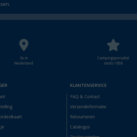
ssen.
3x in
Campingspecialist
Nederland
sinds 1958
GER
KLANTENSERVICE
unt
FAQ & Contact
telling
Verzendinformatie
ordeelkaart
Retourneren
tje
Catalogus