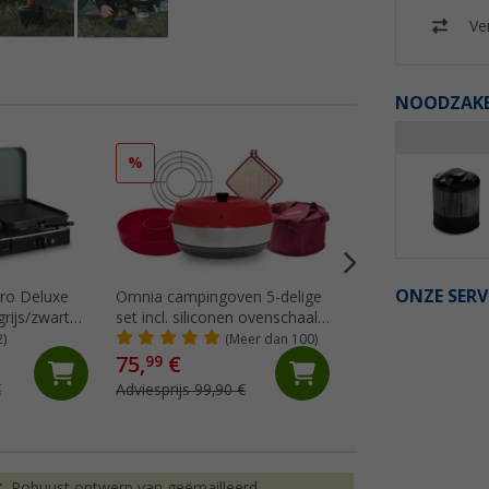
Ver
NOODZAKEL
%
%
ONZE SERV
ro Deluxe
Omnia campingoven 5-delige
Berger CampGour
grijs/zwart
set incl. siliconen ovenschaal,
Airfryer-oven
ovenrooster, 2 pannenlappen
2)
(Meer dan 100)
(4)
& opbergtas
75,
€
56,
€
99
99
€
Adviesprijs 99,90 €
Adviesprijs 89,99 €
Robuust ontwerp van geëmailleerd