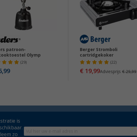
rs patroon-
Berger Stromboli
ooktoestel Olymp
cartridgekoker
(29)
(22)
6,99
€ 19,99
Adviesprijs
€ 29,99
tratie is
schikbaar.
bleem zo