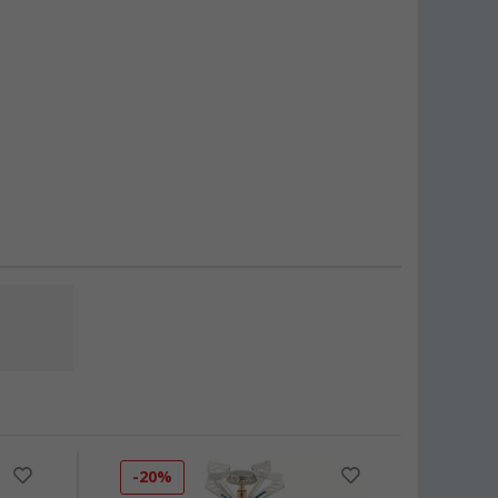
-20%
-25