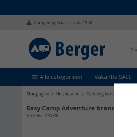
Kampeerspecialist sinds 1958
Alle categorieën
Vakantie SALE
Startpagina
Huishouden
Camping kooktoestellen
Easy Camp Adventure brander met
Artikelnr: 285306