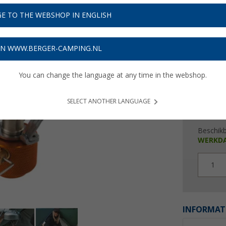
€ 2
E TO THE WEBSHOP IN ENGLISH
Prijzen inc
Verzeke
ON WWW.BERGER-CAMPING.NL
You can change the language at any time in the webshop.
SELECT ANOTHER LANGUAGE
Beschik
WERKD
1
INFORMAT