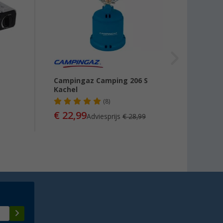
Campingaz Camping 206 S
Kookp
Kachel
(8)
€ 22,99
€ 14
Adviesprijs
€ 28,99