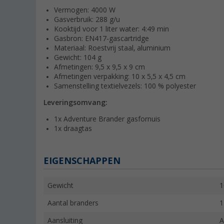
Vermogen: 4000 W
Gasverbruik: 288 g/u
Kooktijd voor 1 liter water: 4:49 min
Gasbron: EN417-gascartridge
Materiaal: Roestvrij staal, aluminium
Gewicht: 104 g
Afmetingen: 9,5 x 9,5 x 9 cm
Afmetingen verpakking: 10 x 5,5 x 4,5 cm
Samenstelling textielvezels: 100 % polyester
Leveringsomvang:
1x Adventure Brander gasfornuis
1x draagtas
EIGENSCHAPPEN
Gewicht
1
Aantal branders
1
Aansluiting
A