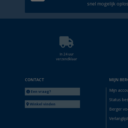
snel mogelijk oplo
In 24 uur
verzendklaar
CONTACT
MIJN BER
Mijn acco
Een vraag?
Status bes
Winkel vinden
Berger vo
Verlanglijs