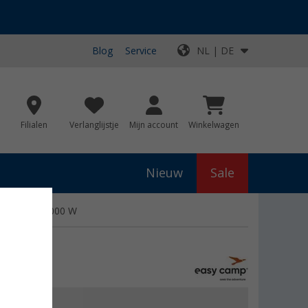
Blog
Service
NL | DE
Filialen
Verlanglijstje
Mijn account
Winkelwagen
Nieuw
Sale
aspatroon 4000 W