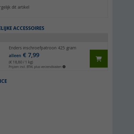
gelijk dit artikel
IJKE ACCESSOIRES
%
Enders inschroefpatroon 425 gram
€ 7,99
alleen
(€ 18,80 / 1 kg)
Prijzen incl. BTW, plus verzendkosten
ICE
met
Omnia camping oven Fritz
CADAC 2 Cook 3 T
Berger Editie 5-delig
Deluxe 50mbar
(9)
(15)
93,
€
189,- €
99
Adviesprijs 132,60 €
Adviesprijs 209,- €