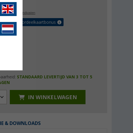
3,99
l. BTW
plus verzendkosten
r tot 5% voordeelkaartbonus
baarheid:
STANDAARD LEVERTIJD VAN 3 TOT 5
AGEN
IN WINKELWAGEN
IE & DOWNLOADS