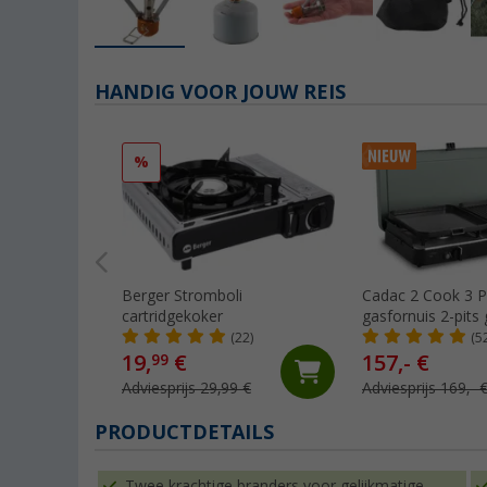
HANDIG VOOR JOUW REIS
%
Berger Stromboli
Cadac 2 Cook 3 P
cartridgekoker
gasfornuis 2-pits 
30 mbar
(22)
(5
19,
€
157,- €
99
Adviesprijs 29,99 €
Adviesprijs 169,- 
PRODUCTDETAILS
Twee krachtige branders voor gelijkmatige