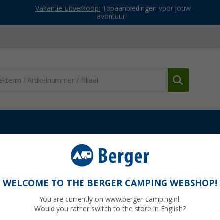
Vakantie-uitverkoop:
Topaanbiedingen voor jouw
avontuur!
Cartouche kooktoestellen
Easy Camp Adventure brander met g
 gaspatroon 4000 W
WELCOME TO THE BERGER CAMPING WEBSHOP!
You are currently on www.berger-camping.nl.
Would you rather switch to the store in English?