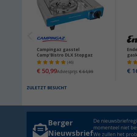
rnuis
Campingaz gasstel
Ende
Camp'Bistro DLX Stopgaz
gask
(46)
€ 50,99
€ 1
Adviesprijs
€ 64,99
ZULETZT BESUCHT
De nieuwsbriefregis
Berger
momenteel niet be
Nieuwsbrief
We zullen het pro