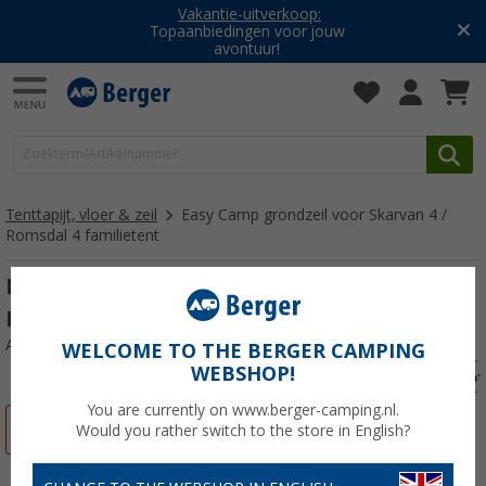
Vakantie-uitverkoop:
Topaanbiedingen voor jouw
avontuur!
Tenttapijt, vloer & zeil
Easy Camp grondzeil voor Skarvan 4 /
Romsdal 4 familietent
Easy Camp grondzeil voor Skarvan 4 /
Romsdal 4 familietent
Artikelnr: 406635
WELCOME TO THE BERGER CAMPING
WEBSHOP!
You are currently on www.berger-camping.nl.
-33%
Would you rather switch to the store in English?