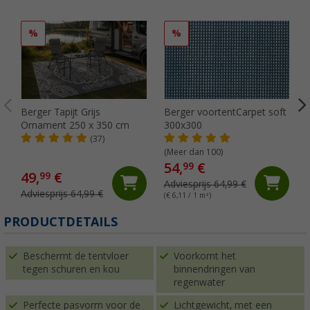
%
%
Berger Tapijt Grijs
Berger voortentCarpet soft
Ornament 250 x 350 cm
300x300
(37)
(Meer dan 100)
54,
€
99
49,
€
99
Adviesprijs 64,99 €
Adviesprijs 64,99 €
(€ 6,11 / 1 m²)
PRODUCTDETAILS
Beschermt de tentvloer
Voorkomt het
tegen schuren en kou
binnendringen van
regenwater
Perfecte pasvorm voor de
Lichtgewicht, met een