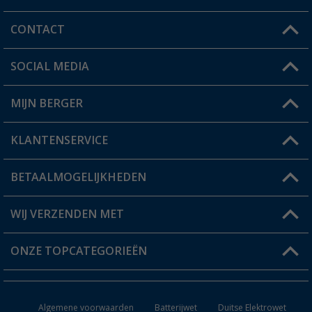
CONTACT
SOCIAL MEDIA
Een vraag?
MIJN BERGER
Winkel vinden
KLANTENSERVICE
Mijn account
Status bestelling
BETAALMOGELIJKHEDEN
FAQ & Contact
Berger voordeelkaart
Verzendinformatie
WIJ VERZENDEN MET
Verlanglijstje
Retourneren
ONZE TOPCATEGORIEËN
Catalogus
Camper en caravan accessoires
Dealer worden
Algemene voorwaarden
Batterijwet
Duitse Elektrowet