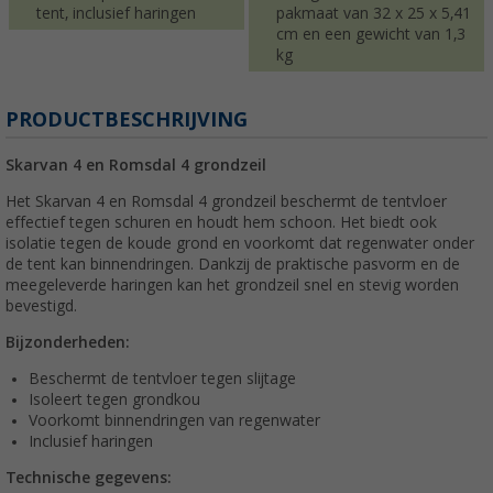
tent, inclusief haringen
pakmaat van 32 x 25 x 5,41
cm en een gewicht van 1,3
kg
PRODUCTBESCHRIJVING
Skarvan 4 en Romsdal 4 grondzeil
Het Skarvan 4 en Romsdal 4 grondzeil beschermt de tentvloer
effectief tegen schuren en houdt hem schoon. Het biedt ook
isolatie tegen de koude grond en voorkomt dat regenwater onder
de tent kan binnendringen. Dankzij de praktische pasvorm en de
meegeleverde haringen kan het grondzeil snel en stevig worden
bevestigd.
Bijzonderheden:
Beschermt de tentvloer tegen slijtage
Isoleert tegen grondkou
Voorkomt binnendringen van regenwater
Inclusief haringen
Technische gegevens: