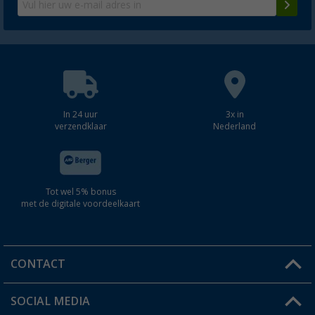
In 24 uur
3x in
verzendklaar
Nederland
Tot wel 5% bonus
met de digitale voordeelkaart
CONTACT
SOCIAL MEDIA
Een vraag?