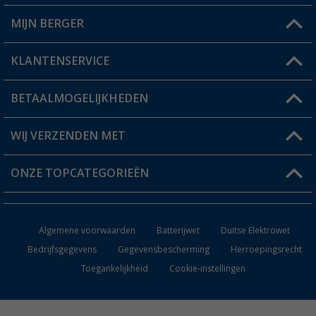
MIJN BERGER
Winkel vinden
KLANTENSERVICE
Mijn account
Status bestelling
BETAALMOGELIJKHEDEN
FAQ & Contact
Berger voordeelkaart
Verzendinformatie
WIJ VERZENDEN MET
Verlanglijstje
Retourneren
ONZE TOPCATEGORIEËN
Catalogus
Camper en caravan accessoires
Dealer worden
Algemene voorwaarden
Batterijwet
Duitse Elektrowet
Keukenaccessoires
Bedrijfsgegevens
Gegevensbescherming
Herroepingsrecht
Toegankelijkheid
Cookie-instellingen
Campingmeubilair
Campingtoiletten