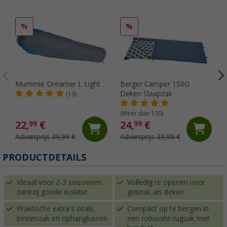
%
%
Mummie Dreamer L Light
Berger Camper 150G
Deken Slaapzak
(13)
(Meer dan 100)
22,
€
24,
€
99
99
Adviesprijs 39,99 €
Adviesprijs 39,99 €
PRODUCTDETAILS
Ideaal voor 2-3 seizoenen
Volledig te openen voor
dankzij goede isolatie
gebruik als deken
Praktische extra's zoals
Compact op te bergen in
binnenzak en ophanglussen
een robuuste rugzak met