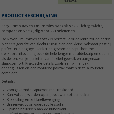
handvat
PRODUCTBESCHRIJVING
Easy Camp Raven I mummieslaapzak 5 °C - Lichtgewicht,
compact en veelzijdig voor 2-3 seizoenen
De Raven I mummieslaapzak is perfect voor de lente tot de herfst.
Met een gewicht van slechts 1050 g en een kleine pakmaat past hij
perfect in je bagage. Dankzij de gevormde capuchon met
trekkoord, ritssluiting over de hele lengte met afdekstrip en opening
als deken, kun je genieten van flexibel gebruik en aangenaam
slaapcomfort. Praktische details zoals een binnenvak,
ophanglussen en een robuuste pakzak maken deze allrounder
compleet.
Details:
Voorgevormde capuchon met trekkoord
Kan volledig worden opengevouwen tot een deken
Ritssluiting en antiknelbeveiliging
Binnenvak voor waardevolle spullen
Opknoping lussen aan de buitenkant
Oxford polyester opbergzak met handvat