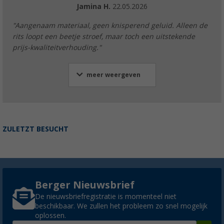
Jamina H.
22.05.2026
"Aangenaam materiaal, geen knisperend geluid. Alleen de
rits loopt een beetje stroef, maar toch een uitstekende
prijs-kwaliteitverhouding."
meer weergeven
ZULETZT BESUCHT
Berger Nieuwsbrief
De nieuwsbriefregistratie is momenteel niet
beschikbaar. We zullen het probleem zo snel mogelijk
oplossen.