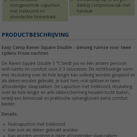
voorgevormde capuchon
dankzij compressiezak met
met trekkoord en
handvat
doordachte binnenkant
PRODUCTBESCHRIJVING
Easy Camp Raven Square Double - Genoeg ruimte voor twee
tijdens frisse nachten
De Raven Square Double 5 °C biedt jou en één andere persoon
veel ruimte en comfort voor 2-3 seizoenen. De rechthoekige vorm
met ritssluiting over de hele lengte kan volledig worden geopend en
als deken worden gebruikt. Je kunt hem ook splitsen in twee
afzonderlijke slaapzakken. De capuchon met trekkoord, ritssluiting
over de hele lengte en anti-slikbescherming houden tocht buiten,
terwijl een binnenzak en praktische ophanglussen extra comfort
bieden.
Details:
Nokcapuchon met trekkoord
Kan ook als deken gebruikt worden
Kan worden verdeeld in twee afzonderlijke slaapzakken