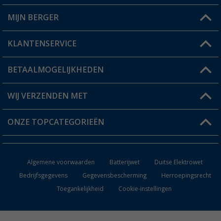
MIJN BERGER
Winkel vinden
KLANTENSERVICE
Mijn account
Status bestelling
BETAALMOGELIJKHEDEN
FAQ & Contact
Berger voordeelkaart
Verzendinformatie
WIJ VERZENDEN MET
Verlanglijstje
Retourneren
ONZE TOPCATEGORIEËN
Catalogus
Camper en caravan accessoires
Dealer worden
Algemene voorwaarden
Batterijwet
Duitse Elektrowet
Keukenaccessoires
Bedrijfsgegevens
Gegevensbescherming
Herroepingsrecht
Toegankelijkheid
Cookie-instellingen
Campingmeubilair
Campingtoiletten