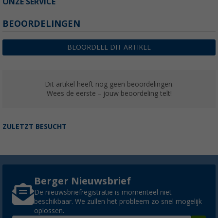
ONZE SERVICE
BEOORDELINGEN
BEOORDEEL DIT ARTIKEL
Dit artikel heeft nog geen beoordelingen.
Wees de eerste – jouw beoordeling telt!
ZULETZT BESUCHT
Berger Nieuwsbrief
De nieuwsbriefregistratie is momenteel niet
beschikbaar. We zullen het probleem zo snel mogelijk
oplossen.