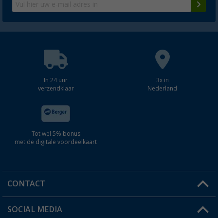
In 24 uur
3x in
verzendklaar
Nederland
Tot wel 5% bonus
met de digitale voordeelkaart
CONTACT
SOCIAL MEDIA
Een vraag?