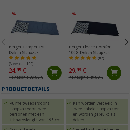
%
%
Berger Camper 150G
Berger Fleece Comfort
Deken Slaapzak
100G Deken Slaapzak
(82)
(Meer dan 100)
24,
€
29,
€
99
99
Adviesprijs 39,99 €
Adviesprijs 49,99 €
PRODUCTDETAILS
Ruime tweepersoons
Kan worden verdeeld in
slaapzak voor twee
twee enkele slaapzakken
personen met een
en worden gebruikt als
lichaamslengte van 195 cm
deken
Comfortabele
Gemakkelijk op te bergen