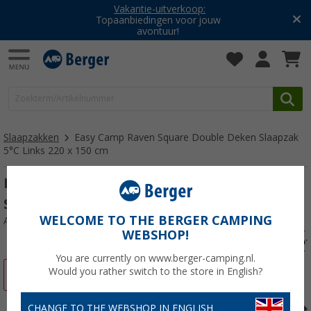
Vakantie-uitverkoop:
Topaanbiedingen voor jouw
avontuur!
Slaapzakken
Easy Camp Raven Square Double Deken Slaapzak
5°C Links 220 x 150 cm
Easy Camp Raven Square Double Deken
Slaapzak 5°C Links 220 x 150 cm
WELCOME TO THE BERGER CAMPING
Artikelnr: 653084
WEBSHOP!
You are currently on www.berger-camping.nl.
Would you rather switch to the store in English?
-30%
CHANGE TO THE WEBSHOP IN ENGLISH