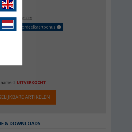
0,99
l. BTW
gratis verzending
r tot 5% voordeelkaartbonus
baarheid:
UITVERKOCHT
ELIJKBARE ARTIKELEN
IE & DOWNLOADS