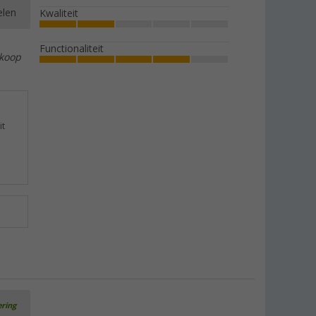
elen
Kwaliteit
Functionaliteit
nkoop
it
ering