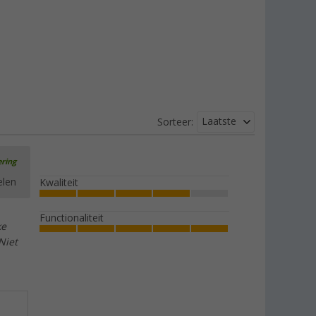
Laatste
Sorteer:
ering
elen
Kwaliteit
Functionaliteit
ke
Niet