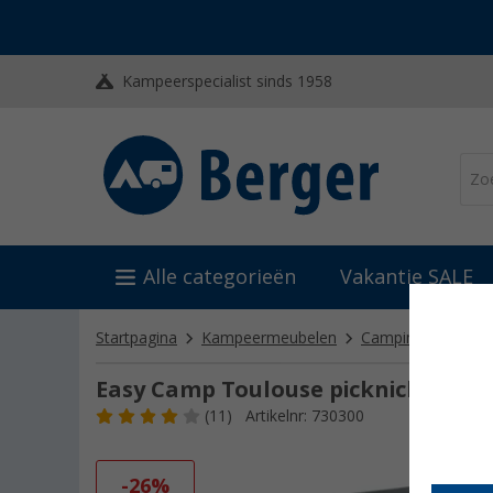
Kampeerspecialist sinds 1958
Alle categorieën
Vakantie SALE
Startpagina
Kampeermeubelen
Campingtafel
P
Easy Camp Toulouse picknicktafel 6
(11)
Artikelnr: 730300
-26%