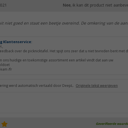
2021
Nee
, ik kan dit product niet aanbev
uit niet goed en staat een beetje overeind. De omkering van de aa
g Klantenservice:
.,
eedback over de picknicktafel. Het spijt ons zeer dat u niet tevreden bent met d
in ons huidige en toekomstige assortiment een artikel vindt dat aan uw
oldoet
Team /fr
ring werd automatisch vertaald door DeepL.
Originele tekst weergeven
Geverifieerde waard