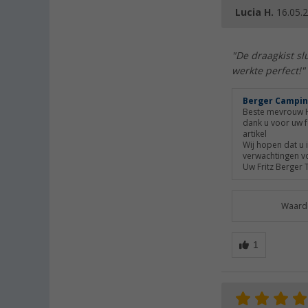
Lucia H.
16.05.
"De draagkist sl
werkte perfect!"
Berger Campin
Beste mevrouw H
dank u voor uw f
artikel
Wij hopen dat u 
verwachtingen v
Uw Fritz Berger 
Waarde