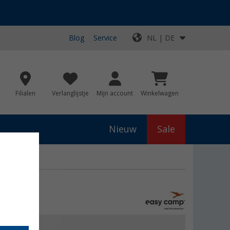
Blog
Service
NL | DE
Filialen
Verlanglijstje
Mijn account
Winkelwagen
Nieuw
Sale
js
€ 82,95