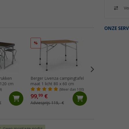
Ver
ONZE SERV
%
%
krukken
Berger Livenza campingtafel
Berger Ivalo 2 cam
x 120 cm
maat 1 licht 80 x 60 cm
115 x 70 cm
9)
(Meer dan 100)
(Me
99,
€
79,
€
99
99
€
Adviesprijs 119,- €
Adviesprijs 109,- €
Geen montage nodig