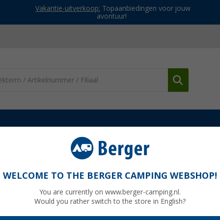
Vakantie-uitverkoop:
Topaanbiedingen voor jouw
avontuur!
icknicktafels
Easy Camp Toulouse picknicktafel 64 x 84 cm
4 x 84 cm
WELCOME TO THE BERGER CAMPING WEBSHOP!
You are currently on www.berger-camping.nl.
Would you rather switch to the store in English?
Adviespri