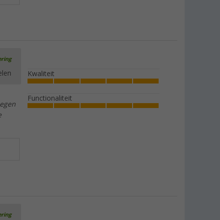
ering
elen
Kwaliteit
Functionaliteit
oegen
e
ering