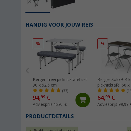
HANDIG VOOR JOUW REIS
%
%
Berger Trevi picknicktafel set
Berger Solo + 4 
90 x 52,5 cm
picknicktafel 60 
(33)
(1
94,
€
64,
€
99
99
Adviesprijs 129,- €
Adviesprijs 99,99 
PRODUCTDETAILS
Praktische zitplaatsen