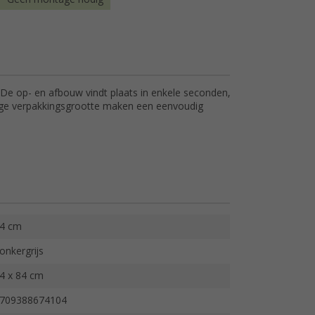
. De op- en afbouw vindt plaats in enkele seconden,
dige verpakkingsgrootte maken een eenvoudig
4 cm
onkergrijs
4 x 84 cm
709388674104