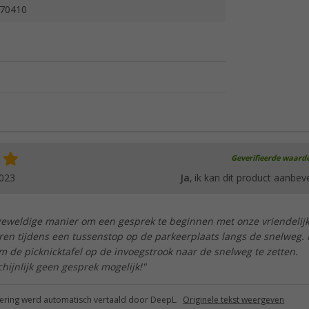
70410
Geverifieerde waard
2023
Ja
, ik kan dit product aanbev
 geweldige manier om een gesprek te beginnen met onze vriendelij
en tijdens een tussenstop op de parkeerplaats langs de snelweg. 
m de picknicktafel op de invoegstrook naar de snelweg te zetten.
hijnlijk geen gesprek mogelijk!"
ring werd automatisch vertaald door DeepL.
Originele tekst weergeven