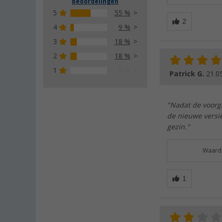
beoordelingen
5
55 %
4
9 %
3
18 %
2
18 %
1
0 %
Patrick G.
21.0
"Nadat de voorg
de nieuwe versie
gezin."
Waarde