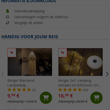
INFORMATIE & DOWNLOADS
Gebruiksaanwijzing
Opmerkingen volgens de ElektroG
Vergelijk dit artikel
HANDIG VOOR JOUW REIS
%
%
Berger Macramé
Berger 2in1 camping
Lampenkap
lantaarn en lichtsnoer (10
meter)
(3)
(59)
9,
€
16,
€
99
99
Adviesprijs 14,99 €
Adviesprijs 29,99 €