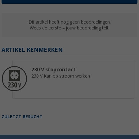
Dit artikel heeft nog geen beoordelingen.
Wees de eerste – jouw beoordeling telt!
Easy Camp Hamra 5 tunneltent voor 5 pers
€ 353,-
ARTIKEL KENMERKEN
Adviesprijs
€ 499,95
230 V stopcontact
230 V Kan op stroom werken
ZULETZT BESUCHT