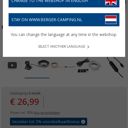
CHANGE TO THE WEBSHOP IN ENGLISH
STAY ON WWW.BERGER-CAMPING.NL
You can change the language at any time in the webshop.
SELECT ANOTHER LANGUAGE
Adviesprijs
€ 34,95
€ 26,99
Prijzen incl. BTW
plus verzendkosten
Verzeker tot 5% voordeelkaartbonus