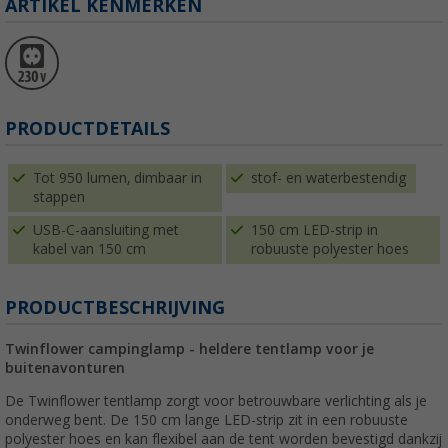
ARTIKEL KENMERKEN
PRODUCTDETAILS
Tot 950 lumen, dimbaar in
stof- en waterbestendig
stappen
USB-C-aansluiting met
150 cm LED-strip in
kabel van 150 cm
robuuste polyester hoes
PRODUCTBESCHRIJVING
Twinflower campinglamp - heldere tentlamp voor je
buitenavonturen
De Twinflower tentlamp zorgt voor betrouwbare verlichting als je
onderweg bent. De 150 cm lange LED-strip zit in een robuuste
polyester hoes en kan flexibel aan de tent worden bevestigd dankzij