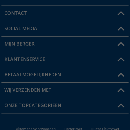
CONTACT
SOCIAL MEDIA
Een vraag?
MIJN BERGER
Winkel vinden
KLANTENSERVICE
Mijn account
Status bestelling
BETAALMOGELIJKHEDEN
FAQ & Contact
Berger voordeelkaart
Verzendinformatie
WIJ VERZENDEN MET
Verlanglijstje
Retourneren
ONZE TOPCATEGORIEËN
Catalogus
Camper en caravan accessoires
Dealer worden
Algemene voorwaarden
Batterijwet
Duitse Elektrowet