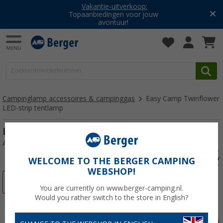
Vakantie-uitverkoop:
Topaanbiedingen voor jouw
avontuur!
Campinglamp accessoires & campinggas
Easy Camp Twinflower
LED-strip tentlamp
Easy Camp Twinflower LED-strip tentlamp
Artikelnr: 546123
WELCOME TO THE BERGER CAMPING
WEBSHOP!
-22%
You are currently on www.berger-camping.nl.
Would you rather switch to the store in English?