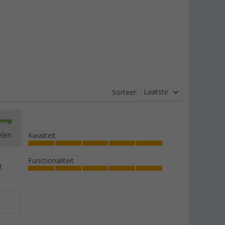
Laatste
Sorteer:
ering
elen
Kwaliteit
Functionaliteit
,