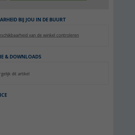
ARHEID BIJ JOU IN DE BUURT
schikbaarheid van de winkel controleren
IE & DOWNLOADS
%
gelijk dit artikel
ICE
ak
Haba klemrubber voor
Emuk universele spi
caravanspiegel Europe XL &
Universa III
Stinger
(86)
(23)
100,
€
99
6,
€
99