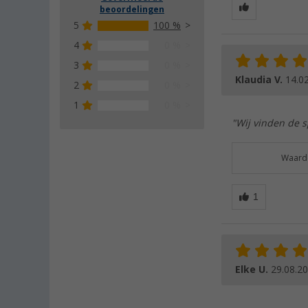
beoordelingen
5
100 %
4
0 %
3
0 %
Klaudia V.
14.0
2
0 %
1
0 %
"Wij vinden de s
Waarde
Elke U.
29.08.2