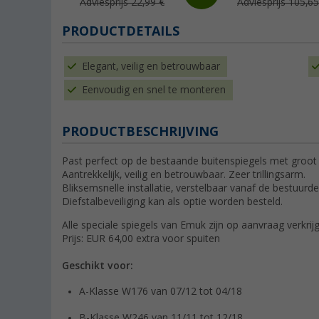
Adviesprijs 22,99 €
Adviesprijs 105,65
PRODUCTDETAILS
Elegant, veilig en betrouwbaar
Eenvoudig en snel te monteren
PRODUCTBESCHRIJVING
Past perfect op de bestaande buitenspiegels met groot
Aantrekkelijk, veilig en betrouwbaar. Zeer trillingsarm.
Bliksemsnelle installatie, verstelbaar vanaf de bestuurd
Diefstalbeveiliging kan als optie worden besteld.
Alle speciale spiegels van Emuk zijn op aanvraag verkrijg
Prijs: EUR 64,00 extra voor spuiten
Geschikt voor:
A-Klasse W176 van 07/12 tot 04/18
B-Klasse W246 van 11/11 tot 12/18