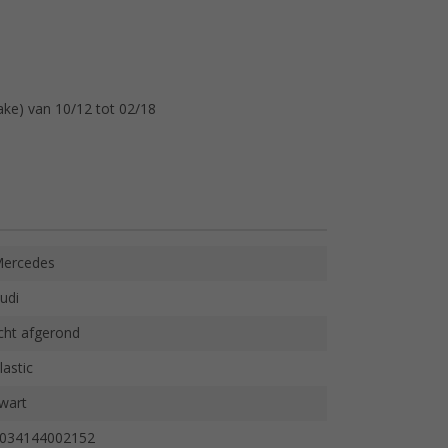
ke) van 10/12 tot 02/18
ercedes
udi
icht afgerond
lastic
wart
034144002152