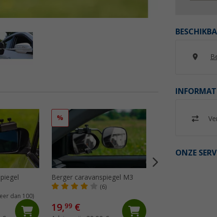
BESCHIKBA
Be
INFORMAT
%
Ver
ONZE SERV
piegel
Berger caravanspiegel M3
Oppi spiegelkop vl
(6)
(80)
eer dan 100)
19,
€
13,
€
99
99