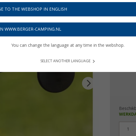
E TO THE WEBSHOP IN ENGLISH
Adviespri
ON WWW.BERGER-CAMPING.NL
€ 1
You can change the language at any time in the webshop.
Prijzen inc
3,33
€ m
SELECT ANOTHER LANGUAGE
Beschik
WERKD
1