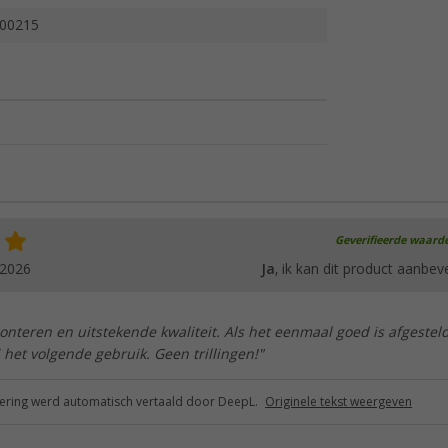
00215
Geverifieerde waard
.2026
Ja
, ik kan dit product aanbev
nteren en uitstekende kwaliteit. Als het eenmaal goed is afgesteld
j het volgende gebruik. Geen trillingen!"
ring werd automatisch vertaald door DeepL.
Originele tekst weergeven