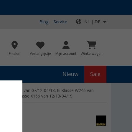
Blog
Service
NL | DE
Filialen
Verlanglijstje
Mijn account
Winkelwagen
Nieuw
Sale
lasse W176 van 07/12-04/18, B-Klasse W246 van
LA-/ GLA-Klasse X156 van 12/13-04/19