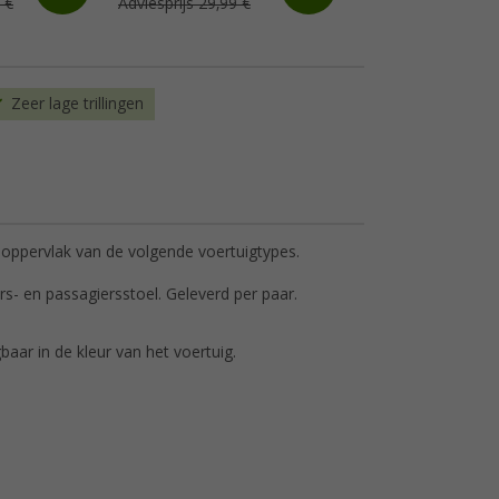
 €
Adviesprijs 29,99 €
Adviesprijs 14,99 €
Zeer lage trillingen
 oppervlak van de volgende voertuigtypes.
ers- en passagiersstoel. Geleverd per paar.
baar in de kleur van het voertuig.