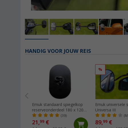
HANDIG VOOR JOUW REIS
%
Emuk standaard spiegelkop
Emuk universele s
reserveonderdeel 180 x 120
Universa III
mm
(39)
(M
21,
€
89,
€
99
99