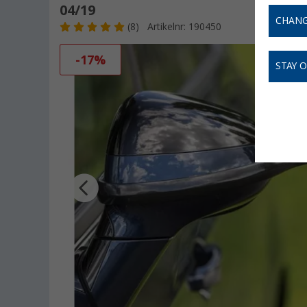
04/19
CHANG
(8)
Artikelnr: 190450
-17%
STAY 