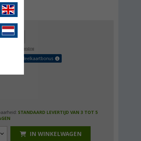
js
€ 133,96
11,00
l. BTW
gratis verzending
et de voordeelkaartbonus
baarheid:
STANDAARD LEVERTIJD VAN 3 TOT 5
AGEN
IN WINKELWAGEN