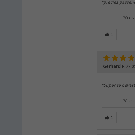
"precies passend
Waarde
Gerhard F.
29.0
"Super te bevest
Waarde