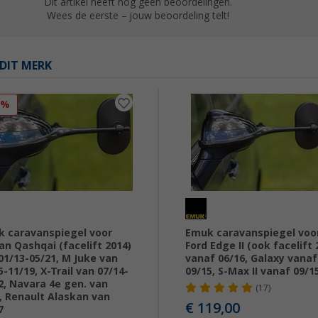
Dit artikel heeft nog geen beoordelingen.
Wees de eerste – jouw beoordeling telt!
DIT MERK
2%
 caravanspiegel voor
Emuk caravanspiegel voo
an Qashqai (facelift 2014)
Ford Edge II (ook facelift 
01/13-05/21, M Juke van
vanaf 06/16, Galaxy vanaf
5-11/19, X-Trail van 07/14-
09/15, S-Max II vanaf 09/1
2, Navara 4e gen. van
(17)
, Renault Alaskan van
€ 119,00
7