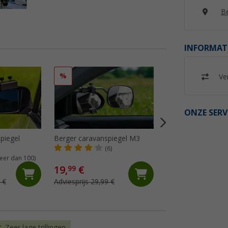
Be
INFORMAT
%
Ver
ONZE SERV
piegel
Berger caravanspiegel M3
Oppi spiegelkop vl
(6)
(80)
eer dan 100)
19,
€
13,
€
99
99
 €
Adviesprijs 29,99 €
Adviesprijs 14,99 €
Zeer lage trillingen