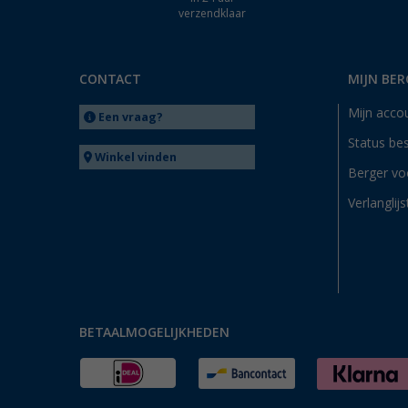
verzendklaar
CONTACT
MIJN BER
Mijn acco
Een vraag?
Status bes
Winkel vinden
Berger vo
Verlanglijs
BETAALMOGELIJKHEDEN