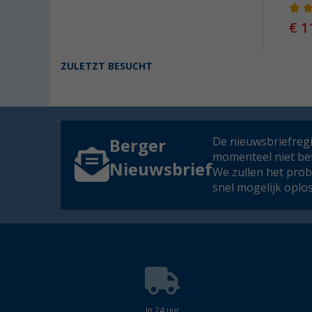
€ 1
ZULETZT BESUCHT
De nieuwsbriefregis
Berger
momenteel niet be
Nieuwsbrief
We zullen het pro
snel mogelijk oplo
In 24 uur