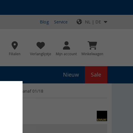
Blog
Service
NL | DE
Filialen
Verlanglijstje
Mijn account
Winkelwagen
Nieuw
Sale
ipse Cross vanaf 01/18
js
€ 124,68