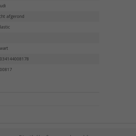
udi
icht afgerond
lastic
wart
034144008178
00817