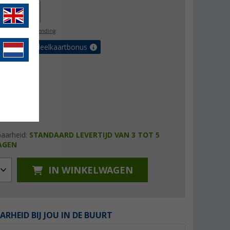
13,00
l. BTW
gratis verzending
et de voordeelkaartbonus
baarheid:
STANDAARD LEVERTIJD VAN 3 TOT 5
AGEN
IN WINKELWAGEN
ARHEID BIJ JOU IN DE BUURT