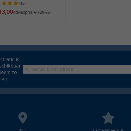
(18)
13,00
Adviesprijs
€ 129,05
tratie is
schikbaar.
bleem zo
ssen.
3x in
Campingspecialist