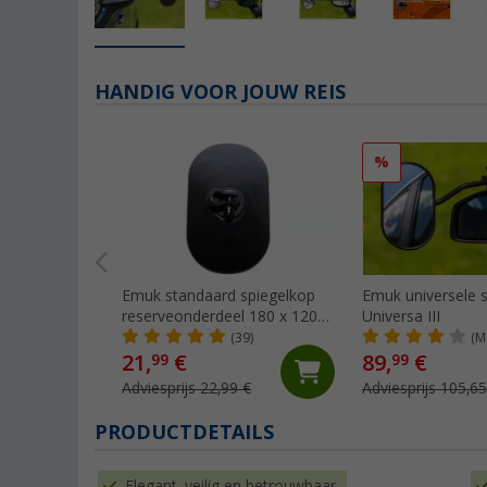
HANDIG VOOR JOUW REIS
%
Emuk standaard spiegelkop
Emuk universele s
reserveonderdeel 180 x 120
Universa III
mm
(39)
(M
21,
€
89,
€
99
99
Adviesprijs 22,99 €
Adviesprijs 105,65
PRODUCTDETAILS
Elegant, veilig en betrouwbaar