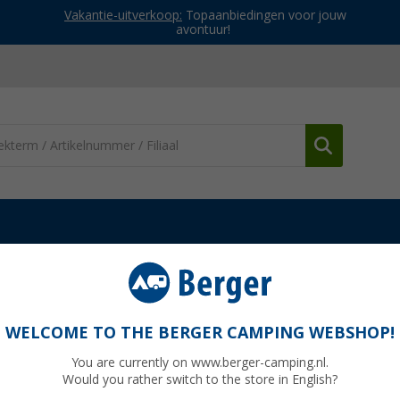
Vakantie-uitverkoop:
Topaanbiedingen voor jouw
avontuur!
pecifieke caravanspiegels
Emuk caravanspiegel voor Mitsubishi Ecl
i Eclipse Cross vanaf 01/18
WELCOME TO THE BERGER CAMPING WEBSHOP!
You are currently on www.berger-camping.nl.
Would you rather switch to the store in English?
Adviespri