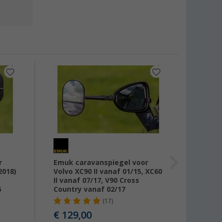
-7%
r
Emuk caravanspiegel voor
Emuk 
2018)
Volvo XC90 II vanaf 01/15, XC60
Audi Q
II vanaf 07/17, V90 Cross
genera
5
Country vanaf 02/17
Q7 2e 
SQ7 v
(17)
€ 129,00