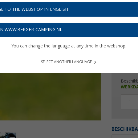
€ 1
E TO THE WEBSHOP IN ENGLISH
Prijzen inc
3,39
€ m
ON WWW.BERGER-CAMPING.NL
You can change the language at any time in the webshop.
SELECT ANOTHER LANGUAGE
Beschik
WERKD
1
BESCHIKBA