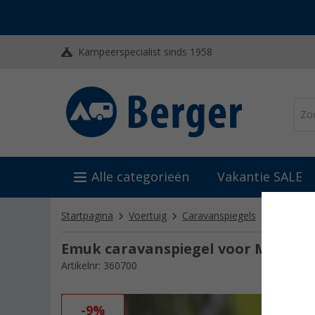
Kampeerspecialist sinds 1958
Alle categorieën
Vakantie SALE
Startpagina
Voertuig
Caravanspiegels
Voertuigs
Emuk caravanspiegel voor Mitsubish
Artikelnr: 360700
-9%