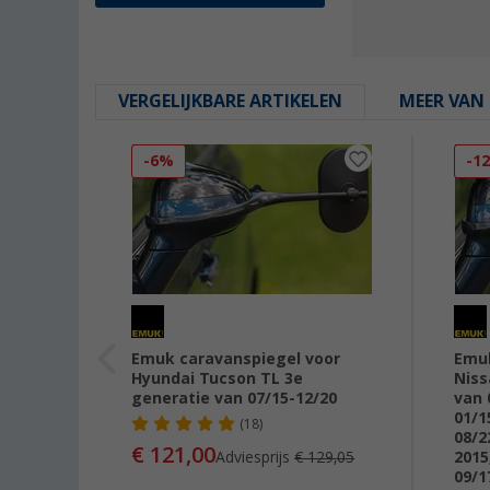
VERGELIJKBARE ARTIKELEN
MEER VAN 
-6%
-1
oor
Emuk caravanspiegel voor
Emuk
Hyundai Tucson TL 3e
Niss
generatie van 07/15-12/20
van 
01/1
(18)
08/2
€ 121,00
Adviesprijs
€ 129,05
2015
09/1