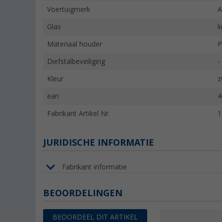
Voertuigmerk
A
Glas
l
Materiaal houder
P
Diefstalbeveiliging
-
Kleur
z
ean
4
Fabrikant Artikel Nr.
1
JURIDISCHE INFORMATIE
Fabrikant informatie
BEOORDELINGEN
BEOORDEEL DIT ARTIKEL