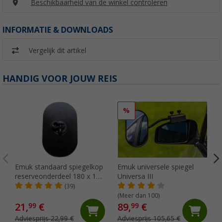
Beschikbaarheid van de winkel controleren
INFORMATIE & DOWNLOADS
Vergelijk dit artikel
HANDIG VOOR JOUW REIS
%
Emuk standaard spiegelkop
Emuk universele spiegel
reserveonderdeel 180 x 120
Universa III
mm
(39)
(Meer dan 100)
21,
€
89,
€
99
99
Adviesprijs 22,99 €
Adviesprijs 105,65 €