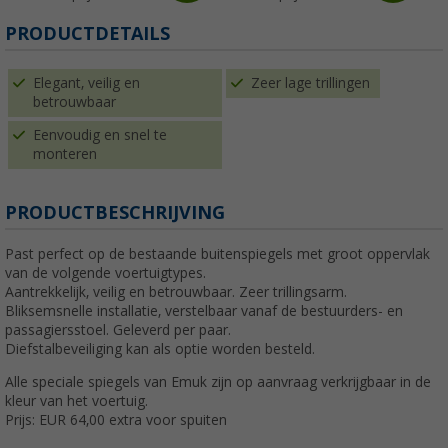
PRODUCTDETAILS
Elegant, veilig en
Zeer lage trillingen
betrouwbaar
Eenvoudig en snel te
monteren
PRODUCTBESCHRIJVING
Past perfect op de bestaande buitenspiegels met groot oppervlak
van de volgende voertuigtypes.
Aantrekkelijk, veilig en betrouwbaar. Zeer trillingsarm.
Bliksemsnelle installatie, verstelbaar vanaf de bestuurders- en
passagiersstoel. Geleverd per paar.
Diefstalbeveiliging kan als optie worden besteld.
Alle speciale spiegels van Emuk zijn op aanvraag verkrijgbaar in de
kleur van het voertuig.
Prijs: EUR 64,00 extra voor spuiten