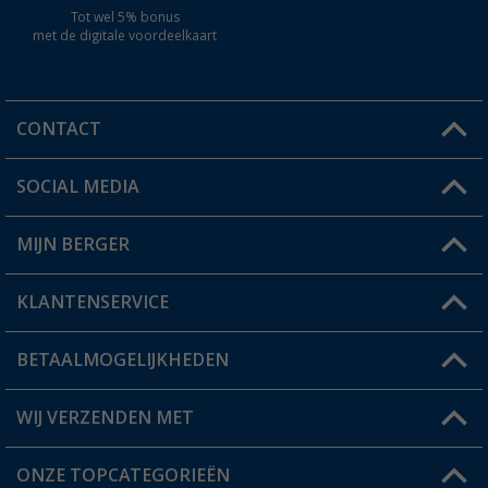
Tot wel 5% bonus
met de digitale voordeelkaart
CONTACT
SOCIAL MEDIA
Een vraag?
MIJN BERGER
Winkel vinden
KLANTENSERVICE
Mijn account
Status bestelling
BETAALMOGELIJKHEDEN
FAQ & Contact
Berger voordeelkaart
Verzendinformatie
WIJ VERZENDEN MET
Verlanglijstje
Retourneren
ONZE TOPCATEGORIEËN