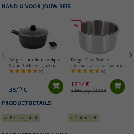
HANDIG VOOR JOUW REIS
%
Berger aluminium kookpot
Berger DeepSmoke
Stone Rock met glazen
roestvrijstalen steelpan met
deksel inductiegeschikt 24
maatverdeling binnenin Ø
(4)
(6)
cm 4,5 liter
20 cm
12,
€
99
38,
€
99
Adviesprijs 16,99 €
PRODUCTDETAILS
Roestvrij staal
Plat deksel