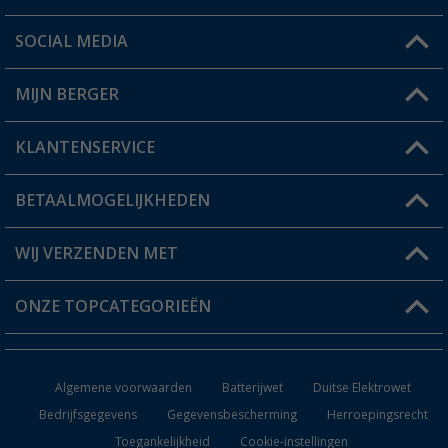
SOCIAL MEDIA
Een vraag?
MIJN BERGER
Winkel vinden
KLANTENSERVICE
Mijn account
Status bestelling
BETAALMOGELIJKHEDEN
FAQ & Contact
Berger voordeelkaart
Verzendinformatie
WIJ VERZENDEN MET
Verlanglijstje
Retourneren
ONZE TOPCATEGORIEËN
Catalogus
Camper en caravan accessoires
Dealer worden
Algemene voorwaarden
Batterijwet
Duitse Elektrowet
Keukenaccessoires
Bedrijfsgegevens
Gegevensbescherming
Herroepingsrecht
Toegankelijkheid
Cookie-instellingen
Campingmeubilair