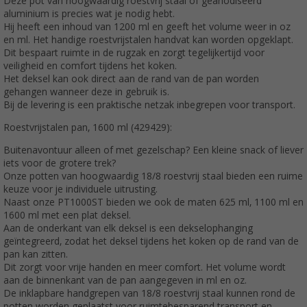
Deze pot van hoogwaardig roestvrij staal of geanodiseerd
aluminium is precies wat je nodig hebt.
Hij heeft een inhoud van 1200 ml en geeft het volume weer in oz
en ml. Het handige roestvrijstalen handvat kan worden opgeklapt.
Dit bespaart ruimte in de rugzak en zorgt tegelijkertijd voor
veiligheid en comfort tijdens het koken.
Het deksel kan ook direct aan de rand van de pan worden
gehangen wanneer deze in gebruik is.
Bij de levering is een praktische netzak inbegrepen voor transport.
Roestvrijstalen pan, 1600 ml (429429):
Buitenavontuur alleen of met gezelschap? Een kleine snack of liever
iets voor de grotere trek?
Onze potten van hoogwaardig 18/8 roestvrij staal bieden een ruime
keuze voor je individuele uitrusting.
Naast onze PT1000ST bieden we ook de maten 625 ml, 1100 ml en
1600 ml met een plat deksel.
Aan de onderkant van elk deksel is een dekselophanging
geïntegreerd, zodat het deksel tijdens het koken op de rand van de
pan kan zitten.
Dit zorgt voor vrije handen en meer comfort. Het volume wordt
aan de binnenkant van de pan aangegeven in ml en oz.
De inklapbare handgrepen van 18/8 roestvrij staal kunnen rond de
potten worden geplaatst voor ruimtebesparend transport en