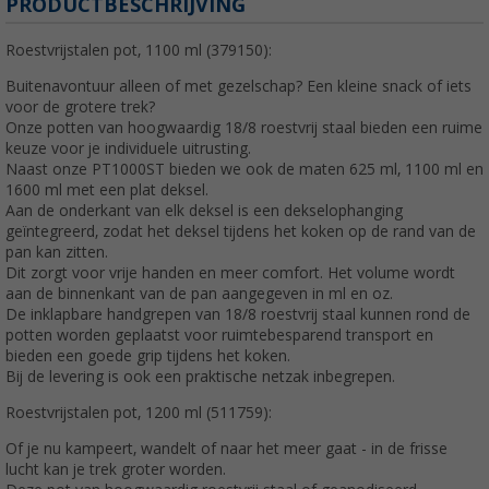
PRODUCTBESCHRIJVING
Roestvrijstalen pot, 1100 ml (379150):
Buitenavontuur alleen of met gezelschap? Een kleine snack of iets
voor de grotere trek?
Onze potten van hoogwaardig 18/8 roestvrij staal bieden een ruime
keuze voor je individuele uitrusting.
Naast onze PT1000ST bieden we ook de maten 625 ml, 1100 ml en
1600 ml met een plat deksel.
Aan de onderkant van elk deksel is een dekselophanging
geïntegreerd, zodat het deksel tijdens het koken op de rand van de
pan kan zitten.
Dit zorgt voor vrije handen en meer comfort. Het volume wordt
aan de binnenkant van de pan aangegeven in ml en oz.
De inklapbare handgrepen van 18/8 roestvrij staal kunnen rond de
potten worden geplaatst voor ruimtebesparend transport en
bieden een goede grip tijdens het koken.
Bij de levering is ook een praktische netzak inbegrepen.
Roestvrijstalen pot, 1200 ml (511759):
Of je nu kampeert, wandelt of naar het meer gaat - in de frisse
lucht kan je trek groter worden.