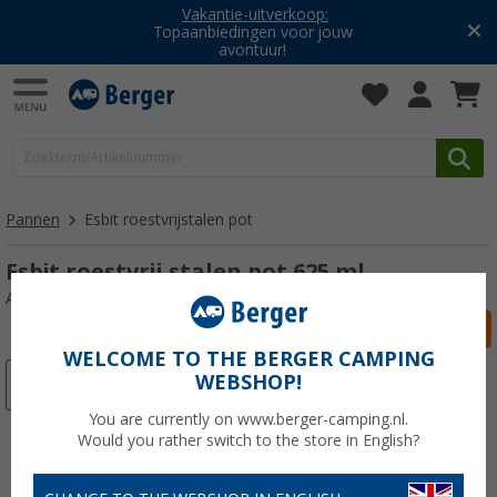
Vakantie-uitverkoop:
Topaanbiedingen voor jouw
avontuur!
Pannen
Esbit roestvrijstalen pot
Esbit roestvrij stalen pot 625 ml
Artikelnr: 511759
WELCOME TO THE BERGER CAMPING
WEBSHOP!
-24%
You are currently on www.berger-camping.nl.
Would you rather switch to the store in English?