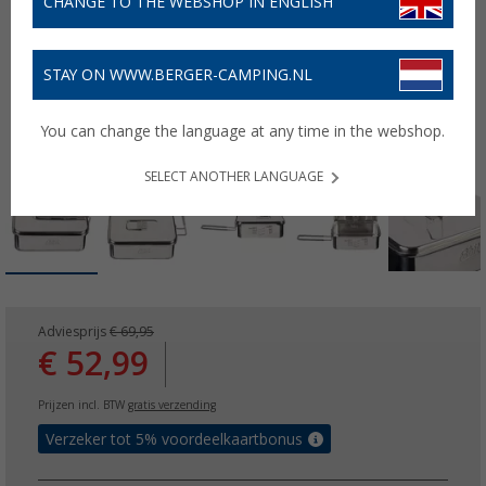
CHANGE TO THE WEBSHOP IN ENGLISH
STAY ON WWW.BERGER-CAMPING.NL
You can change the language at any time in the webshop.
SELECT ANOTHER LANGUAGE
Adviesprijs
€ 69,95
€ 52,99
Prijzen incl. BTW
gratis verzending
Verzeker tot 5% voordeelkaartbonus