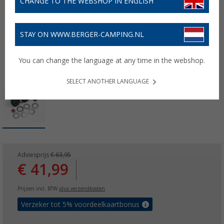
CHANGE TO THE WEBSHOP IN ENGLISH
STAY ON WWW.BERGER-CAMPING.NL
You can change the language at any time in the webshop.
SELECT ANOTHER LANGUAGE
Adviesprijs
€ 63,95
€ 41,99
Prijzen incl. BTW
plus verzendkosten
Verzeker tot 5% voordeelkaartbonus