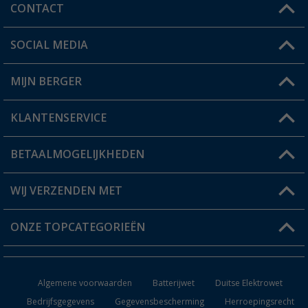
CONTACT
SOCIAL MEDIA
Een vraag?
MIJN BERGER
Winkel vinden
KLANTENSERVICE
Mijn account
Status bestelling
BETAALMOGELIJKHEDEN
FAQ & Contact
Berger voordeelkaart
Verzendinformatie
WIJ VERZENDEN MET
Verlanglijstje
Retourneren
ONZE TOPCATEGORIEËN
Catalogus
Camper en caravan accessoires
Dealer worden
Algemene voorwaarden
Batterijwet
Duitse Elektrowet
Keukenaccessoires
Bedrijfsgegevens
Gegevensbescherming
Herroepingsrecht