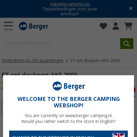
Vakantie-uitverkoop:
Topaanbiedingen voor jouw
avontuur!
Onderdelen AL-KO koppelingen
ET-set drukpen AKS 2000
ET-set drukpen AKS 2000
(20)
Artikelnr: 150903
WELCOME TO THE BERGER CAMPING
WEBSHOP!
-34%
You are currently on www.berger-camping.nl.
Would you rather switch to the store in English?