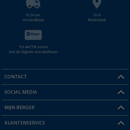
In 24 uur
3x in
verzendklaar
Nederland
Tot wel 5% bonus
met de digitale voordeelkaart
CONTACT
SOCIAL MEDIA
Een vraag?
MIJN BERGER
Winkel vinden
KLANTENSERVICE
Mijn account