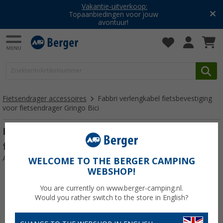
Vakantie-uitverkoop:
Topaanbiedingen voor jouw
avontuur!
Fietsendrager accessoires
Fabbri verlengkabel fietsbevestiging
voor fietsendrager Gringo Bici
Fabbri verlengkabel fietsbevestiging voor
fietsendrager Gringo Bici 300 mm
Artikelnr: 326332
WELCOME TO THE BERGER CAMPING
WEBSHOP!
You are currently on www.berger-camping.nl.
Would you rather switch to the store in English?