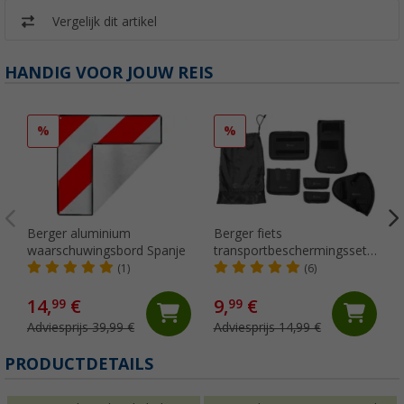
Vergelijk dit artikel
HANDIG VOOR JOUW REIS
%
%
Berger aluminium
Berger fiets
waarschuwingsbord Spanje
transportbeschermingsset
voor fietsendrager 7-delig
(1)
(6)
14,
€
9,
€
99
99
Adviesprijs 39,99 €
Adviesprijs 14,99 €
PRODUCTDETAILS