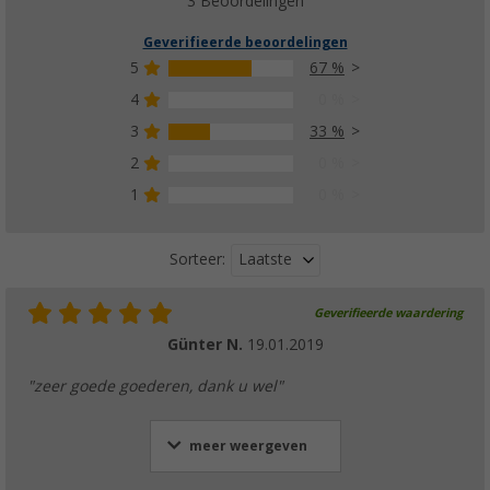
3 Beoordelingen
Geverifieerde beoordelingen
5
67 %
4
0 %
3
33 %
2
0 %
1
0 %
Laatste
Sorteer:
Geverifieerde waardering
Günter N.
19.01.2019
"zeer goede goederen, dank u wel"
meer weergeven