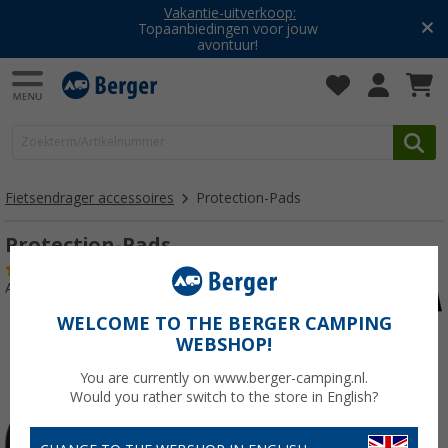
Vakantie-uitverkoop:
Topaanbiedingen voor jouw
avontuur!
Fietsendrager accessoires
Protection-Pads
Protection-Pads
(3)
Artikelnr: 134690
WELCOME TO THE BERGER CAMPING
WEBSHOP!
You are currently on www.berger-camping.nl.
Would you rather switch to the store in English?