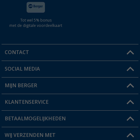
Tot wel 5% bonus
met de digitale voordeelkaart
CONTACT
SOCIAL MEDIA
Een vraag?
MIJN BERGER
Winkel vinden
KLANTENSERVICE
Mijn account
Status bestelling
BETAALMOGELIJKHEDEN
FAQ & Contact
Berger voordeelkaart
Verzendinformatie
WIJ VERZENDEN MET