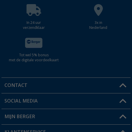
In 24 uur
3x in
verzendklaar
Nederland
Tot wel 5% bonus
met de digitale voordeelkaart
CONTACT
SOCIAL MEDIA
Een vraag?
MIJN BERGER
Winkel vinden