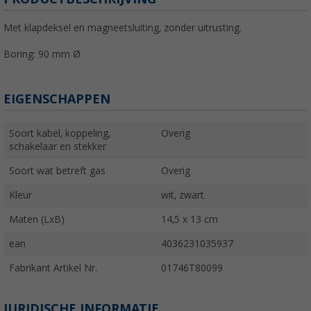
Met klapdeksel en magneetsluiting, zonder uitrusting.
Boring: 90 mm Ø
EIGENSCHAPPEN
Soort kabel, koppeling,
Overig
schakelaar en stekker
Soort wat betreft gas
Overig
Kleur
wit, zwart
Maten (LxB)
14,5 x 13 cm
ean
4036231035937
Fabrikant Artikel Nr.
01746T80099
JURIDISCHE INFORMATIE