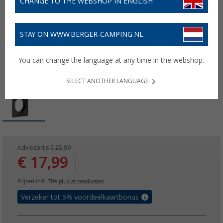
CHANGE TO THE WEBSHOP IN ENGLISH
STAY ON WWW.BERGER-CAMPING.NL
You can change the language at any time in the webshop.
SELECT ANOTHER LANGUAGE
Adviesprijs
€ 25,99
€ 17,99
Prijzen incl. BTW
plus verzendkosten
Verzeker tot 5% voordeelkaartbonus