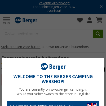
Vakantie-uitverkoop:
Topaanbiedingen voor jouw
avontuur!
Stekkerdozen voor buiten
Fawo universele buitendoos
Fawo universele buitendoos
(9)
Artikelnr: 229080
WELCOME TO THE BERGER CAMPING
-30%
WEBSHOP!
You are currently on www.berger-camping.nl.
Would you rather switch to the store in English?