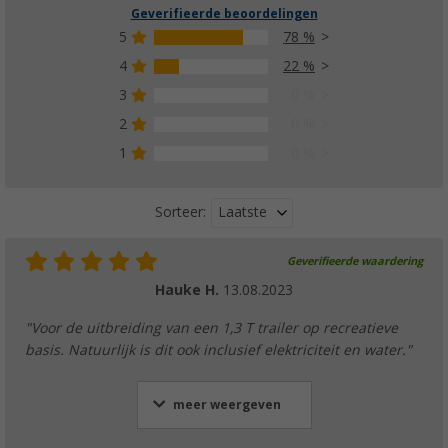
Geverifieerde beoordelingen
5
78 %
4
22 %
3
0 %
2
0 %
1
0 %
Laatste
Sorteer:
Geverifieerde waardering
Hauke H.
13.08.2023
"Voor de uitbreiding van een 1,3 T trailer op recreatieve
basis. Natuurlijk is dit ook inclusief elektriciteit en water."
meer weergeven