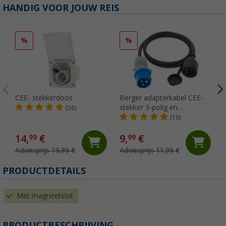
HANDIG VOOR JOUW REIS
%
%
CEE- stekkerdoos
Berger adapterkabel CEE-
stekker 3-polig en
(58)
aardcontactkoppeling 1,5 m
(18)
14,
€
9,
€
99
99
Adviesprijs 19,99 €
Adviesprijs 11,99 €
PRODUCTDETAILS
Met magneetslot
PRODUCTBESCHRIJVING