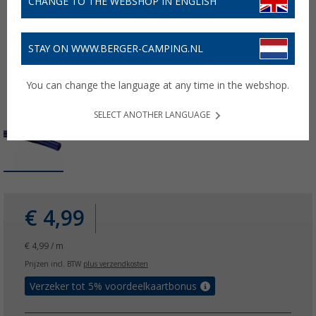
CHANGE TO THE WEBSHOP IN ENGLISH
STAY ON WWW.BERGER-CAMPING.NL
You can change the language at any time in the webshop.
SELECT ANOTHER LANGUAGE
€ 4,99
€ 4,99 / m
Prijzen incl. BTW
plus verzendkosten
Verzeker tot 5% voordeelkaartbonus