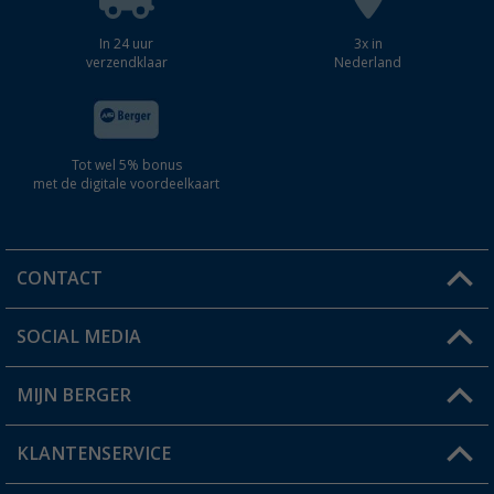
In 24 uur
3x in
verzendklaar
Nederland
Tot wel 5% bonus
met de digitale voordeelkaart
CONTACT
SOCIAL MEDIA
Een vraag?
MIJN BERGER
Winkel vinden
KLANTENSERVICE
Mijn account