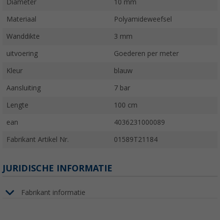
Diameter
10 mm
Materiaal
Polyamideweefsel
Wanddikte
3 mm
uitvoering
Goederen per meter
Kleur
blauw
Aansluiting
7 bar
Lengte
100 cm
ean
4036231000089
Fabrikant Artikel Nr.
01589T21184
JURIDISCHE INFORMATIE
Fabrikant informatie