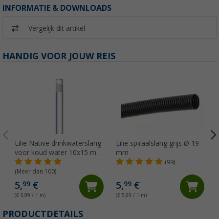
INFORMATIE & DOWNLOADS
Vergelijk dit artikel
HANDIG VOOR JOUW REIS
Lilie Native drinkwaterslang
Lilie spiraalslang grijs Ø 19
voor koud water 10x15 mm
mm
(per meter)
(99)
(Meer dan 100)
5,
€
5,
€
99
99
(€ 5,99 / 1 m)
(€ 5,99 / 1 m)
(
PRODUCTDETAILS