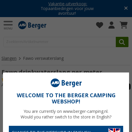
Vakantie-uitverkoop:
Topaanbiedingen voor jouw
avontuur!
Slangen
Fawo verswaterslang
Fawo drinkwaterslang per meter
(61)
Artikelnr: 128970
WELCOME TO THE BERGER CAMPING
WEBSHOP!
You are currently on www.berger-camping.nl.
Would you rather switch to the store in English?