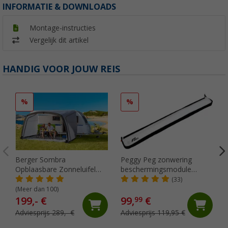
INFORMATIE & DOWNLOADS
Montage-instructies
Vergelijk dit artikel
HANDIG VOOR JOUW REIS
%
%
Berger Sombra
Peggy Peg zonwering
Opblaasbare Zonneluifel
beschermingsmodule
4m
SunBreak zwart
(33)
(Meer dan 100)
199,- €
99,
€
99
Adviesprijs 289,- €
Adviesprijs 119,95 €