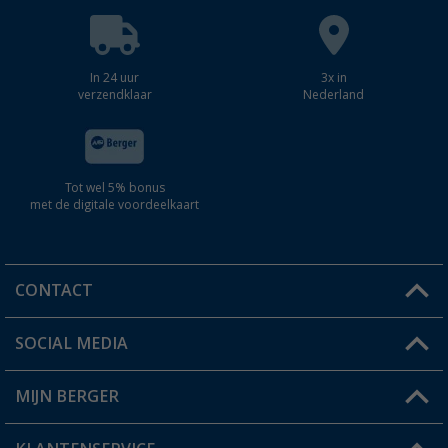
In 24 uur
3x in
verzendklaar
Nederland
Tot wel 5% bonus
met de digitale voordeelkaart
CONTACT
SOCIAL MEDIA
Een vraag?
MIJN BERGER
Winkel vinden