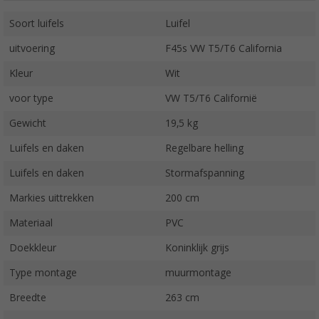
Soort luifels
Luifel
uitvoering
F45s VW T5/T6 California
Kleur
Wit
voor type
VW T5/T6 Californië
Gewicht
19,5 kg
Luifels en daken
Regelbare helling
Luifels en daken
Stormafspanning
Markies uittrekken
200 cm
Materiaal
PVC
Doekkleur
Koninklijk grijs
Type montage
muurmontage
Breedte
263 cm