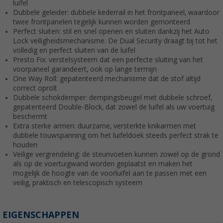
luifel
Dubbele geleider: dubbele kederrail in het frontpaneel, waardoor
twee frontpanelen tegelijk kunnen worden gemonteerd
Perfect sluiten: stil en snel openen en sluiten dankzij het Auto
Lock veiligheidsmechanisme. De Dual Security draagt bij tot het
volledig en perfect sluiten van de luifel
Presto Fix: verstelsysteem dat een perfecte sluiting van het
voorpaneel garandeert, ook op lange termijn
One Way Roll: gepatenteerd mechanisme dat de stof altijd
correct oprolt
Dubbele schokdemper: dempingsbeugel met dubbele schroef,
gepatenteerd Double-Block, dat zowel de luifel als uw voertuig
beschermt
Extra sterke armen: duurzame, versterkte knikarmen met
dubbele touwspanning om het luifeldoek steeds perfect strak te
houden
Veilige vergrendeling: de steunvoeten kunnen zowel op de grond
als op de voertuigwand worden geplaatst en maken het
mogelijk de hoogte van de voorluifel aan te passen met een
veilig, praktisch en telescopisch systeem
EIGENSCHAPPEN