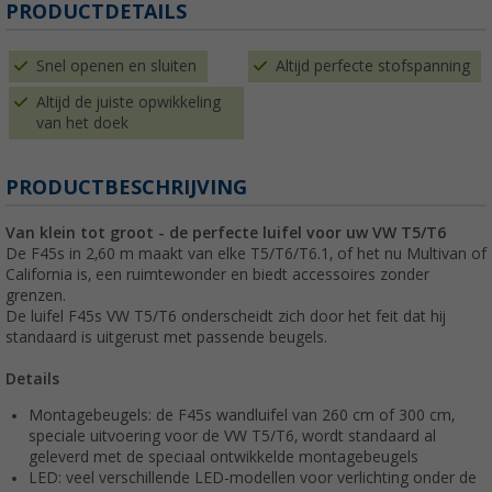
PRODUCTDETAILS
Snel openen en sluiten
Altijd perfecte stofspanning
Altijd de juiste opwikkeling
van het doek
PRODUCTBESCHRIJVING
Van klein tot groot - de perfecte luifel voor uw VW T5/T6
De F45s in 2,60 m maakt van elke T5/T6/T6.1, of het nu Multivan of
California is, een ruimtewonder en biedt accessoires zonder
grenzen.
De luifel F45s VW T5/T6 onderscheidt zich door het feit dat hij
standaard is uitgerust met passende beugels.
Details
Montagebeugels: de F45s wandluifel van 260 cm of 300 cm,
speciale uitvoering voor de VW T5/T6, wordt standaard al
geleverd met de speciaal ontwikkelde montagebeugels
LED: veel verschillende LED-modellen voor verlichting onder de