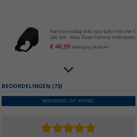
Fiamma eindkap links voor luifel F45s VW T5
260-300 - Kleur Zwart Fiamma onderdeel
€ 46,99
Adviesprijs
€ 54,14
BEOORDELINGEN
(73)
Fiamma luifelroller voor luifel F45s / F45s 
T5/T6 260 - Fiamma onderdeelnummer 98
€ 71,-
BEOORDEEL DIT ARTIKEL