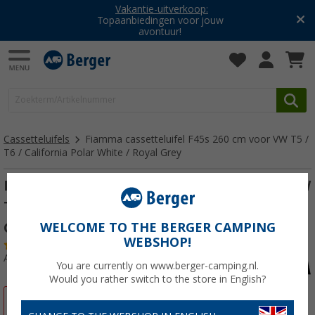
Vakantie-uitverkoop:
Topaanbiedingen voor jouw
avontuur!
Cassetteluifels
Fiamma cassetteluifel F45s 260 cm voor VW T5 /
T6 / California Polar White / Royal Grey
Fiamma cassetteluifel F45s 260 cm voor VW
T5 / T6 / California Polar White / Royal
Grey
WELCOME TO THE BERGER CAMPING
WEBSHOP!
(73)
Artikelnr: 546843
You are currently on www.berger-camping.nl.
Would you rather switch to the store in English?
-26%