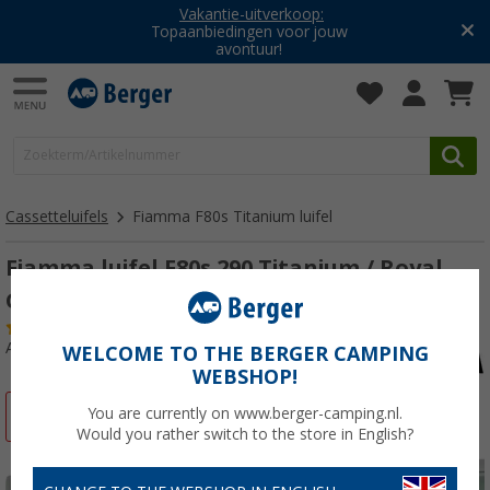
Vakantie-uitverkoop:
Topaanbiedingen voor jouw
avontuur!
Cassetteluifels
Fiamma F80s Titanium luifel
Fiamma luifel F80s 290 Titanium / Royal
Grey 290 cm
(9)
Artikelnr: 349321
WELCOME TO THE BERGER CAMPING
WEBSHOP!
You are currently on www.berger-camping.nl.
-22%
Would you rather switch to the store in English?