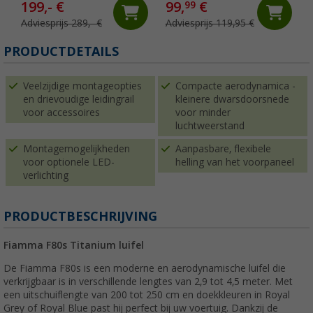
199,- €
99,
€
99
Adviesprijs 289,- €
Adviesprijs 119,95 €
PRODUCTDETAILS
Veelzijdige montageopties
Compacte aerodynamica -
en drievoudige leidingrail
kleinere dwarsdoorsnede
voor accessoires
voor minder
luchtweerstand
Montagemogelijkheden
Aanpasbare, flexibele
voor optionele LED-
helling van het voorpaneel
verlichting
PRODUCTBESCHRIJVING
Fiamma F80s Titanium luifel
De Fiamma F80s is een moderne en aerodynamische luifel die
verkrijgbaar is in verschillende lengtes van 2,9 tot 4,5 meter. Met
een uitschuiflengte van 200 tot 250 cm en doekkleuren in Royal
Grey of Royal Blue past hij perfect bij uw voertuig. Dankzij de