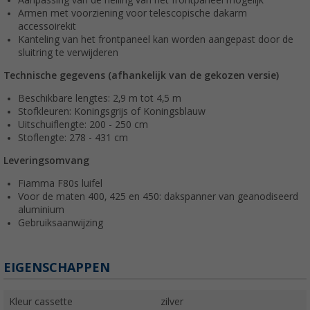
Aanpassing van de helling van het frontpaneel mogelijk
Armen met voorziening voor telescopische dakarm
accessoirekit
Kanteling van het frontpaneel kan worden aangepast door de
sluitring te verwijderen
Technische gegevens (afhankelijk van de gekozen versie)
Beschikbare lengtes: 2,9 m tot 4,5 m
Stofkleuren: Koningsgrijs of Koningsblauw
Uitschuiflengte: 200 - 250 cm
Stoflengte: 278 - 431 cm
Leveringsomvang
Fiamma F80s luifel
Voor de maten 400, 425 en 450: dakspanner van geanodiseerd
aluminium
Gebruiksaanwijzing
EIGENSCHAPPEN
Kleur cassette
zilver