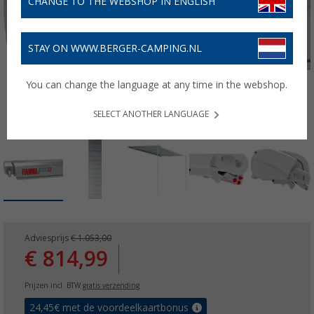
CHANGE TO THE WEBSHOP IN ENGLISH
STAY ON WWW.BERGER-CAMPING.NL
You can change the language at any time in the webshop.
SELECT ANOTHER LANGUAGE
Adviesprijs
€ 1.053,00
€ 814,99
Prijzen incl. BTW
gratis verzending
24,45
€ met de voordeelkaartbonus