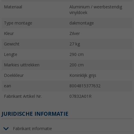
Materiaal
Aluminium / weerbestendig
vinyldoek
Type montage
dakmontage
Kleur
Zilver
Gewicht
27 kg
Lengte
290 cm
Markies uittrekken
200 cm
Doekkleur
Koninklijk grijs
ean
8004815377632
Fabrikant Artikel Nr.
07832A01R
JURIDISCHE INFORMATIE
Fabrikant informatie