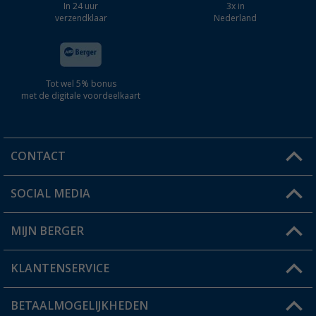
In 24 uur
3x in
verzendklaar
Nederland
Tot wel 5% bonus
met de digitale voordeelkaart
CONTACT
SOCIAL MEDIA
Een vraag?
MIJN BERGER
Winkel vinden
KLANTENSERVICE
Mijn account
Status bestelling
BETAALMOGELIJKHEDEN
FAQ & Contact