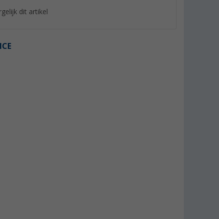
gelijk dit artikel
ICE
%
%
 lichtgrijs
Berger chenille pluizig gordijn
Sikaflex 522 Zelfkl
Dichtingsproduct 3
er dan 100)
(Meer dan 100)
Zwart
(44)
10,
€
99
24,
€
99
Adviesprijs 17,66 €
Adviesprijs 39,99 €
(€ 36,63 / 1 l)