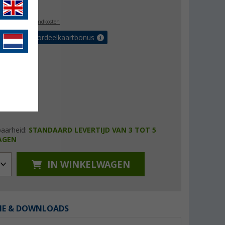
9,99
l. BTW
plus verzendkosten
r tot 5% voordeelkaartbonus
baarheid:
STANDAARD LEVERTIJD VAN 3 TOT 5
AGEN
IN WINKELWAGEN
IE & DOWNLOADS