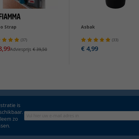
o Strap
Asbak
(37)
(33)
8,99
€ 4,99
Adviesprijs
€ 39,50
tratie is
schikbaar.
bleem zo
ssen.