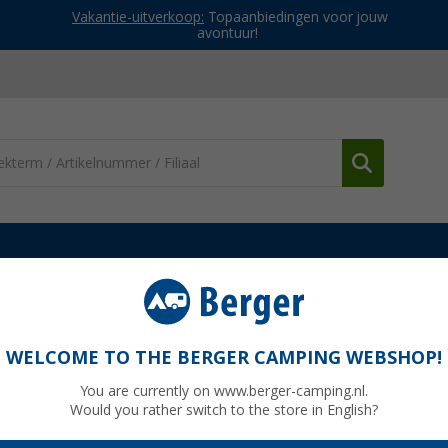
Vakantie-uitverkoop:
Topaanbiedingen voor jouw
avontuur!
Houders, vakken & praktische zaken
Fidlock Vacuüm stuurhouder 
etische Smartphonehouder voor fietssture
WELCOME TO THE BERGER CAMPING WEBSHOP!
You are currently on www.berger-camping.nl.
Would you rather switch to the store in English?