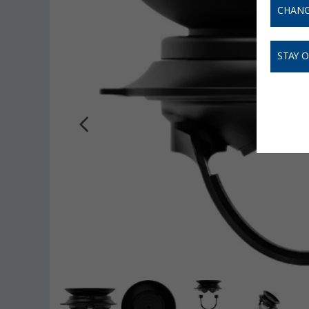
CHANG
STAY 