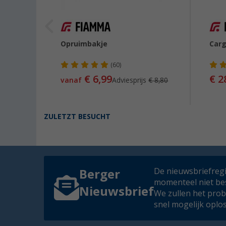
 voor
Opruimbakje
Carg
(60)
€ 6,99
€ 2
vanaf
Adviesprijs
€ 8,80
ZULETZT BESUCHT
De nieuwsbriefregis
Berger
momenteel niet be
Nieuwsbrief
We zullen het pro
snel mogelijk oplo