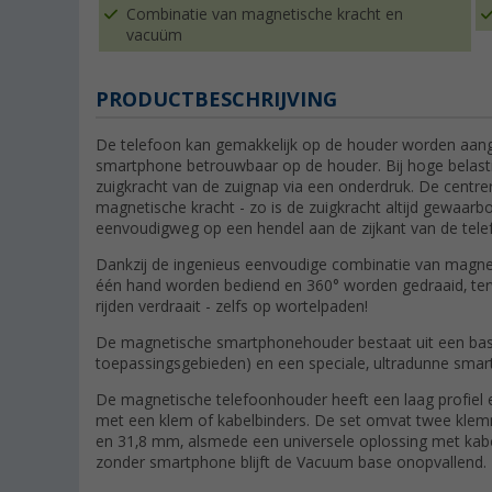
Combinatie van magnetische kracht en
vacuüm
PRODUCTBESCHRIJVING
De telefoon kan gemakkelijk op de houder worden aang
smartphone betrouwbaar op de houder. Bij hoge belasti
zuigkracht van de zuignap via een onderdruk. De centr
magnetische kracht - zo is de zuigkracht altijd gewaar
eenvoudigweg op een hendel aan de zijkant van de tele
Dankzij de ingenieus eenvoudige combinatie van magn
één hand worden bediend en 360° worden gedraaid, terwi
rijden verdraait - zelfs op wortelpaden!
De magnetische smartphonehouder bestaat uit een basi
toepassingsgebieden) en een speciale, ultradunne sm
De magnetische telefoonhouder heeft een laag profiel 
met een klem of kabelbinders. De set omvat twee kle
en 31,8 mm, alsmede een universele oplossing met kabel
zonder smartphone blijft de Vacuum base onopvallend.