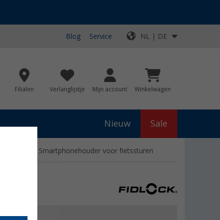
Blog
Service
NL | DE
Filialen
Verlanglijstje
Mijn account
Winkelwagen
Nieuw
Sale
Magnetische Smartphonehouder voor fietssturen
n