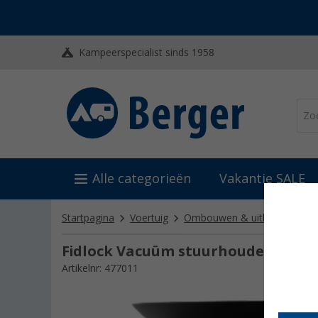
Kampeerspecialist sinds 1958
Alle categorieën
Vakantie SALE
Startpagina
Voertuig
Ombouwen & uitbouwen
Fidlock Vacuüm stuurhouder Magn
Artikelnr: 477011