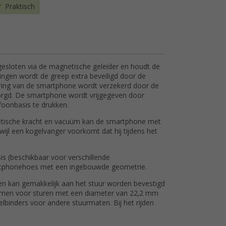
Praktisch
esloten via de magnetische geleider en houdt de
ngen wordt de greep extra beveiligd door de
ering van de smartphone wordt verzekerd door de
borgd. De smartphone wordt vrijgegeven door
foonbasis te drukken.
etische kracht en vacuüm kan de smartphone met
jl een kogelvanger voorkomt dat hij tijdens het
s (beschikbaar voor verschillende
artphonehoes met een ingebouwde geometrie.
en kan gemakkelijk aan het stuur worden bevestigd
mmen voor sturen met een diameter van 22,2 mm
binders voor andere stuurmaten. Bij het rijden