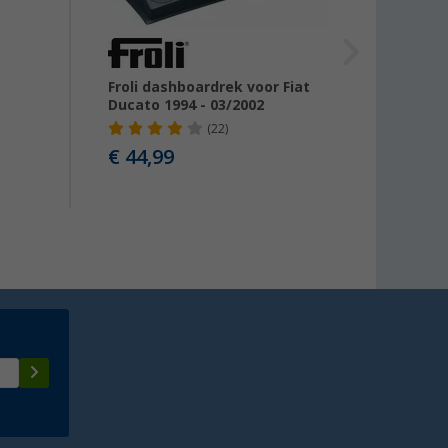
Froli dashboardrek voor Fiat
Berge
Ducato 1994 - 03/2002
(22)
€ 44,99
vanaf
Advies