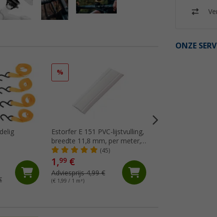
Ver
ONZE SERV
%
%
delig
Estorfer E 151 PVC-lijstvulling,
Dekalin afdekmassa
breedte 11,8 mm, per meter,
(Me
wit
(45)
1,
€
14,
€
99
99
Adviesprijs 4,99 €
Adviesprijs 17,75 €
€
(€ 1,99 / 1 m²)
(€ 48,35 / 1 l)