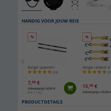
HANDIG VOOR JOUW REIS
%
%
Berger spanriem
Berger ratelset 4-
(24)
(1)
7,
€
99
15,
€
99
Adviesprijs 9,99 €
Adviesprijs 19,99 
(€ 4,- / 1 m)
PRODUCTDETAILS