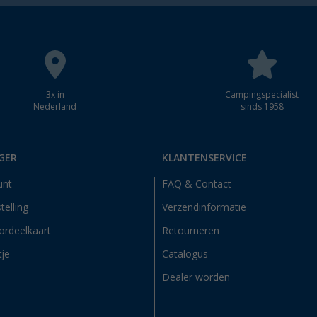
3x in
Campingspecialist
Nederland
sinds 1958
GER
KLANTENSERVICE
unt
FAQ & Contact
telling
Verzendinformatie
ordeelkaart
Retourneren
tje
Catalogus
Dealer worden