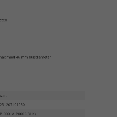
eten
r maximaal 46 mm buisdiameter
wart
251207401930
B-0001A-P0002(BLK)