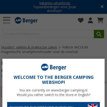
Vakantie-uitverkoop:
Topaanbiedingen voor jouw
avontuur!
Houders, vakken & praktische zaken
Fidlock VACUUM
magnetische smartphonehouder voor de voorruit
Fidlock VACUUM magnetische
smartphonehouder voor de voorruit
Artikelnr: 478427
WELCOME TO THE BERGER CAMPING
WEBSHOP!
You are currently on www.berger-camping.nl.
-3%
Would you rather switch to the store in English?