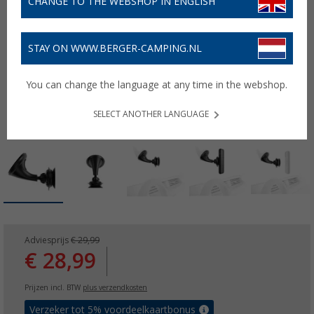
CHANGE TO THE WEBSHOP IN ENGLISH
STAY ON WWW.BERGER-CAMPING.NL
You can change the language at any time in the webshop.
SELECT ANOTHER LANGUAGE
Adviesprijs
€ 29,99
€ 28,99
Prijzen incl. BTW
plus verzendkosten
Verzeker tot 5% voordeelkaartbonus