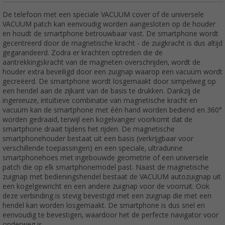
De telefoon met een speciale VACUUM cover of de universele
VACUUM patch kan eenvoudig worden aangesloten op de houder
en houdt de smartphone betrouwbaar vast. De smartphone wordt
gecentreerd door de magnetische kracht - de zuigkracht is dus altijd
gegarandeerd. Zodra er krachten optreden die de
aantrekkingskracht van de magneten overschrijden, wordt de
houder extra beveiligd door een zuignap waarop een vacuüm wordt
gecreëerd. De smartphone wordt losgemaakt door simpelweg op
een hendel aan de zijkant van de basis te drukken. Dankzij de
ingenieuze, intuïtieve combinatie van magnetische kracht en
vacuüm kan de smartphone met één hand worden bediend en 360°
worden gedraaid, terwijl een kogelvanger voorkomt dat de
smartphone draait tijdens het rijden. De magnetische
smartphonehouder bestaat uit een basis (verkrijgbaar voor
verschillende toepassingen) en een speciale, ultradunne
smartphonehoes met ingebouwde geometrie of een universele
patch die op elk smartphonemodel past. Naast de magnetische
zuignap met bedieningshendel bestaat de VACUUM autozuignap uit
een kogelgewricht en een andere zuignap voor de voorruit. Ook
deze verbinding is stevig bevestigd met een zuignap die met een
hendel kan worden losgemaakt. De smartphone is dus snel en
eenvoudig te bevestigen, waardoor het de perfecte navigator voor
onderweg is.