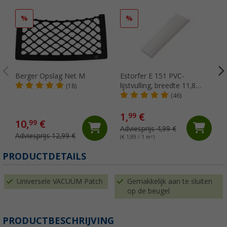
%
%
Berger Opslag Net M
Estorfer E 151 PVC-
lijstvulling, breedte 11,8
(18)
mm, per meter, wit
(46)
1,
€
99
10,
€
99
Adviesprijs 4,99 €
Adviesprijs 12,99 €
(€ 1,99 / 1 m²)
(
PRODUCTDETAILS
Universele VACUÜM Patch
Gemakkelijk aan te sluiten
op de beugel
PRODUCTBESCHRIJVING