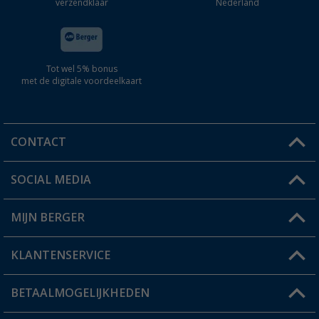
verzendklaar
Nederland
Tot wel 5% bonus
met de digitale voordeelkaart
CONTACT
SOCIAL MEDIA
Een vraag?
MIJN BERGER
Winkel vinden
KLANTENSERVICE
Mijn account
Status bestelling
BETAALMOGELIJKHEDEN
FAQ & Contact
Berger voordeelkaart