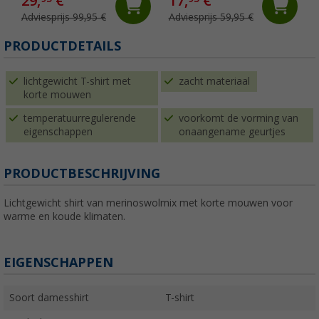
29,
€
17,
€
Adviesprijs 99,95 €
Adviesprijs 59,95 €
PRODUCTDETAILS
lichtgewicht T-shirt met
zacht materiaal
korte mouwen
temperatuurregulerende
voorkomt de vorming van
eigenschappen
onaangename geurtjes
PRODUCTBESCHRIJVING
Lichtgewicht shirt van merinoswolmix met korte mouwen voor
warme en koude klimaten.
EIGENSCHAPPEN
Soort damesshirt
T-shirt