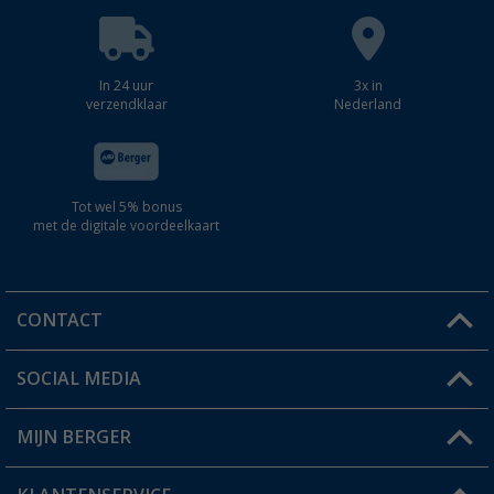
In 24 uur
3x in
verzendklaar
Nederland
Tot wel 5% bonus
met de digitale voordeelkaart
CONTACT
SOCIAL MEDIA
Een vraag?
MIJN BERGER
Winkel vinden