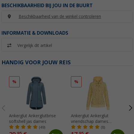
BESCHIKBAARHEID BIJ JOU IN DE BUURT
Beschikbaarheid van de winkel controleren
INFORMATIE & DOWNLOADS
Vergelijk dit artikel
HANDIG VOOR JOUW REIS
%
%
Ankerglut Ankerglutbrise
Ankerglut Ankerglut
softshell jas dames
vriendschap dames
sweatshirt jas
(49)
(8)
95
95