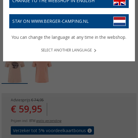
CHANGE TO THE WEBSHOP IN ENGLISH
STAY ON WWW.BERGER-CAMPING.NL
You can change the language at any time in the webshop.
SELECT ANOTHER LANGUAGE
Adviesprijs
€ 74,95
€ 59,95
Prijzen incl. BTW
gratis verzending
Verzeker tot 5% voordeelkaartbonus