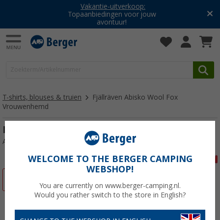
Vakantie-uitverkoop:
Topaanbiedingen voor jouw
avontuur!
T-shirts, blouses & truien
Fjällräven Abisko Wool Fox
Vrouwenhemd
Fjällräven Abisko Wol Vos Dames T-Shirt
Artikelnr: 528361XL
WELCOME TO THE BERGER CAMPING
WEBSHOP!
-20%
You are currently on www.berger-camping.nl.
Would you rather switch to the store in English?