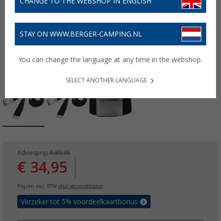
CHANGE TO THE WEBSHOP IN ENGLISH
STAY ON WWW.BERGER-CAMPING.NL
You can change the language at any time in the webshop.
SELECT ANOTHER LANGUAGE
Adviesprijs
€ 39,95
€ 34,95
Prijzen incl. BTW
plus verzendkosten
Verzeker tot 5% voordeelkaartbonus