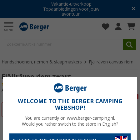
Vakantie-uitverkoop:
Topaanbiedingen voor jouw
avontuur!
Handschoenen, riemen & slaapmaskers
Fjällräven canvas riem
Fjällräven riem zwart
(3)
Artikelnr: 898700
WELCOME TO THE BERGER CAMPING
WEBSHOP!
-12%
You are currently on www.berger-camping.nl.
Would you rather switch to the store in English?