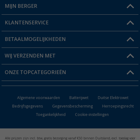
MIJN BERGER
Winkel vinden
KLANTENSERVICE
Mijn account
Status bestelling
BETAALMOGELIJKHEDEN
FAQ & Contact
Berger voordeelkaart
Verzendinformatie
WIJ VERZENDEN MET
Verlanglijstje
Retourneren
ONZE TOPCATEGORIEËN
Catalogus
Camper en caravan accessoires
Dealer worden
Algemene voorwaarden
Batterijwet
Duitse Elektrowet
Keukenaccessoires
Bedrijfsgegevens
Gegevensbescherming
Herroepingsrecht
Toegankelijkheid
Cookie-instellingen
Campingmeubilair
Campingtoiletten
Alle prijzen zijn incl. btw, gratis bezorging vanaf €50 binnen Duitsland, excl. toeslag voor