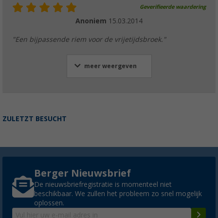
Geverifieerde waardering
Anoniem
15.03.2014
"Een bijpassende riem voor de vrijetijdsbroek."
meer weergeven
ZULETZT BESUCHT
Berger Nieuwsbrief
De nieuwsbriefregistratie is momenteel niet
beschikbaar. We zullen het probleem zo snel mogelijk
oplossen.