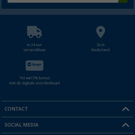
In 24 uur
3x in
verzendklaar
Nederland
Tot wel 5% bonus
met de digitale voordeelkaart
CONTACT
SOCIAL MEDIA
Een vraag?