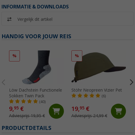
INFORMATIE & DOWNLOADS
Vergelijk dit artikel
HANDIG VOOR JOUW REIS
%
%
Löw Dachstein Functionele
Stöhr Neopreen Vizier Pet
Sokken Twin Pack
(6)
(40)
9,
€
19,
€
95
95
Adviesprijs 19,95 €
Adviesprijs 24,99 €
PRODUCTDETAILS