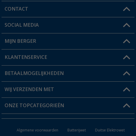
CONTACT
SOCIAL MEDIA
Een vraag?
MIJN BERGER
Winkel vinden
KLANTENSERVICE
Mijn account
Status bestelling
BETAALMOGELIJKHEDEN
FAQ & Contact
Berger voordeelkaart
Verzendinformatie
WIJ VERZENDEN MET
Verlanglijstje
Retourneren
ONZE TOPCATEGORIEËN
Catalogus
Camper en caravan accessoires
Dealer worden
Algemene voorwaarden
Batterijwet
Duitse Elektrowet
Keukenaccessoires