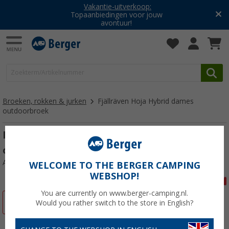
Vakantie-uitverkoop:
Topaanbiedingen voor jouw
avontuur!
Broeken, rokken & jurken
Fjällräven Hoja Hybrid dames
outdoorbroek
Fjällräven Hoja Hybrid dames
outdoorbroek
Artikelnr: 87966344
WELCOME TO THE BERGER CAMPING
WEBSHOP!
You are currently on www.berger-camping.nl.
-11%
Would you rather switch to the store in English?