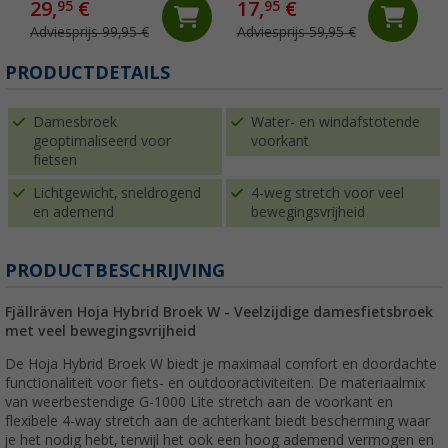
29,
€
17,
€
95
95
Adviesprijs 99,95 €
Adviesprijs 59,95 €
PRODUCTDETAILS
Damesbroek
Water- en windafstotende
geoptimaliseerd voor
voorkant
fietsen
Lichtgewicht, sneldrogend
4-weg stretch voor veel
en ademend
bewegingsvrijheid
PRODUCTBESCHRIJVING
Fjällräven Hoja Hybrid Broek W - Veelzijdige damesfietsbroek
met veel bewegingsvrijheid
De Hoja Hybrid Broek W biedt je maximaal comfort en doordachte
functionaliteit voor fiets- en outdooractiviteiten. De materiaalmix
van weerbestendige G-1000 Lite stretch aan de voorkant en
flexibele 4-way stretch aan de achterkant biedt bescherming waar
je het nodig hebt, terwijl het ook een hoog ademend vermogen en