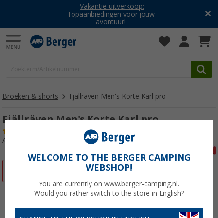
Vakantie-uitverkoop:
Topaanbiedingen voor jouw
avontuur!
Broeken & shorts
Fjällräven Men's Korte Karl pro
Fjällräven Men's Korte Karl pro
(1)
Artikelnr: 67970054
WELCOME TO THE BERGER CAMPING
WEBSHOP!
-9%
You are currently on www.berger-camping.nl.
Would you rather switch to the store in English?