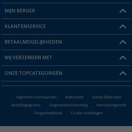
MIJN BERGER
Winkel vinden
KLANTENSERVICE
Mijn account
Status bestelling
BETAALMOGELIJKHEDEN
FAQ & Contact
Berger voordeelkaart
Verzendinformatie
WIJ VERZENDEN MET
Verlanglijstje
Retourneren
ONZE TOPCATEGORIEËN
Catalogus
Camper en caravan accessoires
Dealer worden
Algemene voorwaarden
Batterijwet
Duitse Elektrowet
Keukenaccessoires
Bedrijfsgegevens
Gegevensbescherming
Herroepingsrecht
Toegankelijkheid
Cookie-instellingen
Campingmeubilair
Campingtoiletten