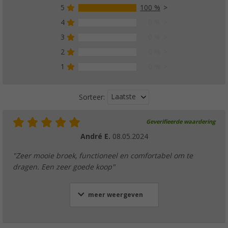
5
100 %
4
0 %
3
0 %
2
0 %
1
0 %
Laatste
Sorteer:
Geverifieerde waardering
André E.
08.05.2024
"Zeer mooie broek, functioneel en comfortabel om te
dragen. Een zeer goede koop"
meer weergeven