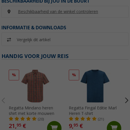
BESCHIKBAARHEID BIJ JOU IN DE BUURT
Beschikbaarheid van de winkel controleren
INFORMATIE & DOWNLOADS
Vergelijk dit artikel
HANDIG VOOR JOUW REIS
%
%
Regatta Mindano heren
Regatta Fingal Editie Marl
shirt met korte mouwen
Heren T-shirt
(20)
(21)
21,
€
9,
€
95
95