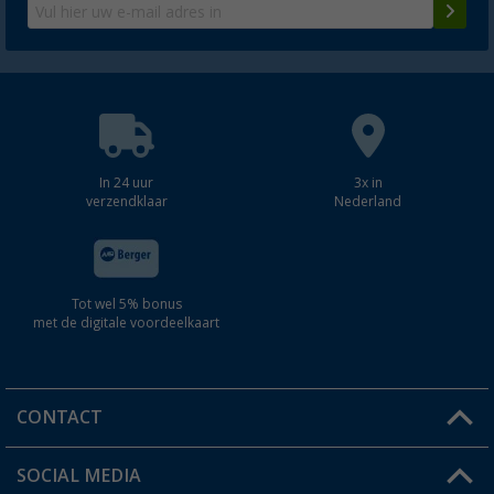
In 24 uur
3x in
verzendklaar
Nederland
Tot wel 5% bonus
met de digitale voordeelkaart
CONTACT
SOCIAL MEDIA
Een vraag?