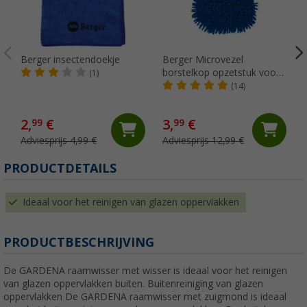
Berger insectendoekje
Berger Microvezel
borstelkop opzetstuk voor
(1)
telescopische wasborstel
(14)
2,
€
3,
€
99
99
Adviesprijs 4,99 €
Adviesprijs 12,99 €
PRODUCTDETAILS
Ideaal voor het reinigen van glazen oppervlakken
PRODUCTBESCHRIJVING
De GARDENA raamwisser met wisser is ideaal voor het reinigen
van glazen oppervlakken buiten. Buitenreiniging van glazen
oppervlakken De GARDENA raamwisser met zuigmond is ideaal