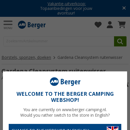
Vakantie-uitverkoop:
Topaanbiedingen voor jouw
avontuur!
Borstels, sponzen, doeken
Gardena Cleansystem ruitenwisser
Gardena Cleansystem ruitenwisser
Artikelnr: 155093
WELCOME TO THE BERGER CAMPING
WEBSHOP!
You are currently on www.berger-camping.nl.
Would you rather switch to the store in English?