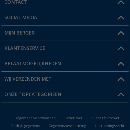
CONTACT
SOCIAL MEDIA
Een vraag?
MIJN BERGER
Winkel vinden
KLANTENSERVICE
Mijn account
Status bestelling
BETAALMOGELIJKHEDEN
FAQ & Contact
Berger voordeelkaart
Verzendinformatie
WIJ VERZENDEN MET
Verlanglijstje
Retourneren
ONZE TOPCATEGORIEËN
Catalogus
Camper en caravan accessoires
Dealer worden
Algemene voorwaarden
Batterijwet
Duitse Elektrowet
Keukenaccessoires
Bedrijfsgegevens
Gegevensbescherming
Herroepingsrecht