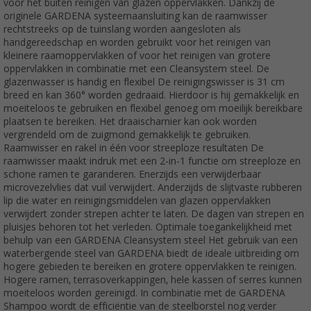
voor het buiten reinigen van glazen oppervlakken. Dankzij de
originele GARDENA systeemaansluiting kan de raamwisser
rechtstreeks op de tuinslang worden aangesloten als
handgereedschap en worden gebruikt voor het reinigen van
kleinere raamoppervlakken of voor het reinigen van grotere
oppervlakken in combinatie met een Cleansystem steel. De
glazenwasser is handig en flexibel De reinigingswisser is 31 cm
breed en kan 360° worden gedraaid. Hierdoor is hij gemakkelijk en
moeiteloos te gebruiken en flexibel genoeg om moeilijk bereikbare
plaatsen te bereiken. Het draaischarnier kan ook worden
vergrendeld om de zuigmond gemakkelijk te gebruiken.
Raamwisser en rakel in één voor streeploze resultaten De
raamwisser maakt indruk met een 2-in-1 functie om streeploze en
schone ramen te garanderen. Enerzijds een verwijderbaar
microvezelvlies dat vuil verwijdert. Anderzijds de slijtvaste rubberen
lip die water en reinigingsmiddelen van glazen oppervlakken
verwijdert zonder strepen achter te laten. De dagen van strepen en
pluisjes behoren tot het verleden. Optimale toegankelijkheid met
behulp van een GARDENA Cleansystem steel Het gebruik van een
waterbergende steel van GARDENA biedt de ideale uitbreiding om
hogere gebieden te bereiken en grotere oppervlakken te reinigen.
Hogere ramen, terrasoverkappingen, hele kassen of serres kunnen
moeiteloos worden gereinigd. In combinatie met de GARDENA
Shampoo wordt de efficiëntie van de steelborstel nog verder