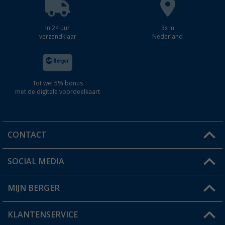
In 24 uur
3x in
verzendklaar
Nederland
Tot wel 5% bonus
met de digitale voordeelkaart
CONTACT
SOCIAL MEDIA
Een vraag?
MIJN BERGER
Winkel vinden
KLANTENSERVICE
Mijn account