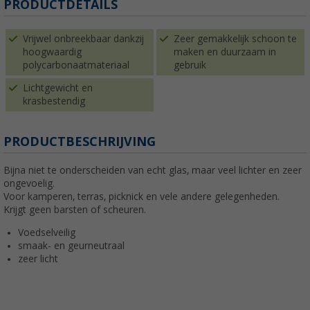
PRODUCTDETAILS
Vrijwel onbreekbaar dankzij
Zeer gemakkelijk schoon te
hoogwaardig
maken en duurzaam in
polycarbonaatmateriaal
gebruik
Lichtgewicht en
krasbestendig
PRODUCTBESCHRIJVING
Bijna niet te onderscheiden van echt glas, maar veel lichter en zeer
ongevoelig.
Voor kamperen, terras, picknick en vele andere gelegenheden.
Krijgt geen barsten of scheuren.
Voedselveilig
smaak- en geurneutraal
zeer licht