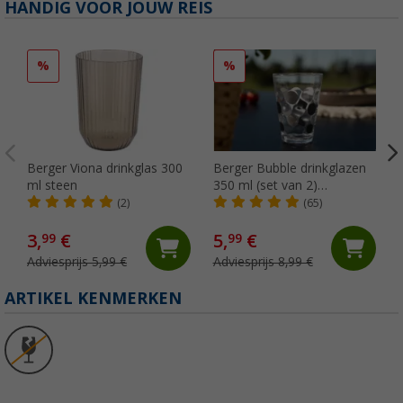
HANDIG VOOR JOUW REIS
%
%
Berger Viona drinkglas 300
Berger Bubble drinkglazen
ml steen
350 ml (set van 2)
zwart/grijs
(2)
(65)
3,
€
5,
€
99
99
Adviesprijs 5,99 €
Adviesprijs 8,99 €
ARTIKEL KENMERKEN