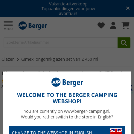
Vakantie-uitverkoop:
Topaanbiedingen voor jouw
avontuur!
Glazen
Gimex longdrinkglazen set van 2 450 ml
Gimex longdrinkglazen set van 2 450 ml
(22)
Artikelnr: 407260
WELCOME TO THE BERGER CAMPING
WEBSHOP!
You are currently on www.berger-camping.nl.
Would you rather switch to the store in English?
CHANGE TO THE WEBSHOP IN ENGLISH