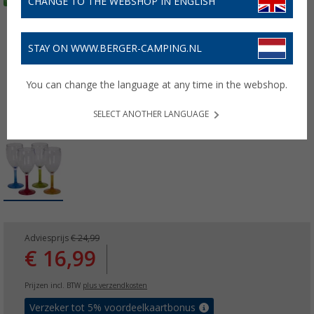
CHANGE TO THE WEBSHOP IN ENGLISH
STAY ON WWW.BERGER-CAMPING.NL
You can change the language at any time in the webshop.
SELECT ANOTHER LANGUAGE
Adviesprijs
€ 24,99
€ 16,99
Prijzen incl. BTW
plus verzendkosten
Verzeker tot 5% voordeelkaartbonus