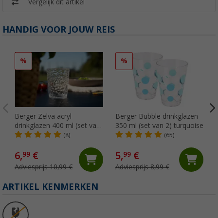
Vergelijk dit artikel
HANDIG VOOR JOUW REIS
%
%
Berger Zelva acryl
Berger Bubble drinkglazen
drinkglazen 400 ml (set van
350 ml (set van 2) turquoise
2)
(8)
(65)
6,
€
5,
€
99
99
Adviesprijs 10,99 €
Adviesprijs 8,99 €
ARTIKEL KENMERKEN