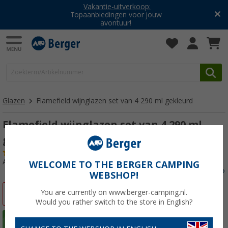
Vakantie-uitverkoop:
Topaanbiedingen voor jouw
avontuur!
Glazen
Flamefield wijnglazen set van 4 290 ml gekleurd
Flamefield wijnglazen set van 4 290 ml
gekleurd
(77)
Artikelnr: 419330
WELCOME TO THE BERGER CAMPING
WEBSHOP!
You are currently on www.berger-camping.nl.
-32%
Would you rather switch to the store in English?