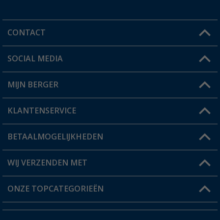
CONTACT
SOCIAL MEDIA
Een vraag?
MIJN BERGER
Winkel vinden
KLANTENSERVICE
Mijn account
Status bestelling
BETAALMOGELIJKHEDEN
FAQ & Contact
Berger voordeelkaart
Verzendinformatie
WIJ VERZENDEN MET
Verlanglijstje
Retourneren
ONZE TOPCATEGORIEËN
Catalogus
Camper en caravan accessoires