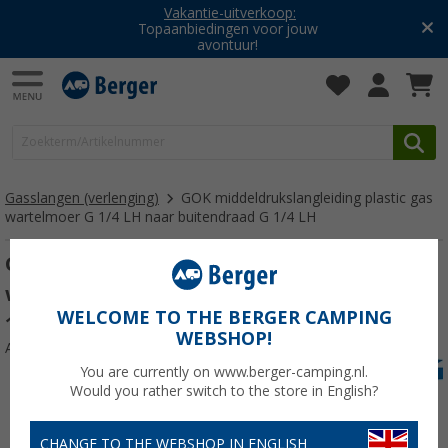
Vakantie-uitverkoop:
Topaanbiedingen voor jouw
avontuur!
Gasslangen (verlenging)
GOK middeldrukslangleiding plastic gas
wartelmoer G 1/4 LH naar buitendraad G 1/4 LH
GOK middeldrukslangleiding plastic gas
wartelmoer G 1/4 LH naar buitendraad G
WELCOME TO THE BERGER CAMPING
1/4 LH 2000 mm
WEBSHOP!
Artikelnr: 704352
You are currently on www.berger-camping.nl.
Would you rather switch to the store in English?
CHANGE TO THE WEBSHOP IN ENGLISH