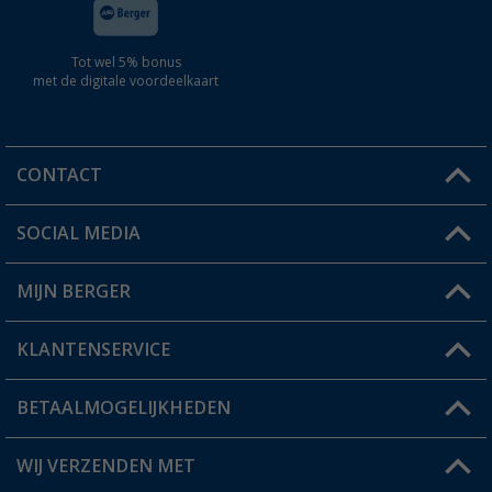
Tot wel 5% bonus
met de digitale voordeelkaart
CONTACT
SOCIAL MEDIA
Een vraag?
MIJN BERGER
Winkel vinden
KLANTENSERVICE
Mijn account
Status bestelling
BETAALMOGELIJKHEDEN
FAQ & Contact
Berger voordeelkaart
Verzendinformatie
WIJ VERZENDEN MET