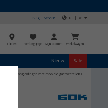
Blog
Service
NL | DE
Filialen
Verlanglijstje
Mijn account
Winkelwagen
Nieuw
Sale
iten van slangleidingen met mobiele gastoestellen G