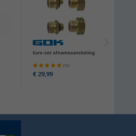
Euro-set afnameaansluiting
Steek
(15)
€ 29,99
€ 5,