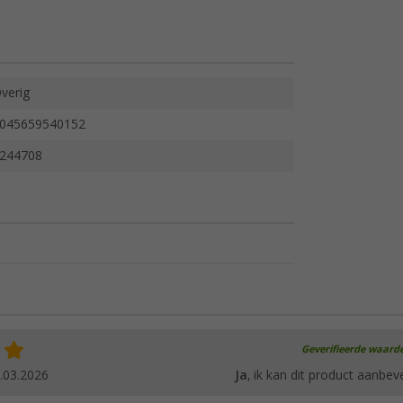
verig
045659540152
244708
Geverifieerde waard
.03.2026
Ja
, ik kan dit product aanbev