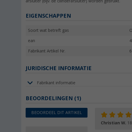
afsluiter (bijv. de cilinderafsluiter) worden gebruikt.
EIGENSCHAPPEN
Soort wat betreft gas
O
ean
4
Fabrikant Artikel Nr.
6
JURIDISCHE INFORMATIE
Fabrikant informatie
BEOORDELINGEN
(1)
BEOORDEEL DIT ARTIKEL
Christian W.
18