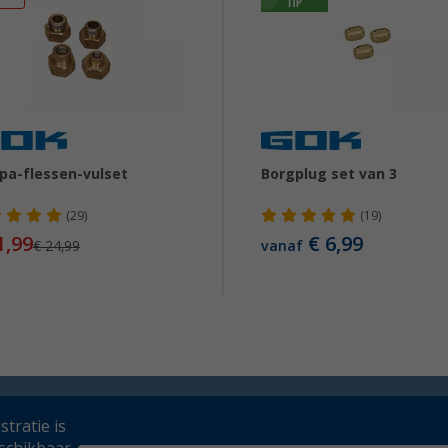
pa-flessen-vulset
Borgplug set van 3
(29)
(19)
1,99
€ 6,99
€ 24,99
vanaf
tratie is