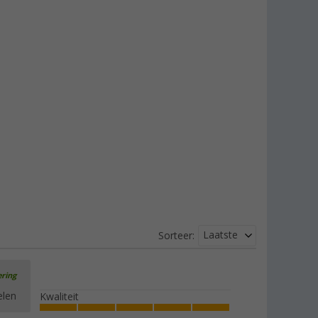
Laatste
Sorteer:
ering
elen
Kwaliteit