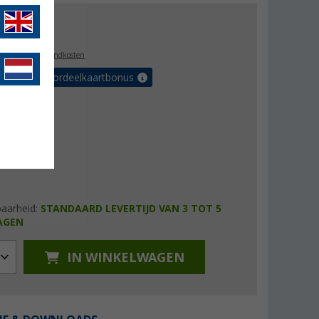
8,99
l. BTW
plus verzendkosten
r tot 5% voordeelkaartbonus
baarheid:
STANDAARD LEVERTIJD VAN 3 TOT 5
AGEN
IN WINKELWAGEN