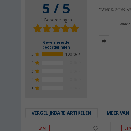
5 / 5
"Doet precies w
1 Beoordelingen
Waarde
Geverifieerde
beoordelingen
5
100 %
4
0 %
3
0 %
2
0 %
1
0 %
VERGELIJKBARE ARTIKELEN
MEER VAN 
-8%
-1