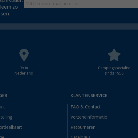
schikbaar.
bleem zo
ssen.
3x in
Campingspecialist
Nederland
sinds 1958
GER
KLANTENSERVICE
unt
FAQ & Contact
telling
Verzendinformatie
ordeelkaart
Retourneren
tje
Catalogus