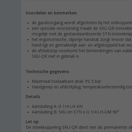
Voordelen en kenmerken
de gasdoorgang wordt afgesloten bij het ontkoppel
een speciale voorziening maakt de SKU-QR insteekkop
mogelijk met de gestandaardiseerde STN-insteeknip
het ergonomische, slipvrije handvat zorgt ervoor da
hand ligt en gemakkelijk aan- en afgekoppeld kan w
de afsluitstop voorkomt het binnendringen van vuild
SKU-QR niet in gebruik is
Technische gegevens
Maximaal toelaatbare druk: PS 5 bar
Handgreep en afdichtplug: temperatuurbestendig to
Details
Aansluiting A: G 1/4 LH-KN
Aansluiting B: SKU en STN x G 1/4 LH-ÜM 90°
Let op
De steekkoppeling SKU-QR dient niet als permanente afs