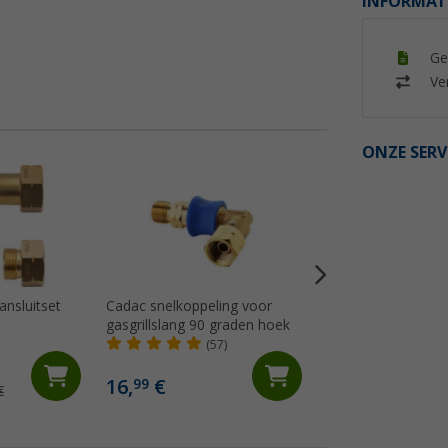
INFORMAT
Ge
Ver
ONZE SERV
ansluitset
Cadac snelkoppeling voor
Truma filterpads
gasgrillslang 90 graden hoek
(95)
(57)
16,
€
99
16,
€
99
€
Adviesprijs 18,49 €