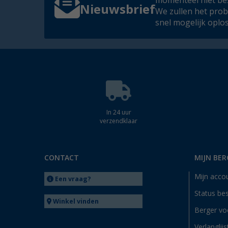
momenteel niet be
Nieuwsbrief
We zullen het pro
snel mogelijk oplo
In 24 uur
verzendklaar
CONTACT
MIJN BER
Mijn acco
Een vraag?
Status bes
Winkel vinden
Berger vo
Verlanglijs