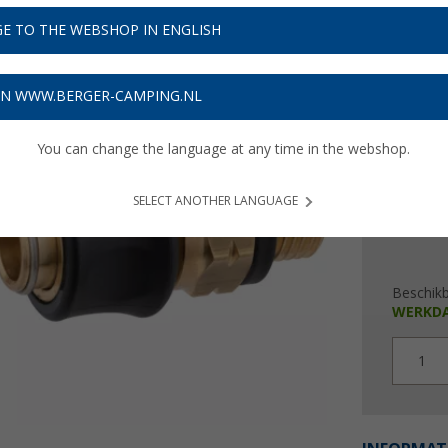
E TO THE WEBSHOP IN ENGLISH
€ 1
Prijzen inc
ON WWW.BERGER-CAMPING.NL
Verzeke
You can change the language at any time in the webshop.
SELECT ANOTHER LANGUAGE
Beschik
WERKD
1