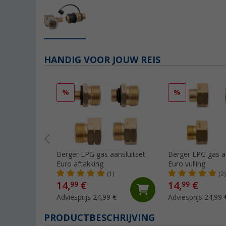
HANDIG VOOR JOUW REIS
%
%
Berger LPG gas aansluitset
Berger LPG gas a
Euro aftakking
Euro vulling
(1)
(2)
14,
€
14,
€
99
99
Adviesprijs 24,99 €
Adviesprijs 24,99 
PRODUCTBESCHRIJVING