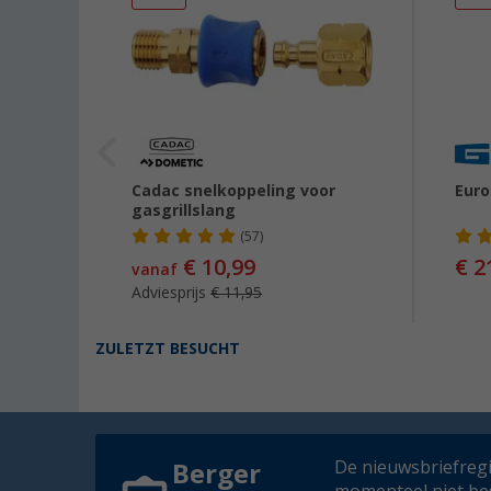
Cadac snelkoppeling voor
Euro
gasgrillslang
(57)
€ 10,99
€ 2
vanaf
Adviesprijs
€ 11,95
ZULETZT BESUCHT
De nieuwsbriefregis
Berger