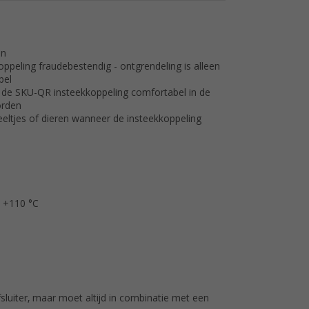
en
peling fraudebestendig - ontgrendeling is alleen
pel
t de SKU-QR insteekkoppeling comfortabel in de
orden
eeltjes of dieren wanneer de insteekkoppeling
t +110 °C
luiter, maar moet altijd in combinatie met een