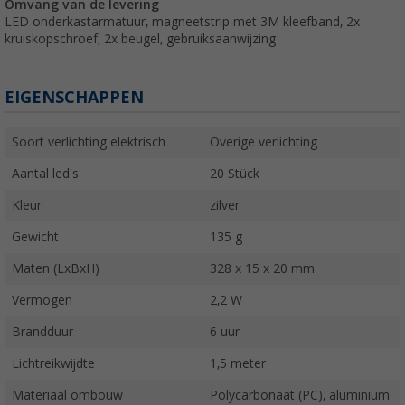
Omvang van de levering
LED onderkastarmatuur, magneetstrip met 3M kleefband, 2x
kruiskopschroef, 2x beugel, gebruiksaanwijzing
EIGENSCHAPPEN
Soort verlichting elektrisch
Overige verlichting
Aantal led's
20 Stück
Kleur
zilver
Gewicht
135 g
Maten (LxBxH)
328 x 15 x 20 mm
Vermogen
2,2 W
Brandduur
6 uur
Lichtreikwijdte
1,5 meter
Materiaal ombouw
Polycarbonaat (PC), aluminium