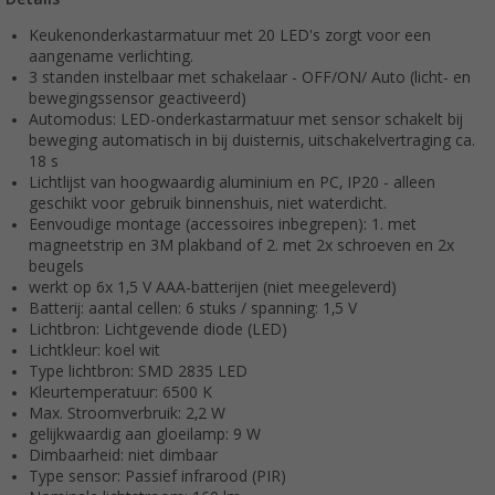
Keukenonderkastarmatuur met 20 LED's zorgt voor een
aangename verlichting.
3 standen instelbaar met schakelaar - OFF/ON/ Auto (licht- en
bewegingssensor geactiveerd)
Automodus: LED-onderkastarmatuur met sensor schakelt bij
beweging automatisch in bij duisternis, uitschakelvertraging ca.
18 s
Lichtlijst van hoogwaardig aluminium en PC, IP20 - alleen
geschikt voor gebruik binnenshuis, niet waterdicht.
Eenvoudige montage (accessoires inbegrepen): 1. met
magneetstrip en 3M plakband of 2. met 2x schroeven en 2x
beugels
werkt op 6x 1,5 V AAA-batterijen (niet meegeleverd)
Batterij: aantal cellen: 6 stuks / spanning: 1,5 V
Lichtbron: Lichtgevende diode (LED)
Lichtkleur: koel wit
Type lichtbron: SMD 2835 LED
Kleurtemperatuur: 6500 K
Max. Stroomverbruik: 2,2 W
gelijkwaardig aan gloeilamp: 9 W
Dimbaarheid: niet dimbaar
Type sensor: Passief infrarood (PIR)