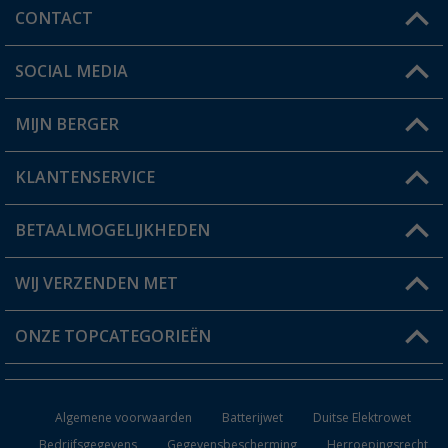
CONTACT
SOCIAL MEDIA
Een vraag?
MIJN BERGER
Winkel vinden
KLANTENSERVICE
Mijn account
Status bestelling
BETAALMOGELIJKHEDEN
FAQ & Contact
Berger voordeelkaart
Verzendinformatie
WIJ VERZENDEN MET
Verlanglijstje
Retourneren
ONZE TOPCATEGORIEËN
Catalogus
Camper en caravan accessoires
Dealer worden
Algemene voorwaarden
Batterijwet
Duitse Elektrowet
Keukenaccessoires
Bedrijfsgegevens
Gegevensbescherming
Herroepingsrecht