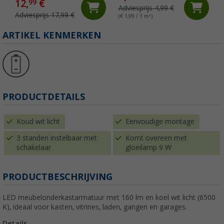
12,
€
99
Adviesprijs 4,99 €
Adviesprijs 17,99 €
(€ 1,99 / 1 m²)
(
ARTIKEL KENMERKEN
PRODUCTDETAILS
Koud wit licht
Eenvoudige montage
3 standen instelbaar met
Komt overeen met
schakelaar
gloeilamp 9 W
PRODUCTBESCHRIJVING
LED meubelonderkastarmatuur met 160 lm en koel wit licht (6500
K), ideaal voor kasten, vitrines, laden, gangen en garages.
Details