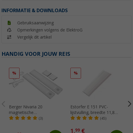
INFORMATIE & DOWNLOADS
Gebruiksaanwijzing
Opmerkingen volgens de ElektroG
Vergelijk dit artikel
HANDIG VOOR JOUW REIS
%
%
Berger Nivaria 20
Estorfer E 151 PVC-
magnetische
lijstvulling, breedte 11,8
onderkastlamp met
mm, per meter, wit
(3)
(45)
bewegingssensor, set van 2
1,
€
99