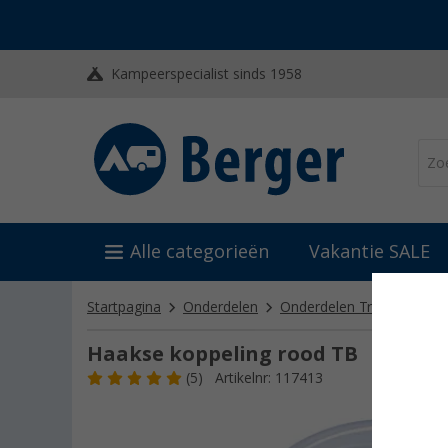
Kampeerspecialist sinds 1958
Alle categorieën
Vakantie SALE
Startpagina
Onderdelen
Onderdelen Truma
Ond
Haakse koppeling rood TB
(5)
Artikelnr: 117413