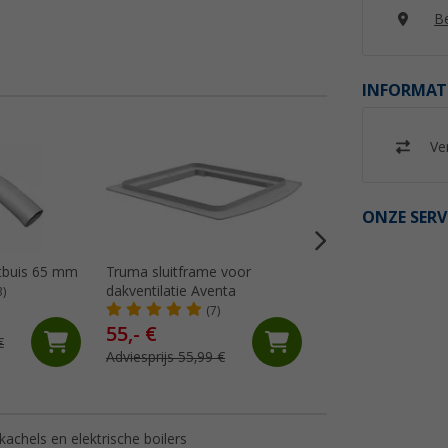
Be
INFORMAT
Ver
ONZE SERV
tbuis 65 mm
Truma sluitframe voor
Haakse koppeling
dakventilatie Aventa
3)
(1)
(7)
55,- €
€
14,
€
99
Adviesprijs 55,99 €
chels en elektrische boilers