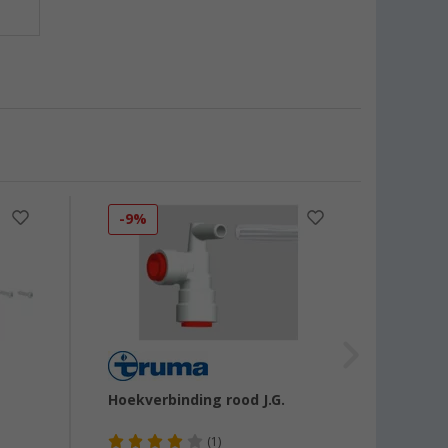
-9%
Hoekverbinding rood J.G.
Schoo
(1)