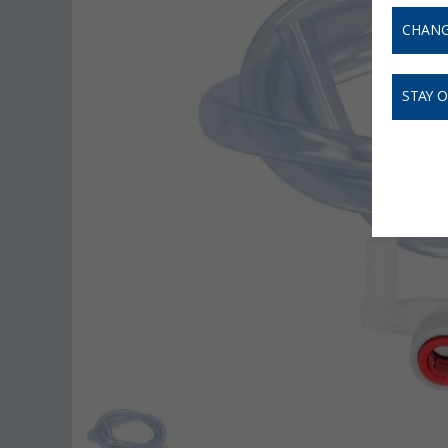
CHANG
STAY 