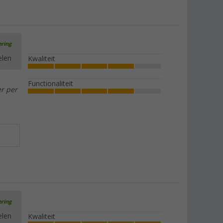
ering
elen
Kwaliteit
Functionaliteit
er per
ering
elen
Kwaliteit