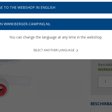
€ 2
E TO THE WEBSHOP IN ENGLISH
Prijzen inc
Verzeke
ON WWW.BERGER-CAMPING.NL
You can change the language at any time in the webshop.
SELECT ANOTHER LANGUAGE
Beschik
WERKD
1
BESCHIKBA