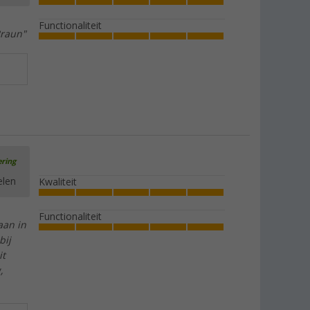
Functionaliteit
Braun"
ering
elen
Kwaliteit
Functionaliteit
aan in
bij
it
,