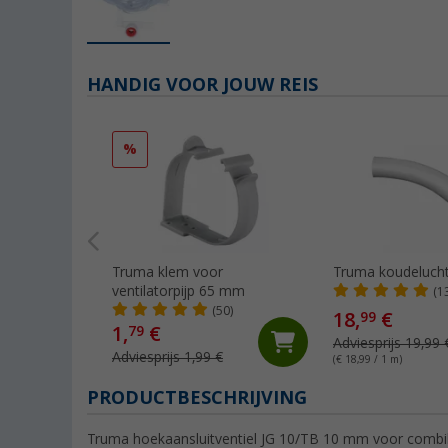
HANDIG VOOR JOUW REIS
%
Truma klem voor
Truma koudeluch
ventilatorpijp 65 mm
(1
(50)
18,
€
99
1,
€
79
Adviesprijs 19,99 
Adviesprijs 1,99 €
(€ 18,99 / 1 m)
PRODUCTBESCHRIJVING
Truma hoekaansluitventiel JG 10/TB 10 mm voor combika