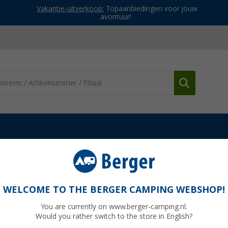
Vakantie-uitverkoop:
Topaanbiedingen voor jouw
avontuur!
erdelen Truma gastoevoer
Haakse koppeling rood TB
WELCOME TO THE BERGER CAMPING WEBSHOP!
You are currently on www.berger-camping.nl.
Would you rather switch to the store in English?