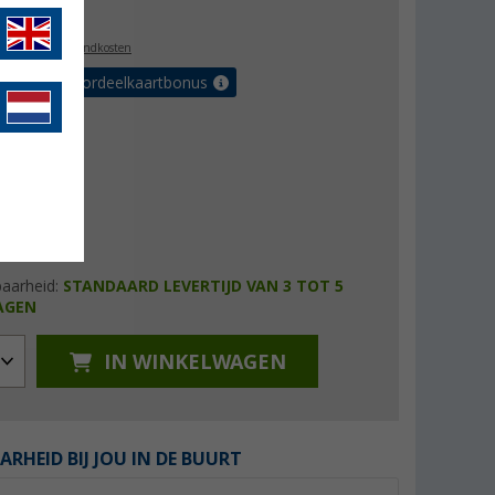
1,95
l. BTW
plus verzendkosten
r tot 5% voordeelkaartbonus
baarheid:
STANDAARD LEVERTIJD VAN 3 TOT 5
AGEN
IN WINKELWAGEN
ARHEID BIJ JOU IN DE BUURT