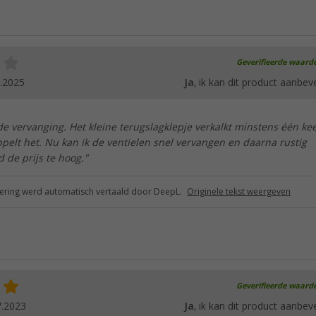
Geverifieerde waard
.2025
Ja
, ik kan dit product aanbev
e vervanging. Het kleine terugslagklepje verkalkt minstens één ke
pelt het. Nu kan ik de ventielen snel vervangen en daarna rustig
d de prijs te hoog."
ring werd automatisch vertaald door DeepL.
Originele tekst weergeven
Geverifieerde waard
7.2023
Ja
, ik kan dit product aanbev