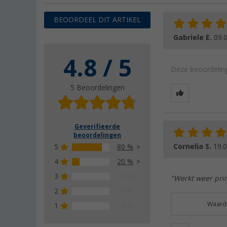
BEOORDEEL DIT ARTIKEL
Gabriele E.
09.
4.8 / 5
Deze beoordeling
5 Beoordelingen
Geverifieerde
beoordelingen
Cornelia S.
19.
5
80 %
4
20 %
3
0 %
"Werkt weer prim
2
0 %
Waarde
1
0 %