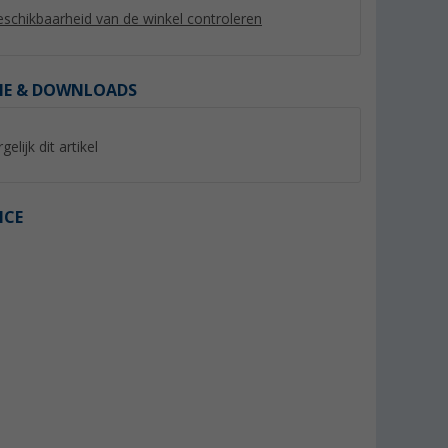
schikbaarheid van de winkel controleren
IE & DOWNLOADS
gelijk dit artikel
ICE
 TB
FrostControl Set TB
Draaidop
(2)
145,- €
9,
€
99
Adviesprijs 149,- €