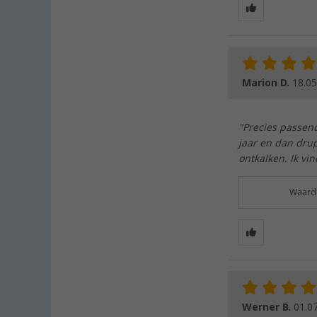
Marion D.
18.05
"Precies passend
jaar en dan drup
ontkalken. Ik vin
Waarde
Werner B.
01.0