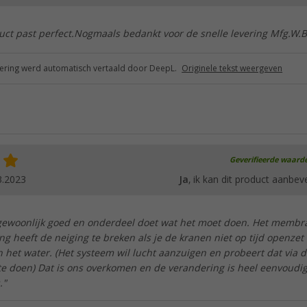
uct past perfect.Nogmaals bedankt voor de snelle levering Mfg.W.
ring werd automatisch vertaald door DeepL.
Originele tekst weergeven
Geverifieerde waard
3.2023
Ja
, ik kan dit product aanbev
 gewoonlijk goed en onderdeel doet wat het moet doen. Het membr
g heeft de neiging te breken als je de kranen niet op tijd openzet 
 het water. (Het systeem wil lucht aanzuigen en probeert dat via d
te doen) Dat is ons overkomen en de verandering is heel eenvoudig
."