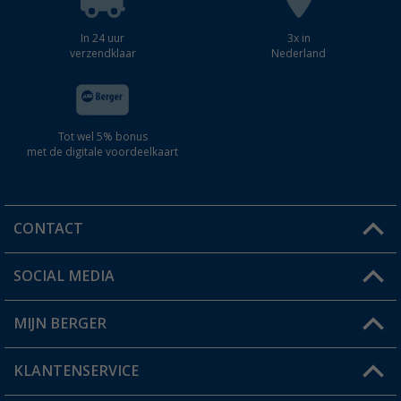
In 24 uur
3x in
verzendklaar
Nederland
Tot wel 5% bonus
met de digitale voordeelkaart
CONTACT
SOCIAL MEDIA
Een vraag?
MIJN BERGER
Winkel vinden
KLANTENSERVICE
Mijn account