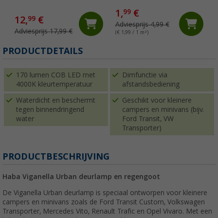
bewegingssensor, set van 2
1,
€
99
12,
€
99
Adviesprijs 4,99 €
Adviesprijs 17,99 €
(€ 1,99 / 1 m²)
(
PRODUCTDETAILS
170 lumen COB LED met
Dimfunctie via
4000K kleurtemperatuur
afstandsbediening
Waterdicht en beschermt
Geschikt voor kleinere
tegen binnendringend
campers en minivans (bijv.
water
Ford Transit, VW
Transporter)
PRODUCTBESCHRIJVING
Haba Viganella Urban deurlamp en regengoot
De Viganella Urban deurlamp is speciaal ontworpen voor kleinere
campers en minivans zoals de Ford Transit Custom, Volkswagen
Transporter, Mercedes Vito, Renault Trafic en Opel Vivaro. Met een