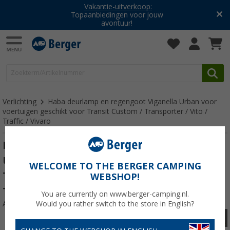
Vakantie-uitverkoop:
Topaanbiedingen voor jouw
avontuur!
Verlichting
Haba deurlamp en regengoot Viganella Urban voor
voertuigen geschikt voor Transit Custom / Transporter / Vito /
Traffic / Vivaro
Haba deurlamp en regengoot Viganella
Urban voor voertuigen geschikt voor
WELCOME TO THE BERGER CAMPING
Transit Custom / Transporter / Vito /
WEBSHOP!
Traffic / Vivaro
You are currently on www.berger-camping.nl.
Artikelnr: 519145
Would you rather switch to the store in English?