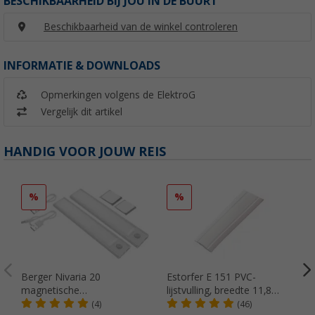
BESCHIKBAARHEID BIJ JOU IN DE BUURT
Beschikbaarheid van de winkel controleren
INFORMATIE & DOWNLOADS
Opmerkingen volgens de ElektroG
Vergelijk dit artikel
HANDIG VOOR JOUW REIS
%
%
Berger Nivaria 20
Estorfer E 151 PVC-
magnetische
lijstvulling, breedte 11,8
onderkastlamp met
mm, per meter, wit
(4)
(46)