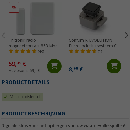
%
Thitronik radio
Confurn R-EVOLUTION
magneetcontact 868 Mhz
Push Lock sluitsysteem CV
zwart
(43)
(1)
59,
€
99
8,
€
99
Adviesprijs 69,- €
PRODUCTDETAILS
Met noodsleutel
PRODUCTBESCHRIJVING
Digitale kluis voor het opbergen van uw waardevolle spullen!