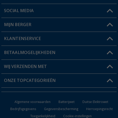
SOCIAL MEDIA
Een vraag?
MIJN BERGER
Winkel vinden
KLANTENSERVICE
Mijn account
Status bestelling
BETAALMOGELIJKHEDEN
FAQ & Contact
Berger voordeelkaart
Verzendinformatie
WIJ VERZENDEN MET
Verlanglijstje
Retourneren
ONZE TOPCATEGORIEËN
Catalogus
Camper en caravan accessoires
Dealer worden
Algemene voorwaarden
Batterijwet
Duitse Elektrowet
Keukenaccessoires
Bedrijfsgegevens
Gegevensbescherming
Herroepingsrecht
Toegankelijkheid
Cookie-instellingen
Campingmeubilair