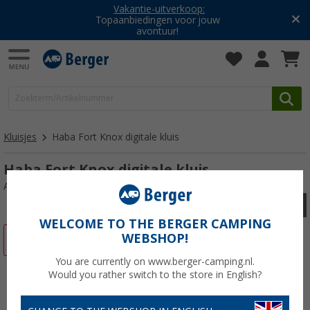
Vakantie-uitverkoop:
Topaanbiedingen voor jouw
avontuur!
Kluisjes
Haba Fort Knox digitale kluis
Haba Fort Knox digitale kluis
Artikelnr: 332970
WELCOME TO THE BERGER CAMPING
WEBSHOP!
-25%
You are currently on www.berger-camping.nl.
Would you rather switch to the store in English?