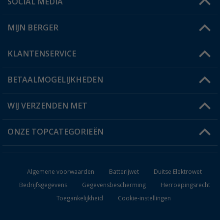
SOCIAL MEDIA
Een vraag?
MIJN BERGER
Winkel vinden
KLANTENSERVICE
Mijn account
Status bestelling
BETAALMOGELIJKHEDEN
FAQ & Contact
Berger voordeelkaart
Verzendinformatie
WIJ VERZENDEN MET
Verlanglijstje
Retourneren
ONZE TOPCATEGORIEËN
Catalogus
Camper en caravan accessoires
Dealer worden
Algemene voorwaarden
Batterijwet
Duitse Elektrowet
Keukenaccessoires
Bedrijfsgegevens
Gegevensbescherming
Herroepingsrecht
Toegankelijkheid
Cookie-instellingen
Campingmeubilair