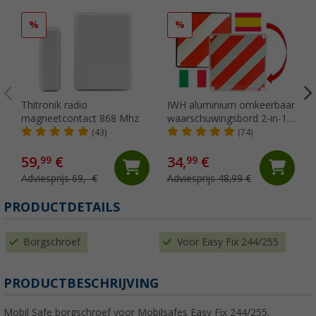
%
%
Thitronik radio
IWH aluminium omkeerbaar
magneetcontact 868 Mhz
waarschuwingsbord 2-in-1
Italië / Spanje 50 x 50 cm
(43)
(74)
59,
€
34,
€
99
99
Adviesprijs 69,- €
Adviesprijs 48,99 €
PRODUCTDETAILS
Borgschroef
Voor Easy Fix 244/255
PRODUCTBESCHRIJVING
Mobil Safe borgschroef voor Mobilsafes Easy Fix 244/255.