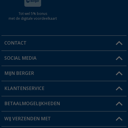
Tot wel 5% bonus
met de digitale voordeelkaart
CONTACT
SOCIAL MEDIA
Een vraag?
MIJN BERGER
Winkel vinden
KLANTENSERVICE
Mijn account
Status bestelling
BETAALMOGELIJKHEDEN
FAQ & Contact
Berger voordeelkaart
Verzendinformatie
WIJ VERZENDEN MET
Verlanglijstje